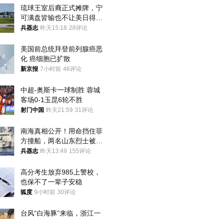
琉球王室后裔正式摊牌，宁
可满盘皆输也不让美日得
逞，中国成关键
兵器志
昨天15:18
28评论
美国前总统拜登前列腺癌恶
化 癌细胞已扩散
新京报
7小时前
46评论
中超-奥斯卡一球制胜 蓉城
客场0-1玉昆6轮不胜
射门中国
昨天21:59
31评论
南海真相公开！用命挡住菲
方撞船，两名山东烈士被授
武警最高荣誉
兵器志
昨天13:49
155评论
高分考生放弃985上警校，
也保不了一辈子安稳
狐度
9小时前
30评论
台风“白海豚”来临，浙江一