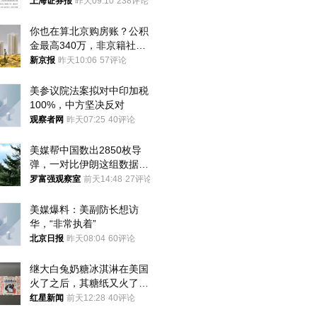
上海证券报
昨天09:10
238评论
你也在算北京购房账？公积
金最高340万，非京籍社保
1年
新京报
昨天10:06
57评论
美参议院法案拟对中印加税
100%，中方坚决反对
观察者网
昨天07:25
40评论
美媒帮中国数出2850枚导
弹，一对比伊朗这组数据，
发现出大事了
罗富强观察室
前天14:48
27评论
美媒爆料：美副防长想访
华，“非常执着”
北京日报
昨天08:04
60评论
继大白兔奶糖冰淇淋在美国
火了之后，其糖纸又火了！
海外博主盛赞：平面设计经
红星新闻
前天12:28
40评论
典之作