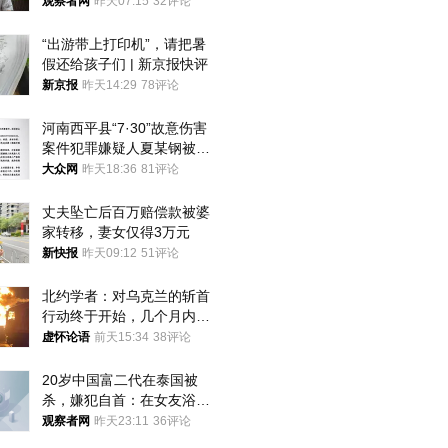
的决心
观察者网
昨天07:15
32评论
“出游带上打印机”，请把暑
假还给孩子们 | 新京报快评
新京报
昨天14:29
78评论
河南西平县“7·30”故意伤害
案件犯罪嫌疑人夏某钢被抓
获
大众网
昨天18:36
81评论
丈夫坠亡后百万赔偿款被婆
家转移，妻女仅得3万元
新快报
昨天09:12
51评论
北约学者：对乌克兰的斩首
行动终于开始，几个月内乌
将投降
虚怀论语
前天15:34
38评论
20岁中国富二代在泰国被
杀，嫌犯自首：在女友浴室
看到他
观察者网
昨天23:11
36评论