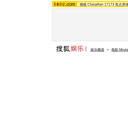
搜狐
ChinaRen
17173
焦点房
娱乐频道
>
电影 Movi