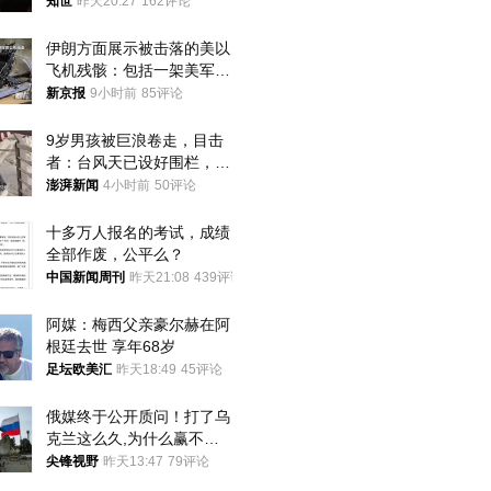
知世
昨天20:27
162评论
伊朗方面展示被击落的美以
飞机残骸：包括一架美军F-
15战斗机残骸以及多架无人
新京报
9小时前
85评论
机等
9岁男孩被巨浪卷走，目击
者：台风天已设好围栏，一
家四口翻入时保安曾喊话劝
澎湃新闻
4小时前
50评论
阻
十多万人报名的考试，成绩
全部作废，公平么？
中国新闻周刊
昨天21:08
439评论
阿媒：梅西父亲豪尔赫在阿
根廷去世 享年68岁
足坛欧美汇
昨天18:49
45评论
俄媒终于公开质问！打了乌
克兰这么久,为什么赢不了?
答案令人沉默
尖锋视野
昨天13:47
79评论