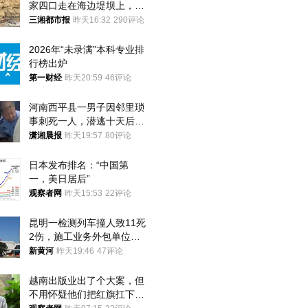
家四口走在海边堤坝上，其
中9岁男孩被巨浪卷入海
三湘都市报
昨天16:32
290评论
中，搜救仍在进行
2026年“未录满”本科专业排
行榜出炉
第一财经
昨天20:59
46评论
河南西平县一男子因邻里琐
事刺死一人，潜逃十天后在
十多公里外一片玉米地里落
潇湘晨报
昨天19:57
80评论
网
日本发布排名：“中国第
一，美日居后”
观察者网
昨天15:53
22评论
昆明一检测列车撞人致11死
2伤，施工业务外包单位被
罚1.5万元，国铁昆明局被
新黄河
昨天19:46
47评论
罚300万元
越南出版业出了个大案，但
不用怀疑他们把红旗扛下去