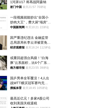
1河床U17 将再战阿森纳
射门中国
前天21:57
70评论
一段视频就能炒出“全国小
炒肉大王”，费大厨“塌房”了
吗？
中国新闻网
昨天10:21
22评论
因严重违纪违法 金融监管
总局原局长李云泽被罢免全
国人大代表
经济观察报
前天16:24
112评论
或重回超强台风级！“白海
豚”云系面积，比6个广东还
大！深圳官方：注意这件事
南方都市报
前天23:55
39评论
国乒男单全军覆没！4人出
战WTT横滨冠军赛均无缘
八强
搜狐体育
前天18:45
105评论
最高近亿元！多家A股公司
收到美国关税退税