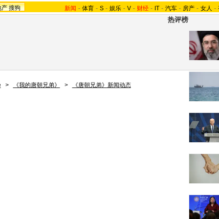
地产
搜狗
新闻
-
体育
-
S
-
娱乐
-
V
-
财经
-
IT
-
汽车
-
房产
-
女人
-
热评榜
e
>
《我的唐朝兄弟》
>
《唐朝兄弟》新闻动态