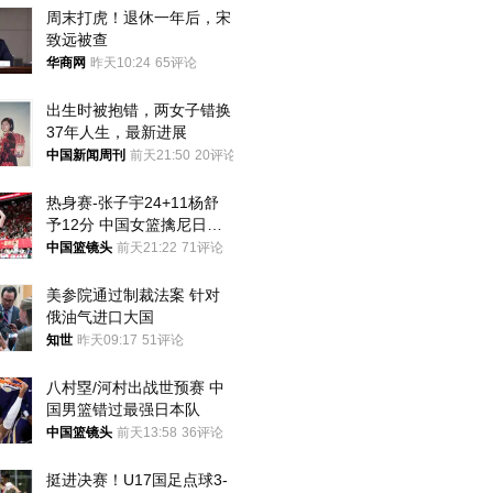
周末打虎！退休一年后，宋
致远被查
华商网
昨天10:24
65评论
出生时被抱错，两女子错换
37年人生，最新进展
中国新闻周刊
前天21:50
20评论
热身赛-张子宇24+11杨舒
予12分 中国女篮擒尼日利
亚
中国篮镜头
前天21:22
71评论
美参院通过制裁法案 针对
俄油气进口大国
知世
昨天09:17
51评论
八村塁/河村出战世预赛 中
国男篮错过最强日本队
中国篮镜头
前天13:58
36评论
挺进决赛！U17国足点球3-