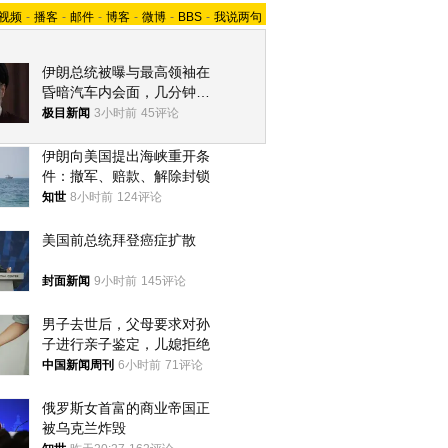
视频
-
播客
-
邮件
-
博客
-
微博
-
BBS
-
我说两句
伊朗总统被曝与最高领袖在
昏暗汽车内会面，几分钟里
只能靠声音交谈难辨真假
极目新闻
3小时前
45评论
伊朗向美国提出海峡重开条
件：撤军、赔款、解除封锁
知世
8小时前
124评论
美国前总统拜登癌症扩散
封面新闻
9小时前
145评论
男子去世后，父母要求对孙
子进行亲子鉴定，儿媳拒绝
中国新闻周刊
6小时前
71评论
俄罗斯女首富的商业帝国正
被乌克兰炸毁