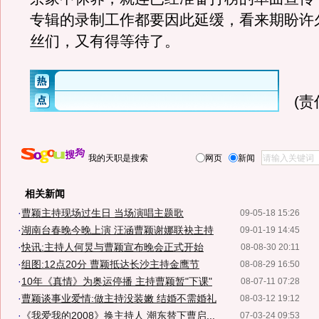
专辑的录制工作都要因此延缓，看来期盼许
丝们，又有得等待了。
(
我的天职是搜索
网页
新闻
相关新闻
·
曹颖主持现场过生日 当场演唱主题歌
09-05-18 15:26
·
湖南台春晚今晚上演 汪涵曹颖谢娜联袂主持
09-01-19 14:45
·
快讯:主持人何炅与曹颖宣布晚会正式开始
08-08-30 20:11
·
组图:12点20分 曹颖抵达长沙主持金鹰节
08-08-29 16:50
·
10年《真情》为奥运停播 主持曹颖暂"下课"
08-07-11 07:28
·
曹颖谈事业爱情:做主持没装嫩 结婚不需婚礼
08-03-12 19:12
·
《我爱我的2008》换主持人 潮东替下曹启...
07-03-24 09:53