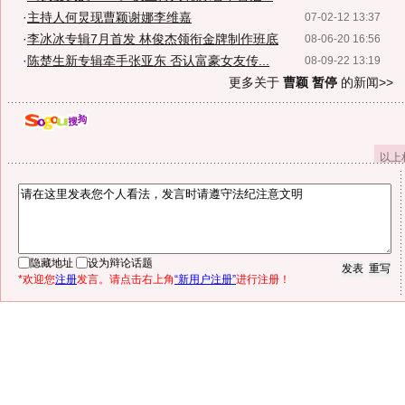
·
主持人何炅现曹颖谢娜李维嘉
07-02-12 13:37
·
李冰冰专辑7月首发 林俊杰领衔金牌制作班底
08-06-20 16:56
·
陈楚生新专辑牵手张亚东 否认富豪女友传...
08-09-22 13:19
更多关于
曹颖 暂停
的新闻>>
以上
隐藏地址
设为辩论话题
*欢迎您
注册
发言。请点击右上角
“新用户注册”
进行注册！