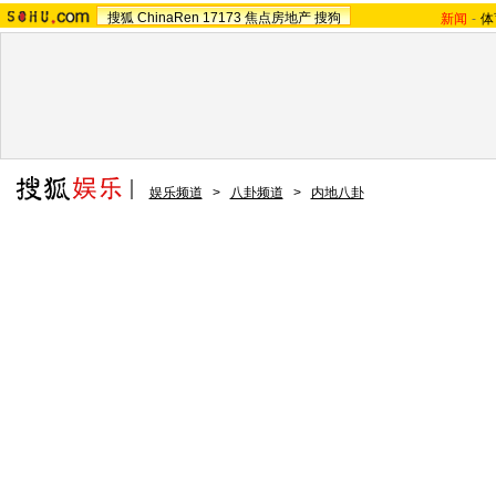
搜狐
ChinaRen
17173
焦点房地产
搜狗
新闻
-
体
娱乐频道
>
八卦频道
>
内地八卦