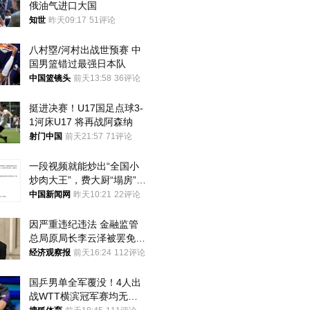
俄油气进口大国
知世
昨天09:17
51评论
八村塁/河村出战世预赛 中
国男篮错过最强日本队
中国篮镜头
前天13:58
36评论
挺进决赛！U17国足点球3-
1河床U17 将再战阿森纳
射门中国
前天21:57
71评论
一段视频就能炒出“全国小
炒肉大王”，费大厨“塌房”了
吗？
中国新闻网
昨天10:21
22评论
因严重违纪违法 金融监管
总局原局长李云泽被罢免全
国人大代表
经济观察报
前天16:24
112评论
国乒男单全军覆没！4人出
战WTT横滨冠军赛均无缘