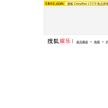
搜狐
ChinaRen
17173
焦点房
娱乐频道
>
电视
>