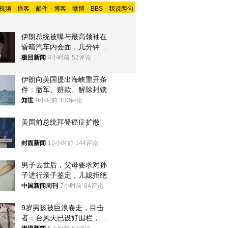
视频
-
播客
-
邮件
-
博客
-
微博
-
BBS
-
我说两句
伊朗总统被曝与最高领袖在
昏暗汽车内会面，几分钟里
只能靠声音交谈难辨真假
极目新闻
4小时前
52评论
伊朗向美国提出海峡重开条
件：撤军、赔款、解除封锁
知世
9小时前
133评论
美国前总统拜登癌症扩散
封面新闻
10小时前
144评论
男子去世后，父母要求对孙
子进行亲子鉴定，儿媳拒绝
中国新闻周刊
7小时前
84评论
9岁男孩被巨浪卷走，目击
者：台风天已设好围栏，一