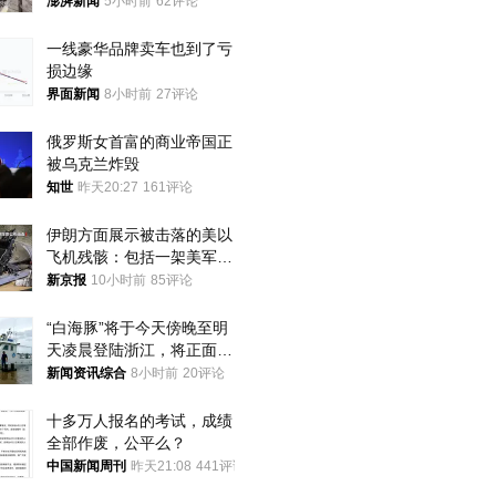
家四口翻入时保安曾喊话劝
澎湃新闻
5小时前
62评论
阻
一线豪华品牌卖车也到了亏
损边缘
界面新闻
8小时前
27评论
俄罗斯女首富的商业帝国正
被乌克兰炸毁
知世
昨天20:27
161评论
伊朗方面展示被击落的美以
飞机残骸：包括一架美军F-
15战斗机残骸以及多架无人
新京报
10小时前
85评论
机等
“白海豚”将于今天傍晚至明
天凌晨登陆浙江，将正面袭
击、贯穿浙江
新闻资讯综合
8小时前
20评论
十多万人报名的考试，成绩
全部作废，公平么？
中国新闻周刊
昨天21:08
441评论