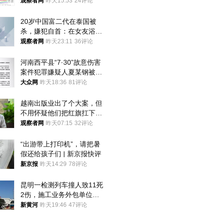
观察者网
昨天15:53
24评论
20岁中国富二代在泰国被
杀，嫌犯自首：在女友浴室
看到他
观察者网
昨天23:11
36评论
河南西平县“7·30”故意伤害
案件犯罪嫌疑人夏某钢被抓
获
大众网
昨天18:36
81评论
越南出版业出了个大案，但
不用怀疑他们把红旗扛下去
的决心
观察者网
昨天07:15
32评论
“出游带上打印机”，请把暑
假还给孩子们 | 新京报快评
新京报
昨天14:29
78评论
昆明一检测列车撞人致11死
2伤，施工业务外包单位被
罚1.5万元，国铁昆明局被
新黄河
昨天19:46
47评论
罚300万元