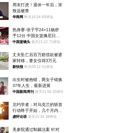
周末打虎！退休一年后，宋
致远被查
华商网
昨天10:24
65评论
热身赛-张子宇24+11杨舒
予12分 中国女篮擒尼日利
亚
中国篮镜头
前天21:22
71评论
丈夫坠亡后百万赔偿款被婆
家转移，妻女仅得3万元
新快报
昨天09:12
51评论
出生时被抱错，两女子错换
37年人生，最新进展
中国新闻周刊
前天21:50
20评论
北约学者：对乌克兰的斩首
行动终于开始，几个月内乌
将投降
虚怀论语
前天15:34
38评论
美参院通过制裁法案 针对