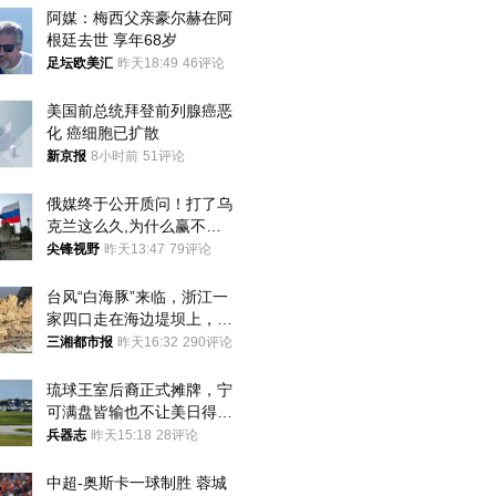
阿媒：梅西父亲豪尔赫在阿
根廷去世 享年68岁
足坛欧美汇
昨天18:49
46评论
美国前总统拜登前列腺癌恶
化 癌细胞已扩散
新京报
8小时前
51评论
俄媒终于公开质问！打了乌
克兰这么久,为什么赢不了?
答案令人沉默
尖锋视野
昨天13:47
79评论
台风“白海豚”来临，浙江一
家四口走在海边堤坝上，其
中9岁男孩被巨浪卷入海
三湘都市报
昨天16:32
290评论
中，搜救仍在进行
琉球王室后裔正式摊牌，宁
可满盘皆输也不让美日得
逞，中国成关键
兵器志
昨天15:18
28评论
中超-奥斯卡一球制胜 蓉城