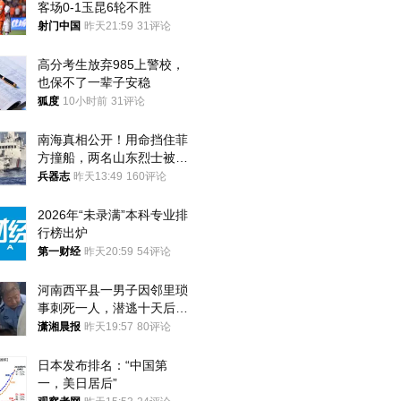
客场0-1玉昆6轮不胜
射门中国
昨天21:59
31评论
高分考生放弃985上警校，
也保不了一辈子安稳
狐度
10小时前
31评论
南海真相公开！用命挡住菲
方撞船，两名山东烈士被授
武警最高荣誉
兵器志
昨天13:49
160评论
2026年“未录满”本科专业排
行榜出炉
第一财经
昨天20:59
54评论
河南西平县一男子因邻里琐
事刺死一人，潜逃十天后在
十多公里外一片玉米地里落
潇湘晨报
昨天19:57
80评论
网
日本发布排名：“中国第
一，美日居后”