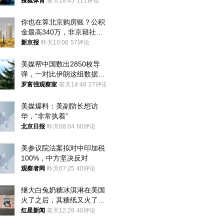
八强
搜狐体育
前天18:45
111评论
你也在算北京购房账？公积
金最高340万，非京籍社保
1年
新京报
昨天10:06
57评论
美媒帮中国数出2850枚导
弹，一对比伊朗这组数据，
发现出大事了
罗富强观察室
前天14:48
27评论
美媒爆料：美副防长想访
华，“非常执着”
北京日报
昨天08:04
60评论
美参议院法案拟对中印加税
100%，中方坚决反对
观察者网
昨天07:25
40评论
继大白兔奶糖冰淇淋在美国
火了之后，其糖纸又火了！
海外博主盛赞：平面设计经
红星新闻
前天12:28
40评论
典之作