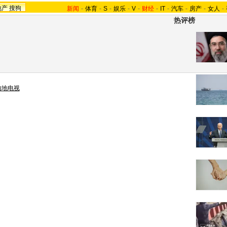
地产
搜狗
新闻
-
体育
-
S
-
娱乐
-
V
-
财经
-
IT
-
汽车
-
房产
-
女人
-
热评榜
内地电视