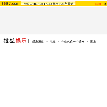
搜狐
ChinaRen
17173
焦点房地产
搜狗
新闻
-
体
娱乐频道
>
电视
>
今生欠你一个拥抱
>
图集