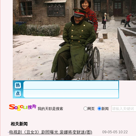
我的天职是搜索
网页
新闻
相关新闻
·
电视剧《丑女3》剧照曝光 裴娜将变财迷(图)
09-05-05 10:22