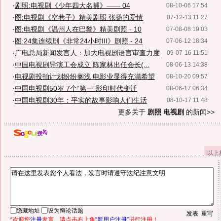
·
剧照:电视剧《少年四大名捕》—— 04
08-10-06 17:54
·
图:电视剧《空巷子》精美剧照 张扬的爱情
07-12-13 11:27
·
图:电视剧《温州人在巴黎》精美剧照 - 10
07-08-08 19:03
·
图:24集连续剧《非常24小时III》剧照 - 24
07-06-12 18:34
·
广电总局新闻发言人：加大电视剧语言审查力度
09-07-16 11:51
·
中国电视剧导演工会成立 陈家林出任会长(...
08-06-13 14:38
·
电视剧投拍计划纷纷搁浅 电影业显得充满希望
08-10-20 09:57
·
中国电视剧50岁 7个“第一”影印时代变迁
08-06-17 06:34
·
中国电视剧30年：平实的故事影响人们生活
08-10-17 11:48
更多关于
剧照 电视剧
的新闻>>
以上
隐藏地址
设为辩论话题
*欢迎您
注册
发言。请点击右上角
“新用户注册”
进行注册！