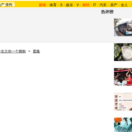
地产
搜狗
新闻
-
体育
-
S
-
娱乐
-
V
-
财经
-
IT
-
汽车
-
房产
-
女人
-
热评榜
今生欠你一个拥抱
>
图集