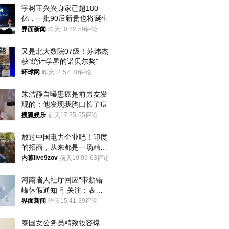
宇树王兴兴身家已超180
亿，一批90后新贵也将诞生
界面新闻
昨天10:22
59评论
又是北大数院07级！苏炜杰
获“统计学界的诺贝尔奖”
环球网
昨天14:57
30评论
朱洁静自曝患癌是前男友发
现的：他发现我胸口长了痘
搜狐娱乐
前天17:25
55评论
放过中国电力企业吧！印度
的招商，从来都是一场精准
收割
内幕live9zov
前天19:09
63评论
河南省人社厅回应“带薪错
峰休假通知”引关注：表述
不够准确，待修改后印发
界面新闻
昨天15:41
39评论
泰国女公务员精致妆容爆