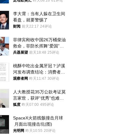
足坛欧美汇
昨天08:16
61评论
李大霄：当有人躲在卫生间
看盘，就要警惕了
财闻
前天22:17
24评论
菲律宾刚收中国26万桶柴油
救命，菲防长挥舞“爱国”大
棒，谁亲华谁下台？
兵器展望
前天18:48
25评论
桃酥中吃出金属牙冠？泸溪
河发布调查结论：消费者已
澄清，所发视频情况不属实
观察者网
昨天11:47
30评论
人大教授花35万公款考证莫
言家世，获评“优秀”也难服
众
狐度
昨天07:00
495评论
SpaceX火箭残骸撞击月球
 月面出现撞击坑(图)
光明网
昨天10:55
20评论