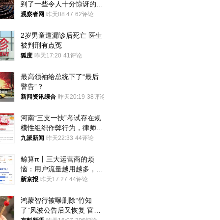
到了一些令人十分惊讶的消
息
观察者网
昨天08:47
62评论
2岁男童遭漏诊后死亡 医生
被判刑有点冤
狐度
昨天17:20
41评论
最高领袖给总统下了“最后
警告”？
新闻资讯综合
昨天20:19
38评论
河南“三支一扶”考试存在规
模性组织作弊行为，律师：
涉嫌非法获取国家秘密罪等
九派新闻
昨天22:33
44评论
罪名
鲸算π丨三大运营商的烦
恼：用户流量越用越多，收
入却越来越少
新京报
昨天17:27
44评论
鸿蒙智行被曝删除“竹知
了”风波公告后又恢复 官媒