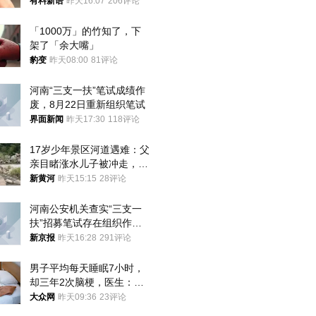
曾力挺：劝华为要大度的，
有料新语
昨天16:07
206评论
你们适不适合？
「1000万」的竹知了，下
架了「余大嘴」
豹变
昨天08:00
81评论
河南“三支一扶”笔试成绩作
废，8月22日重新组织笔试
界面新闻
昨天17:30
118评论
17岁少年景区河道遇难：父
亲目睹涨水儿子被冲走，当
地排除上游泄洪，家属盼厘
新黄河
昨天15:15
28评论
清责任
河南公安机关查实“三支一
扶”招募笔试存在组织作弊
犯罪行为
新京报
昨天16:28
291评论
男子平均每天睡眠7小时，
却三年2次脑梗，医生：这
样睡觉更伤身
大众网
昨天09:36
23评论