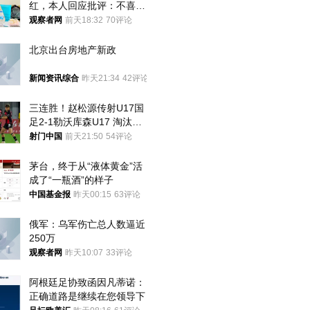
红，本人回应批评：不喜欢
就别看
观察者网
前天18:32
70评论
北京出台房地产新政
新闻资讯综合
昨天21:34
42评论
三连胜！赵松源传射U17国
足2-1勒沃库森U17 淘汰赛
将战河床
射门中国
前天21:50
54评论
茅台，终于从“液体黄金”活
成了“一瓶酒”的样子
中国基金报
昨天00:15
63评论
俄军：乌军伤亡总人数逼近
250万
观察者网
昨天10:07
33评论
阿根廷足协致函因凡蒂诺：
正确道路是继续在您领导下