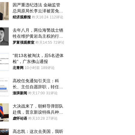
因严重违纪违法 金融监管
总局原局长李云泽被罢免全
国人大代表
经济观察报
昨天16:24
112评论
去年八月，两位海警战士牺
牲在维护黄岩岛主权的行动
中
罗富强观察室
昨天14:55
72评论
“前13名被淘汰，后5名进体
检”，广东佛山通报
北青网
10小时前
189评论
高校任免通知引关注：科
长、主任自愿辞职，转任思
政辅导员
澎湃新闻
昨天17:00
31评论
大决战来了，朝鲜导弹部队
赴俄，普京新设特殊兵种，
76岁老将扛旗
虚怀论语
昨天10:28
27评论
高志凯：这次去美国，我听