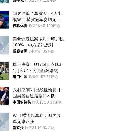
政事儿
昨天23:47
129评论
国乒男单全军覆没！4人出
战WTT横滨冠军赛均无缘
八强
搜狐体育
昨天18:45
100评论
美参议院法案拟对中印加税
100%，中方坚决反对
观察者网
3小时前
35评论
挺进决赛！U17国足点球3-
1河床U17 将再战阿森纳
射门中国
昨天21:57
57评论
八村塁/河村出战世预赛 中
国男篮错过最强日本队
中国篮镜头
昨天13:58
33评论
WTT横滨冠军赛：国乒男
单无缘八强
新京报
昨天21:16
63评论