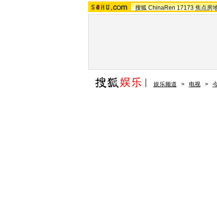
搜狐
ChinaRen
17173
焦点房
娱乐频道
>
电视
>