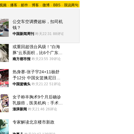
视频
-
播客
-
邮件
-
博客
-
微博
-
BBS
-
我说两句
公交车空调费超标，扣司机
钱？
中国新闻周刊
昨天22:31
88评论
或重回超强台风级！“白海
豚”云系面积，比6个广东还
大！深圳官方：注意这件事
南方都市报
昨天23:55
39评论
热身赛-张子宇24+11杨舒
予12分 中国女篮擒尼日利
亚
中国篮镜头
昨天21:22
51评论
女子称丰胸术9个月后确诊
乳腺癌，医美机构：手术不
可能引发癌症，建议走司法
澎湃新闻
昨天21:46
26评论
途径
专家解读北京楼市新政