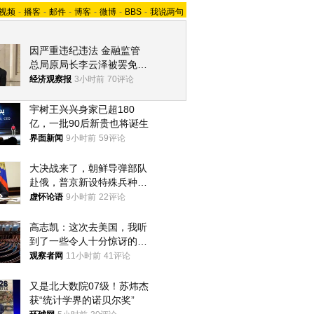
视频
-
播客
-
邮件
-
博客
-
微博
-
BBS
-
我说两句
因严重违纪违法 金融监管
总局原局长李云泽被罢免全
国人大代表
经济观察报
3小时前
70评论
宇树王兴兴身家已超180
亿，一批90后新贵也将诞生
界面新闻
9小时前
59评论
大决战来了，朝鲜导弹部队
赴俄，普京新设特殊兵种，
76岁老将扛旗
虚怀论语
9小时前
22评论
高志凯：这次去美国，我听
到了一些令人十分惊讶的消
息
观察者网
11小时前
41评论
又是北大数院07级！苏炜杰
获“统计学界的诺贝尔奖”