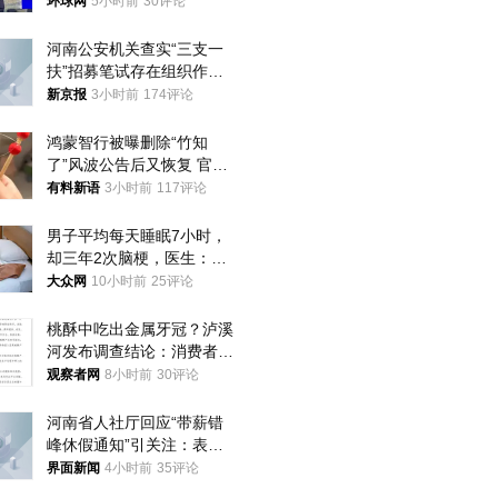
环球网
5小时前
30评论
河南公安机关查实“三支一
扶”招募笔试存在组织作弊
犯罪行为
新京报
3小时前
174评论
鸿蒙智行被曝删除“竹知
了”风波公告后又恢复 官媒
曾力挺：劝华为要大度的，
有料新语
3小时前
117评论
你们适不适合？
男子平均每天睡眠7小时，
却三年2次脑梗，医生：这
样睡觉更伤身
大众网
10小时前
25评论
桃酥中吃出金属牙冠？泸溪
河发布调查结论：消费者已
澄清，所发视频情况不属实
观察者网
8小时前
30评论
河南省人社厅回应“带薪错
峰休假通知”引关注：表述
不够准确，待修改后印发
界面新闻
4小时前
35评论