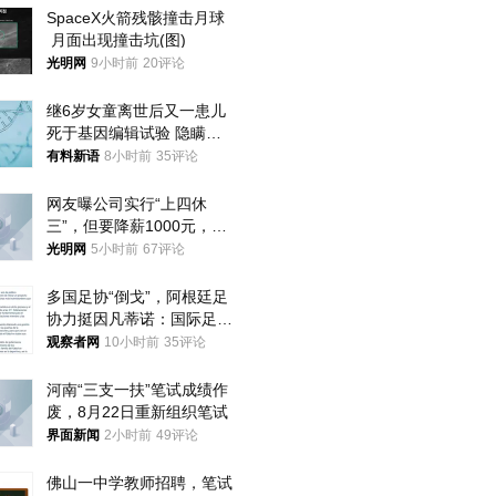
SpaceX火箭残骸撞击月球
 月面出现撞击坑(图)
光明网
9小时前
20评论
继6岁女童离世后又一患儿
死于基因编辑试验 隐瞒一
年才对外披露
有料新语
8小时前
35评论
网友曝公司实行“上四休
三”，但要降薪1000元，不
接受只能辞职
光明网
5小时前
67评论
多国足协“倒戈”，阿根廷足
协力挺因凡蒂诺：国际足联
今后应继续在其领导下前行
观察者网
10小时前
35评论
河南“三支一扶”笔试成绩作
废，8月22日重新组织笔试
界面新闻
2小时前
49评论
佛山一中学教师招聘，笔试