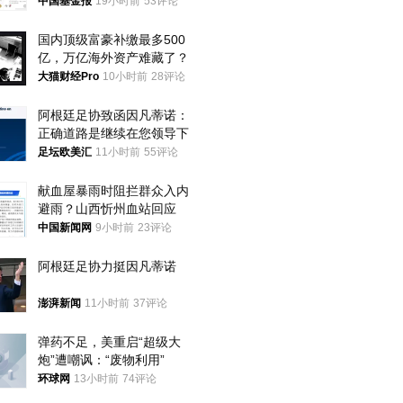
中国基金报
19小时前
53评论
国内顶级富豪补缴最多500
亿，万亿海外资产难藏了？
大猫财经Pro
10小时前
28评论
阿根廷足协致函因凡蒂诺：
正确道路是继续在您领导下
足坛欧美汇
11小时前
55评论
献血屋暴雨时阻拦群众入内
避雨？山西忻州血站回应
中国新闻网
9小时前
23评论
阿根廷足协力挺因凡蒂诺
澎湃新闻
11小时前
37评论
弹药不足，美重启“超级大
炮”遭嘲讽：“废物利用”
环球网
13小时前
74评论