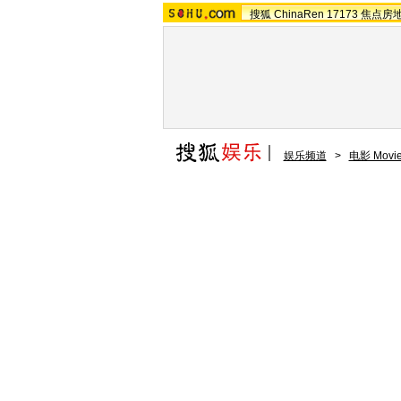
搜狐
ChinaRen
17173
焦点房
娱乐频道
>
电影 Movi