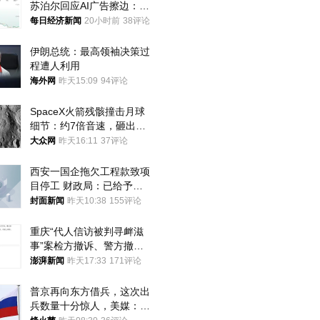
苏泊尔回应AI广告擦边：视
频全下架，已强化内容管理
每日经济新闻
20小时前
38评论
与审核
伊朗总统：最高领袖决策过
程遭人利用
海外网
昨天15:09
94评论
SpaceX火箭残骸撞击月球
细节：约7倍音速，砸出直
径约30米撞击坑
大众网
昨天16:11
37评论
西安一国企拖欠工程款致项
目停工 财政局：已给予处
分，正督促整改
封面新闻
昨天10:38
155评论
重庆“代人信访被判寻衅滋
事”案检方撤诉、警方撤
案，两被告人获国赔
澎湃新闻
昨天17:33
171评论
普京再向东方借兵，这次出
兵数量十分惊人，美媒：俄