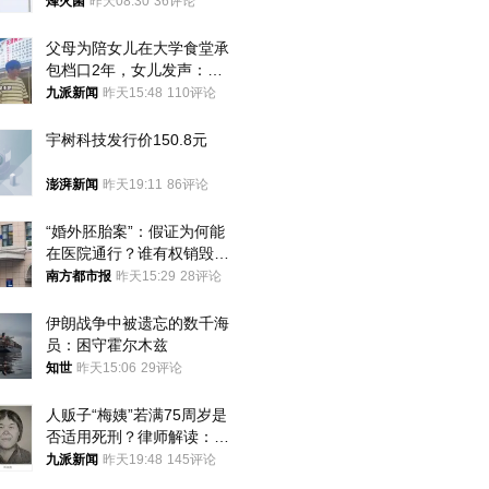
朝要动真格？
烽火菌
昨天08:30
36评论
父母为陪女儿在大学食堂承
包档口2年，女儿发声：初
衷是为了陪伴，毕业后将不
九派新闻
昨天15:48
110评论
再营业
宇树科技发行价150.8元
澎湃新闻
昨天19:11
86评论
“婚外胚胎案”：假证为何能
在医院通行？谁有权销毁胚
胎？
南方都市报
昨天15:29
28评论
伊朗战争中被遗忘的数千海
员：困守霍尔木兹
知世
昨天15:06
29评论
人贩子“梅姨”若满75周岁是
否适用死刑？律师解读：很
大概率不会被判处死刑
九派新闻
昨天19:48
145评论