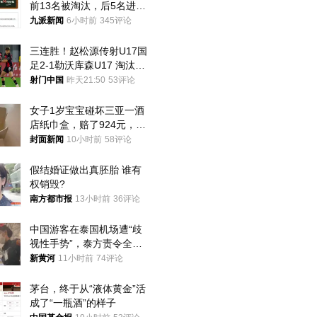
前13名被淘汰，后5名进体
检，被疑萝卜岗，官方通
九派新闻
6小时前
345评论
报：已叫停
三连胜！赵松源传射U17国
足2-1勒沃库森U17 淘汰赛
将战河床
射门中国
昨天21:50
53评论
女子1岁宝宝碰坏三亚一酒
店纸巾盒，赔了924元，发
帖吐槽后酒店退还一半的
封面新闻
10小时前
58评论
钱，当地市监局回应
假结婚证做出真胚胎 谁有
权销毁?
南方都市报
13小时前
36评论
中国游客在泰国机场遭“歧
视性手势”，泰方责令全面
调查，对责任人采取最严厉
新黄河
11小时前
74评论
处分
茅台，终于从“液体黄金”活
成了“一瓶酒”的样子