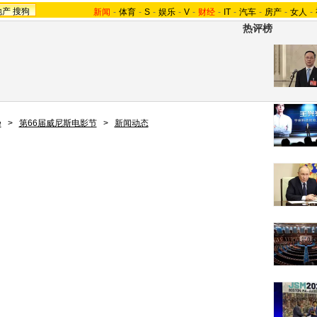
地产
搜狗
新闻
-
体育
-
S
-
娱乐
-
V
-
财经
-
IT
-
汽车
-
房产
-
女人
-
热评榜
e
>
第66届威尼斯电影节
>
新闻动态