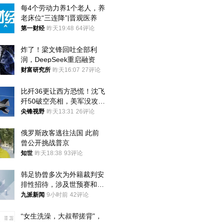
每4个劳动力养1个老人，养
老床位“三连降”|晋观医养
第一财经
昨天19:48
64评论
炸了！梁文锋回吐全部利
润，DeepSeek重启融资
财富研究所
昨天16:07
27评论
比歼36更让西方恐慌！沈飞
歼50破空亮相，美军没攻克
的技术被拿下
尖锋视野
昨天13:31
26评论
俄罗斯政客逃往法国 此前
曾公开挑战普京
知世
昨天18:38
93评论
韩足协曾多次为外籍裁判安
排性招待，涉及世预赛和奥
预赛，韩足协回应
九派新闻
9小时前
42评论
“女生洗澡，大叔帮搓背”，