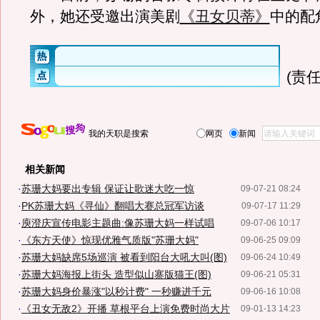
外，她还受邀出演美剧
《丑女贝蒂》
中的配
(责任
我的天职是搜索
网页
新闻
相关新闻
·
苏珊大妈要出专辑 保证让歌迷大吃一惊
09-07-21 08:24
·
PK苏珊大妈《寻仙》翻唱大赛总冠军访谈
09-07-17 11:29
·
庾澄庆宣传电影主题曲:像苏珊大妈一样试唱
09-07-06 10:17
·
《东方天使》惊现优雅气质版"苏珊大妈"
09-06-25 09:09
·
苏珊大妈缺席5场巡演 被看到阳台大吼大叫(图)
09-06-24 10:49
·
苏珊大妈海报上街头 造型似山寨版猫王(图)
09-06-21 05:31
·
苏珊大妈身价暴涨"以秒计费" 一秒赚进千元
09-06-16 10:08
·
《丑女无敌2》开播 草根平台上演免费时尚大片
09-01-13 14:23