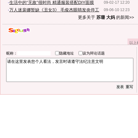
·
生活中的“无敌”很时尚 精通服装搭配DIY面膜
09-02-17 12:20
·
万人迷裴娜暂缺《丑女3》 毛俊杰眼睛发炎停工
09-06-10 12:23
更多关于
苏珊 大妈
的新闻>>
以上
昵称：
隐藏地址
设为辩论话题