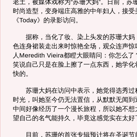
老土，被媒体戏称为“苏珊大妈”。日前，苏
时尚造型，变身端庄高雅的中年妇人，接受
《Today》的录影访问。
据称，当化了妆、染上头发的苏珊大妈
色连身裙装走出来时惊艳全场，观众连声惊
人Meredith Vieira都瞪大眼睛问：你怎
笑说自己只是在脸上擦了一点东西，她学化
快的。
苏珊大妈在访问中表示，她觉得选秀过
时光，叫她至今仍无法置信，从默默无闻到
中间好像经历了一个漫长旅程，所以她不想
望自己的名气能持久，毕竟这感觉实在太好
目前，苏珊的首张专辑预计将在圣诞节