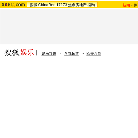
搜狐
ChinaRen
17173
焦点房地产
搜狗
新闻
-
体
娱乐频道
>
八卦频道
>
欧美八卦