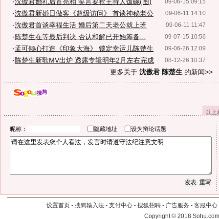
·
沈傲君婚礼后首亮相 笑言要抢主持人饭碗(图)
09-06-15 09:15
·
沈傲君新婚日做客《超级访问》 首谈神秘老公
09-06-11 14:10
·
沈傲君首谈幸福生活 婚后第二天老公就上班
09-06-11 11:47
·
陈楚生在等最后判决 否认和解已开始筹备...
09-07-15 10:56
·
孟可倾心打造《印象大海》 锁定幸运儿陈楚生
09-06-26 12:09
·
陈楚生新歌MV出炉 透露专辑明年2月左右完成
08-12-26 10:37
更多关于
沈傲君 陈楚生
的新闻>>
以上
昵称：
隐藏地址
设为辩论话题
设置首页
-
搜狗输入法
-
支付中心
-
搜狐招聘
-
广告服务
-
客服中心
Copyright
©
2018 Sohu.com 