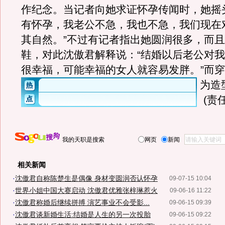
作纪念。当记者向她求证怀孕传闻时，她摇
有怀孕，我老公不急，我也不急，我们现在
其自然。”不过有记者指出她圆润很多，而
鞋，对此沈傲君解释说：“结婚以后老公对
很幸福，可能幸福的女人就容易发胖。”而
为造
(责
我的天职是搜索
网页
新闻
相关新闻
·
沈傲君自称陈楚生是偶像 身材变圆润否认怀孕
09-07-15 10:04
·
世界小姐中国大赛启动 沈傲君优雅张梓琳惹火
09-06-16 11:22
·
沈傲君称婚后继续拼搏 演艺事业不会受影...
09-06-15 09:39
·
沈傲君谈新婚生活:结婚是人生的另一次投胎
09-06-15 09:22