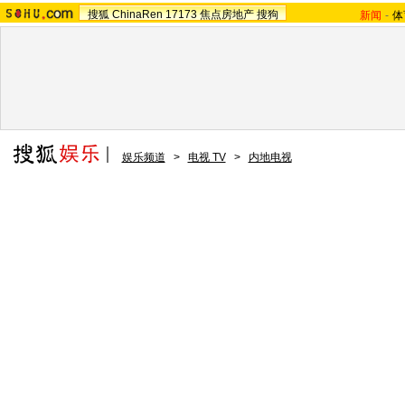
搜狐
ChinaRen
17173
焦点房地产
搜狗
新闻
-
体
娱乐频道
>
电视 TV
>
内地电视