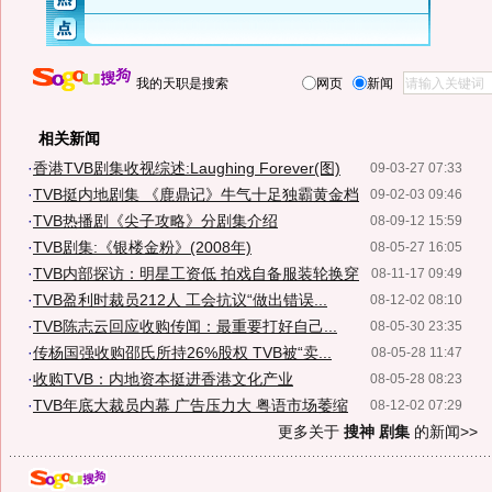
我的天职是搜索
网页
新闻
相关新闻
·
香港TVB剧集收视综述:Laughing Forever(图)
09-03-27 07:33
·
TVB挺内地剧集 《鹿鼎记》牛气十足独霸黄金档
09-02-03 09:46
·
TVB热播剧《尖子攻略》分剧集介绍
08-09-12 15:59
·
TVB剧集:《银楼金粉》(2008年)
08-05-27 16:05
·
TVB内部探访：明星工资低 拍戏自备服装轮换穿
08-11-17 09:49
·
TVB盈利时裁员212人 工会抗议“做出错误...
08-12-02 08:10
·
TVB陈志云回应收购传闻：最重要打好自己...
08-05-30 23:35
·
传杨国强收购邵氏所持26%股权 TVB被“卖...
08-05-28 11:47
·
收购TVB：内地资本挺进香港文化产业
08-05-28 08:23
·
TVB年底大裁员内幕 广告压力大 粤语市场萎缩
08-12-02 07:29
更多关于
搜神 剧集
的新闻>>