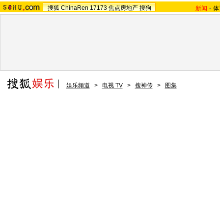
搜狐
ChinaRen
17173
焦点房地产
搜狗
新闻
-
体
娱乐频道
>
电视 TV
>
搜神传
>
图集