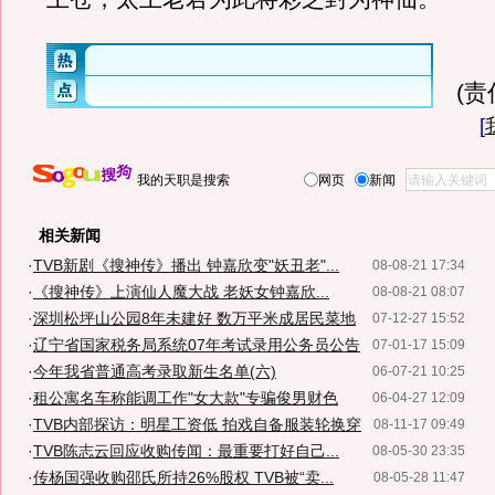
(
[
我的天职是搜索
网页
新闻
相关新闻
·
TVB新剧《搜神传》播出 钟嘉欣变"妖丑老"...
08-08-21 17:34
·
《搜神传》上演仙人魔大战 老妖女钟嘉欣...
08-08-21 08:07
·
深圳松坪山公园8年未建好 数万平米成居民菜地
07-12-27 15:52
·
辽宁省国家税务局系统07年考试录用公务员公告
07-01-17 15:09
·
今年我省普通高考录取新生名单(六)
06-07-21 10:25
·
租公寓名车称能调工作"女大款"专骗俊男财色
06-04-27 12:09
·
TVB内部探访：明星工资低 拍戏自备服装轮换穿
08-11-17 09:49
·
TVB陈志云回应收购传闻：最重要打好自己...
08-05-30 23:35
·
传杨国强收购邵氏所持26%股权 TVB被“卖...
08-05-28 11:47