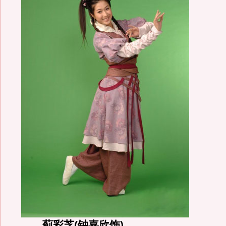
蓟彩芝(钟嘉欣饰)