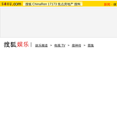
搜狐
ChinaRen
17173
焦点房地产
搜狗
新闻
-
体
娱乐频道
>
电视 TV
>
搜神传
>
图集