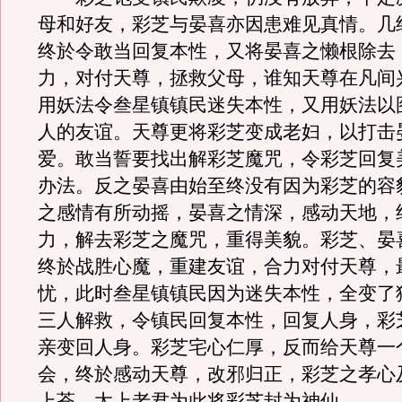
母和好友，彩芝与晏喜亦因患难见真情。几
终於令敢当回复本性，又将晏喜之懒根除去
力，对付天尊，拯救父母，谁知天尊在凡间
用妖法令叁星镇镇民迷失本性，又用妖法以
人的友谊。天尊更将彩芝变成老妇，以打击
爱。敢当誓要找出解彩芝魔咒，令彩芝回复
办法。反之晏喜由始至终没有因为彩芝的容
之感情有所动摇，晏喜之情深，感动天地，
力，解去彩芝之魔咒，重得美貌。彩芝、晏
终於战胜心魔，重建友谊，合力对付天尊，
忧，此时叁星镇镇民因为迷失本性，全变了
三人解救，令镇民回复本性，回复人身，彩
亲变回人身。彩芝宅心仁厚，反而给天尊一
会，终於感动天尊，改邪归正，彩芝之孝心
上苍，太上老君为此将彩芝封为神仙。