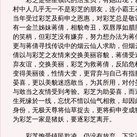
彩芝是叁星镇民的活宝贝，有她出现，
村中人几乎无一不是彩芝的朋友，连小霸王
当年受过彩芝及蓟申之恩惠，对彩芝总是敬
有一金兰姊妹蒋倩，相貌奇丑，双唇厚如腊
的笑柄，但彩芝没有嫌弃，努力想办法为蒋
更与蒋倩寻找传说中的烟云仙人求助，但烟
倩以与彩芝之友情来交换美丽容貌，蒋倩受
弃友谊，交换美丽，彩芝为救蒋倩，反陷危
变得美丽後，性情大变，更背弃与自己有指
晏喜，更以美貌迷惑敢当，为其所用，对付
与敢当之友情受到考验。彩芝为助晏喜，而
生死缘於一线，忘忧不惜以仙气相救，却因
身份，无极天尊将仙草捉去，更将蓟申变成
为彩芝一家是猪妖，要逐彩芝离开。
彩芝饱受镇民欺凌，仍没有放弃，下定