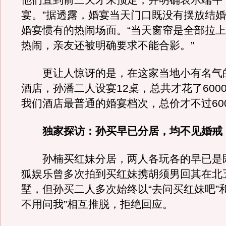
他们直到前三天才来预定，并明确表示端午
宴。”据透露，婚宴当天门口既没有摆放结
婚宴惯有的热闹场面。“当天窗帘是全部拉
热闹，亲友还被明确要求不能合影。”
更让人惊讶的是，在这家当地小有名气
酒店，孙潘二人设宴12桌，总共才花了600
我们酒店最普通的婚宴档次，总价才不过600
独家探访：孙买早已分居，均不见婚戒
孙楠买红妹分居，两人各玩各的早已是
狐娱乐曾多次拍到买红妹携胡须男回其在北
墅，但孙买二人多次始终以“去问买红妹吧”
不用问我”相互推脱，拒绝回应。