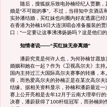
随后，搜狐娱乐致电孙楠经纪人贾鹏，
婚是“不可能的事”。不过，当得知中京酒店
实孙潘结婚，买红妹也向圈内好友透露已经
在香港为孙楠19日大连演唱会准备服装的贾
口：“一定要让这事沸沸扬扬吗？这是他们的
知情者说——“买红妹无奈离婚”
潘蔚究竟是何许人也，为何孙楠甘愿放弃
婚姻和她在一起？作为《卫视高尔夫》主持
国内主持过三大国际高尔夫赛事的转播，本
得，而热爱高尔夫的孙楠正是在某次高尔夫
结缘。据相关资料显示，孙楠和潘蔚最近一
赛上公开亮相是去年12月于云南大理举行的
决赛，潘蔚获得了100杆组冠军，而孙楠则