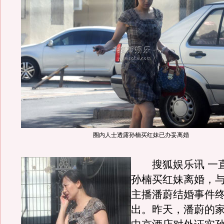
圈内人士透露孙楠买红妹已办妥离婚
搜狐娱乐讯 一直
孙楠买红妹离婚，
主播潘蔚结婚事件
出。昨天，潘蔚的