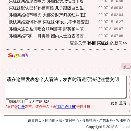
·
买红妹离婚原因曝光 孙楠爱玩成性出了名
09-07-16 10:48
·
买红妹默认已和孙楠离婚 儿子跟随自己生...
09-07-16 09:02
·
孙楠离婚细节曝光 大部分财产归买红妹(图)
09-07-16 02:04
·
默认离婚避谈孙楠 买红妹:有女儿不惧婚变图
09-07-15 16:27
·
孙楠大连公益演唱会顺利落幕 那英杨坤倾...
09-07-21 09:07
·
孙楠离婚不到一月再婚 圈内人士透露潘蔚...
09-07-16 07:08
更多关于
孙楠 买红妹
的新闻>>
以上
隐藏地址
设为辩论话题
*欢迎您
注册
发言。请点击右上角
“新用户注册”
进行注册！
设置首页
-
搜狗输入法
-
支付中心
-
搜狐招聘
-
广告服务
-
客服中心
Copyright
©
2018 Sohu.com 