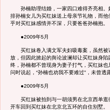
孙楠助理结婚，一家四口难得齐亮相。
排孙楠女儿为买红妹送上母亲节礼物，而他
乎对买红妹感情并不深，只要爸爸孙楠抱。
●2009年5月
买红妹卷入满文军夫妇吸毒案，虽然被
放，但因此掀起的舆论波澜却让买红妹身陷
终，孙楠都不曾现身为妻子打气，买红妹也
问时说起，“孙楠也劝我不要难过”，未曾透
●2009年5月
买红妹被拍到与一胡须男在北京西单逛
开车回到买红妹在北京北五环的自住别墅。