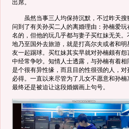
出席。
虽然当事三人均保持沉默，不过昨天搜
问到了有关孙买二人的离婚理由：孙楠爱玩
名的，但他的玩几乎都与妻子买红妹无关。
地乃至国外去旅游，就是打高尔夫或者和明
友一起踢球。买红妹其实早就对孙楠颇有怨
中经常争吵。知情人士透露，与孙楠有着相
是个很有异性缘，而且目的性很强的人，对
必得。一直以来尽管为了儿女不愿意和孙楠
最终还是被迫让这段婚姻画上句号。