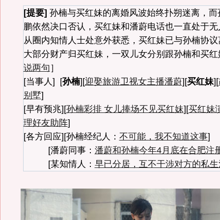
[提要]
孙楠与买红妹的离婚风波始终扑朔迷离，而
鹏依然决口否认，买红妹和潘蔚电话也一直处于无
从圈内知情人士处意外获悉，买红妹已与孙楠协议
大部分财产归买红妹，一双儿女分别跟孙楠和买红
说两句
］
[当事人] [
孙楠
][
迎娶旅游卫视女主播潘蔚
][
买红妹
][
别墅
]
[早有预兆][
孙楠彩排 女儿捧场不见买红妹
][
买红妹
理好友助阵
]
[各方回应][孙楠经纪人：
不可能，我不知道这事
]
[潘蔚同事：
潘蔚和孙楠今年4月底在合肥注
[某知情人：
早已分居，互不干涉对方的私生