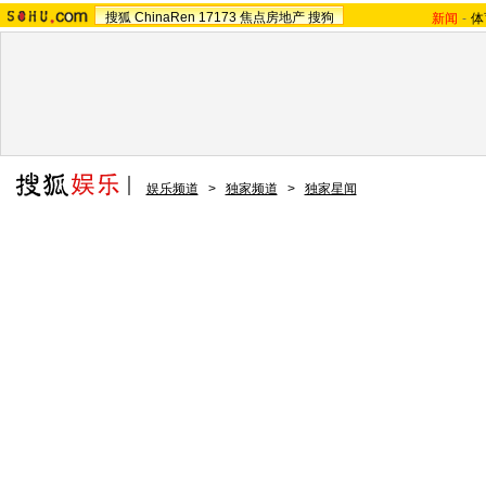
搜狐
ChinaRen
17173
焦点房地产
搜狗
新闻
-
体
娱乐频道
>
独家频道
>
独家星闻