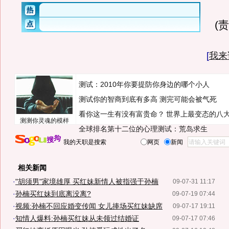
(
[
我来
测试：2010年你要提防你身边的哪个小人
测试你的智商到底有多高 测完可能会被气死
看你这一生有没有富贵命？
世界上最变态的八
测测你灵魂的模样
全球排名第十二位的心理测试：荒岛求生
我的天职是搜索
网页
新闻
相关新闻
·
"胡须男"家境雄厚 买红妹新情人被指强于孙楠
09-07-31 11:17
·
孙楠买红妹到底离没离?
09-07-19 07:44
·
视频:孙楠不回应婚变传闻 女儿捧场买红妹缺席
09-07-17 19:11
·
知情人爆料:孙楠买红妹从未领过结婚证
09-07-17 07:46