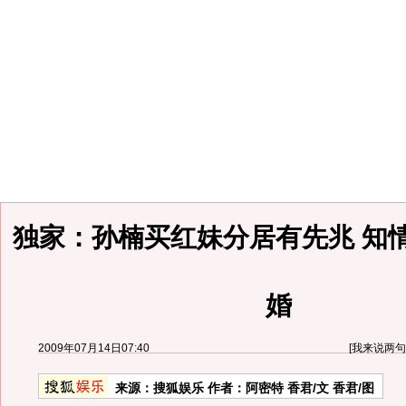
独家：孙楠买红妹分居有先兆 知
婚
2009年07月14日07:40
[
我来说两句
来源：
搜狐娱乐
作者：阿密特 香君/文 香君/图