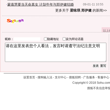
·
蒙嘉慧要当天命真女 计划牛年与郑伊健结婚
09-01-11 10:55
更多关于
梁咏琪 郑伊健
的新闻>>
以上
昵称：
隐藏地址
设为辩论话题
设置首页
-
搜狗输入法
-
支付中心
-
搜狐招聘
-
广告服务
-
客服中心
Copyright
©
2018 Sohu.com 
搜狐不良信息举