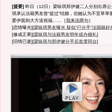
[提要]
昨日（12日）梁咏琪郑伊健二人分别出席
琪承认法籍男友曾“提过”结婚，但她认为不宜草率
爱伊面则大方送祝福……［
我来说两句
］
[恋情曝光][
梁咏琪男友曝光 疑似“已分手”法国籍好
[修成正果][
梁咏琪与法籍男友明年或办婚礼
]
[旧情已逝][
梁咏琪与郑伊健分手后首度同台
]