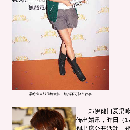
梁咏琪自认传统女性，结婚不可轻率行事
郑伊健
旧爱
梁
传出婚讯，昨日（1
别出席公开活动，