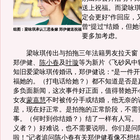
送上祝福。而梁咏琪
定会更好”作回应，
曾“提过”结婚，但
组图：梁咏琪承认三思备嫁 郑伊健送祝福
要多加考虑。
梁咏琪传出与拍拖三年法籍男友拉天窗
郑伊健、
陈小春
及
叶璇
等为新片《飞砂风中
知旧爱梁咏琪传婚讯，郑伊健说：“是一件
福她的。（打电话给她？）都不知道是否是
多负面新闻，这次事件好正面，值得替她开
女友
蒙嘉慧
不时被传分手或结婚，他无奈的
是，现在好正常。是拍拖的正常阶段，不需
事。（何时到你结婚？）结了一样有人写。
义者？）好难说，也不需要说明。你们是问
啦！”记者追问陈小春有关郑伊健看像不想