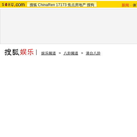
搜狐
ChinaRen
17173
焦点房地产
搜狗
新闻
-
体
娱乐频道
>
八卦频道
>
港台八卦