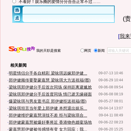
不看好！娱乐圈的爱情分分合合正常不过……
(
[
我来
我的天职是搜索
网页
新闻
相关新闻
·
明星情侣分手各自精彩 梁咏琪远嫁郑伊健...
09-07-13 10:46
·
郑伊健频传要娶蒙嘉慧 梁咏琪大方送祝福(图)
09-06-29 10:44
·
梁咏琪郑伊健分手后首次同场 保持距离避尴尬
09-06-08 09:54
·
梁咏琪郑伊健分手后首度同场 情已逝无缘碰面
09-06-08 08:19
·
爆梁咏琪与男友逛书店 郑伊健拒送祝福(图)
09-05-27 08:01
·
梁咏琪坦言当年爱上郑伊健 本想退出娱乐...
09-04-14 13:07
·
郑伊健维护蒙嘉慧演技不差 拒与梁咏琪合...
09-04-11 08:49
·
郑伊健蒙嘉慧被爆好事将近 香港物色婚宴场地
09-06-22 08:23
·
蒙嘉慧郑伊健被传感情有变 女方回应：我...
09-06-20 15:25