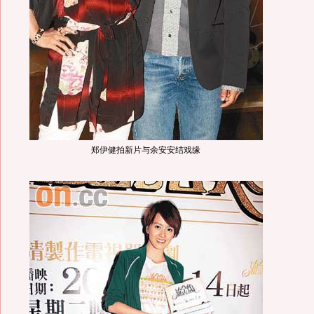
郑伊健拍新片与余安安结戏缘