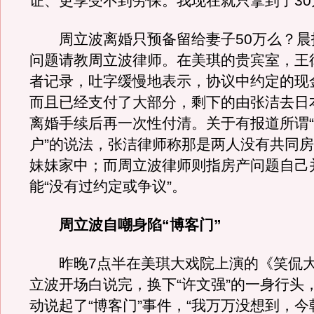
证、更享受不到劳保。我现在就只拿到了30
周立波离婚只预备留给妻子50万么？晨
问题请教周立波律师。在美琪的贵宾室，王
者记录，吐字缓慢地表示，协议中约定的现金
而且已经支付了大部分，剩下的由张洁去日
离婚手续后再一次性付清。关于有报道所谓
户”的说法，张洁律师称那是两人没有共同
妹妹家中；而周立波律师则指房产问题自己
能“没有过约定或争议”。
周立波自嘲身陷“博客门”
昨晚7点半在美琪大戏院上演的《笑侃大
立波开场白说完，换下“许文强”的一身行头
动说起了“博客门”事件，“我万万没想到，