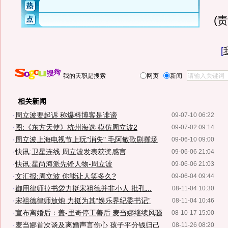
(
[
我的天职是搜索
网页
新闻
相关新闻
·
周立波要起诉 称爆料博客是诽谤
09-07-10 06:22
·
图:《东方天使》杭州海选 模仿周立波2
09-07-02 09:14
·
周立波上海电视节上玩"消失" 毛阿敏歌剧撑场
09-06-10 09:00
·
快讯:卫星连线 周立波发表获奖感言
09-06-06 21:04
·
快讯:星尚海派先锋人物-周立波
09-06-06 21:03
·
文汇报:周立波 你能让人笑多久?
09-06-04 09:44
·
御用律师掉书袋力挺宋祖德并非小人 批孔...
08-11-04 10:30
·
宋祖德律师放炮 力挺为其“娱乐界纪委书记”
08-11-04 10:46
·
宣布离婚后：盖-里奇停工善后 麦当娜继续风骚
08-10-17 15:00
·
麦当娜首次谈及离婚声言伤心 孩子平分钱归己
08-11-26 08:20