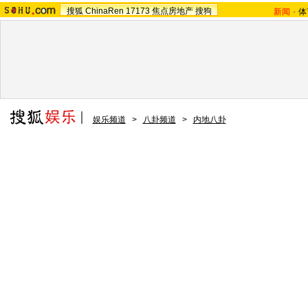
搜狐
ChinaRen
17173
焦点房地产
搜狗
新闻
-
体
娱乐频道
>
八卦频道
>
内地八卦