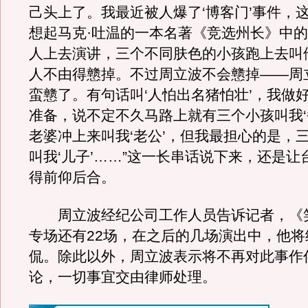
己头上了。我最近被人爆了‘博客门’事件，
想起马克·吐温的一本名著《竞选州长》中
人上去演讲，三个不同肤色的小孩跑上去叫他
人不由得戆掉。不过周立波不会戆掉——周
蛮戆了。有句话叫‘人怕出名猪怕壮’，我做
准备，说不定不久马路上就有三个小孩叫我‘
老婆冲上来叫我‘老公’，但我最担心的是，
叫我‘儿子’……”这一长串话说下来，还是让
得前仰后合。
周立波经纪公司工作人员告诉记者，《
专场还有22场，在之后的几场演出中，他将
侃。除此以外，周立波表示将不再对此事作
论，一切事宜交由律师处理。