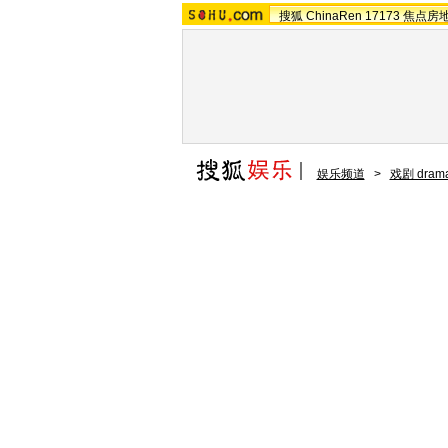
搜狐
ChinaRen
17173
焦点房
娱乐频道
>
戏剧 dram