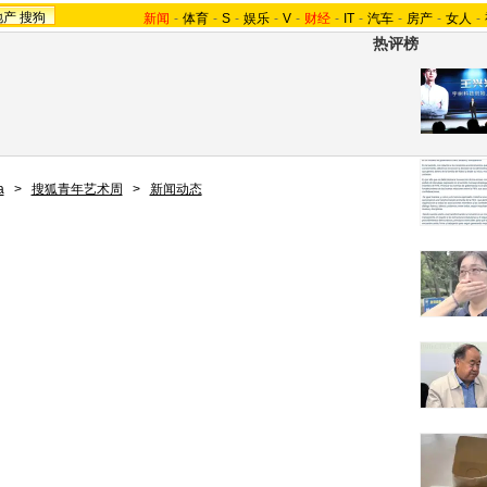
地产
搜狗
新闻
-
体育
-
S
-
娱乐
-
V
-
财经
-
IT
-
汽车
-
房产
-
女人
-
热评榜
a
>
搜狐青年艺术周
>
新闻动态