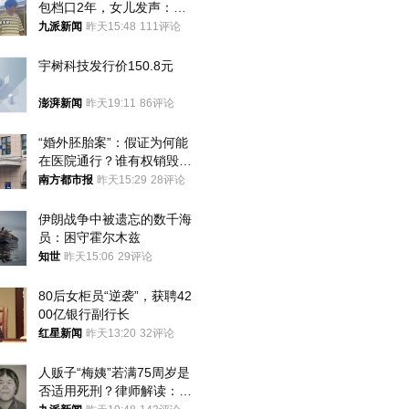
包档口2年，女儿发声：初
衷是为了陪伴，毕业后将不
九派新闻
昨天15:48
111评论
再营业
宇树科技发行价150.8元
澎湃新闻
昨天19:11
86评论
“婚外胚胎案”：假证为何能
在医院通行？谁有权销毁胚
胎？
南方都市报
昨天15:29
28评论
伊朗战争中被遗忘的数千海
员：困守霍尔木兹
知世
昨天15:06
29评论
80后女柜员“逆袭”，获聘42
00亿银行副行长
红星新闻
昨天13:20
32评论
人贩子“梅姨”若满75周岁是
否适用死刑？律师解读：很