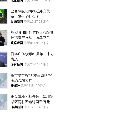
大概率不会被判处死刑
九派新闻
昨天19:48
143评论
巴西降级与阿根廷外交关
系，发生了什么？
界面新闻
昨天10:27
28评论
欧盟将挪用14亿欧元俄罗斯
被冻资产收益，向乌克兰提
供援助
观察者网
昨天08:09
30评论
日本广岛核爆81周年，中方
表态
澎湃新闻
昨天20:07
74评论
高市早苗就“无核三原则”的
表态含糊其辞
新华社
昨天16:51
19评论
难以落地的动迁款：深圳罗
湖区两村民追讨两千万元动
迁款八年未果
澎湃新闻
昨天12:57
49评论