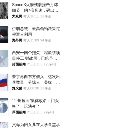
SpaceX火箭残骸撞击月球
细节：约7倍音速，砸出直
径约30米撞击坑
大众网
昨天16:11
32评论
伊朗总统：最高领袖决策过
程遭人利用
海外网
昨天15:09
94评论
西安一国企拖欠工程款致项
目停工 财政局：已给予处
分，正督促整改
封面新闻
昨天10:38
128评论
普京再向东方借兵，这次出
兵数量十分惊人，美媒：俄
朝要动真格？
烽火菌
昨天08:30
33评论
“兰州拉面”集体改名：门头
换了，玩法变了
界面新闻
昨天15:33
29评论
父母为陪女儿在大学食堂承