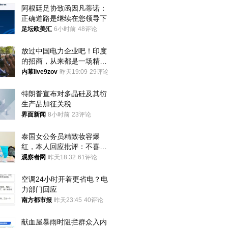
阿根廷足协致函因凡蒂诺：
正确道路是继续在您领导下
足坛欧美汇
6小时前
48评论
放过中国电力企业吧！印度
的招商，从来都是一场精准
收割
内幕live9zov
昨天19:09
29评论
特朗普宣布对多晶硅及其衍
生产品加征关税
界面新闻
8小时前
23评论
泰国女公务员精致妆容爆
红，本人回应批评：不喜欢
就别看
观察者网
昨天18:32
61评论
空调24小时开着更省电？电
力部门回应
南方都市报
昨天23:45
40评论
献血屋暴雨时阻拦群众入内