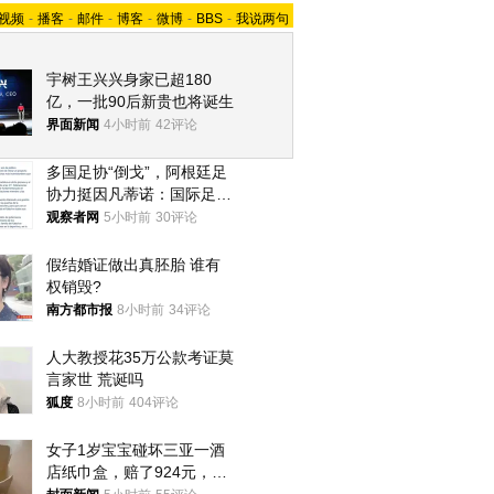
视频
-
播客
-
邮件
-
博客
-
微博
-
BBS
-
我说两句
宇树王兴兴身家已超180
亿，一批90后新贵也将诞生
界面新闻
4小时前
42评论
多国足协“倒戈”，阿根廷足
协力挺因凡蒂诺：国际足联
今后应继续在其领导下前行
观察者网
5小时前
30评论
假结婚证做出真胚胎 谁有
权销毁?
南方都市报
8小时前
34评论
人大教授花35万公款考证莫
言家世 荒诞吗
狐度
8小时前
404评论
女子1岁宝宝碰坏三亚一酒
店纸巾盒，赔了924元，发