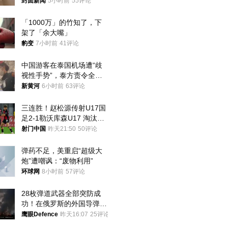
帖吐槽后酒店退还一半的
封面新闻
5小时前
55评论
钱，当地市监局回应
「1000万」的竹知了，下
架了「余大嘴」
豹变
7小时前
41评论
中国游客在泰国机场遭“歧
视性手势”，泰方责令全面
调查，对责任人采取最严厉
新黄河
6小时前
63评论
处分
三连胜！赵松源传射U17国
足2-1勒沃库森U17 淘汰赛
将战河床
射门中国
昨天21:50
50评论
弹药不足，美重启“超级大
炮”遭嘲讽：“废物利用”
环球网
8小时前
57评论
28枚弹道武器全部突防成
功！在俄罗斯的外国导弹发
射车都是合法打击目标
鹰眼Defence
昨天16:07
25评论