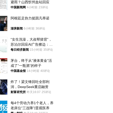
避雨？山西忻州血站回应
中国新闻网
4小时前
23评论
阿根廷足协力挺因凡蒂诺
澎湃新闻
6小时前
36评论
“女生洗澡，大叔帮搓背”，
苏泊尔回应AI广告擦边：视
频全下架，已强化内容管理
每日经济新闻
15小时前
35评论
与审核
茅台，终于从“液体黄金”活
成了“一瓶酒”的样子
中国基金报
14小时前
40评论
炸了！梁文锋回吐全部利
润，DeepSeek重启融资
财富研究所
昨天16:07
25评论
每4个劳动力养1个老人，养
老床位“三连降”|晋观医养