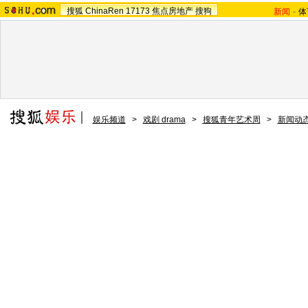
搜狐
ChinaRen
17173
焦点房地产
搜狗
新闻
-
体
娱乐频道
>
戏剧 drama
>
搜狐青年艺术周
>
新闻动