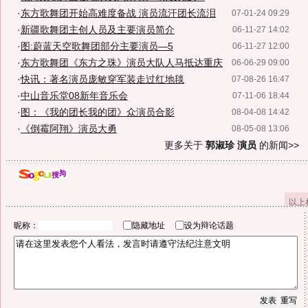
·
东方歌舞团开始高难度备战 演员流汗团长流泪
07-01-24 09:29
·
新疆歌舞团主创人员及主要演员简介
06-11-27 14:02
·
图:蔚蓝天空歌舞团部分主要演员—5
06-11-27 12:00
·
东方歌舞团《东方之珠》演员大队人马抵达重庆
06-06-29 09:00
·
快讯：著名演员庞敏穿军装走过红地毯
07-08-26 16:47
·
中山音乐堂08新年音乐会
07-11-06 18:44
·
图：《我的团长我的团》众演员合影
08-04-08 14:42
·
《倒霉阿翔》演员大勇
08-05-08 13:06
更多关于
郭淑珍 演员
的新闻>>
以上
昵称：
隐藏地址
设为辩论话题