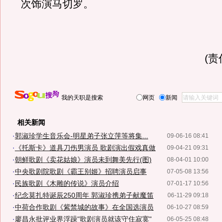
次饰演马切罗。
(
我的天职是搜索
网页
新闻
相关新闻
·
郭淑珍学生音乐会-明星弟子张立萍等将集...
09-06-16 08:41
·
《托斯卡》道具刀伤男演员 歌剧演出假戏真做
09-04-21 09:31
·
朝鲜歌剧《卖花姑娘》演员未到舞美先行(图)
08-04-01 10:00
·
中央歌剧院歌剧《霸王别姬》招聘演员启事
07-05-08 13:56
·
民族歌剧《木雕的传说》演员介绍
07-01-17 10:56
·
纪念莫扎特诞辰250周年 郭淑珍携弟子献魔笛
06-11-29 09:18
·
中荷合作歌剧《紫禁城的故事》在全国选演员
06-10-27 08:59
·
廖昌永批评业界浮躁"歌剧演员就该守住寂寞"
06-05-25 08:48