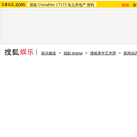
搜狐
ChinaRen
17173
焦点房地产
搜狗
新闻
-
体
娱乐频道
>
戏剧 drama
>
搜狐青年艺术周
>
新闻动