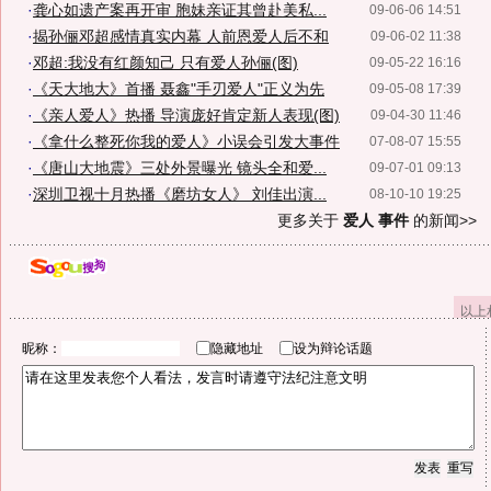
·
龚心如遗产案再开审 胞妹亲证其曾赴美私...
09-06-06 14:51
·
揭孙俪邓超感情真实内幕 人前恩爱人后不和
09-06-02 11:38
·
邓超:我没有红颜知己 只有爱人孙俪(图)
09-05-22 16:16
·
《天大地大》首播 聂鑫"手刃爱人"正义为先
09-05-08 17:39
·
《亲人爱人》热播 导演庞好肯定新人表现(图)
09-04-30 11:46
·
《拿什么整死你我的爱人》小误会引发大事件
07-08-07 15:55
·
《唐山大地震》三处外景曝光 镜头全和爱...
09-07-01 09:13
·
深圳卫视十月热播《磨坊女人》 刘佳出演...
08-10-10 19:25
更多关于
爱人 事件
的新闻>>
以上
昵称：
隐藏地址
设为辩论话题