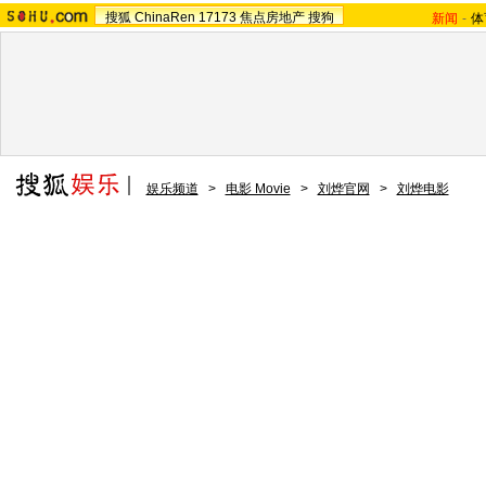
搜狐
ChinaRen
17173
焦点房地产
搜狗
新闻
-
体
娱乐频道
>
电影 Movie
>
刘烨官网
>
刘烨电影