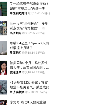
又一轮高级干部密集变动！
越南“重整江山”再进一步
中国新闻周刊
昨天16:43
64评论
兰州没有“兰州拉面”，多地
试点改名“青海拉面”，有商
家改名已两年
九派新闻
昨天22:05
75评论
每秒2.4公里！SpaceX火箭
残骸撞上月球了
界面新闻
昨天18:14
33评论
被美囚禁7个月，马杜罗性
情大变，放弃回国念想，最
后嘱托已公开
惯性世界
昨天10:24
83评论
45天地震32次 专家：宜宾
地震不是页岩气开采造成的
经济观察报
昨天18:19
35评论
东契奇时代湖人如何重塑