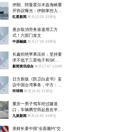
伊朗、阿曼霍尔木兹海峡重
开协议曝光：伊朗掌控入湾
航道，与阿曼平分“服务费”
红星新闻
昨天13:28
32评论
逐步取消劳务派遣用工方
式！六部门发文
中原融媒
昨天17:18
24评论
长鑫拒绝苹果压价：坚持要
求不低于三星电子和SK海
力士
新闻资讯综合
昨天17:47
118评论
日方新版《防卫白皮书》妄
议中国台湾事务，中方：强
烈不满、坚决反对，已向日
环球网
昨天18:40
21评论
方严正交涉
重庆一男子驾车经过隧道
口，车辆腾空而起悬在半
空，消防： 2人已送医，正
九派新闻
昨天14:45
24评论
调查原因
美财长要中国“全面履约”交