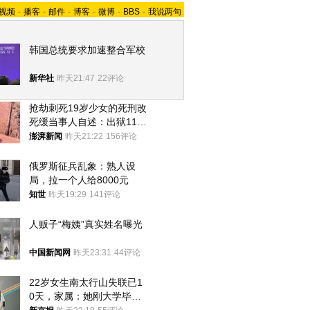
视频
-
播客
-
邮件
-
博客
-
微博
-
BBS
-
我说两句
韩国总统要求加速整合军校
新华社
昨天21:47
22评论
抢劫刺死19岁少女的死刑改
死缓当事人自述：出狱11年
间始终刻意躲避被害人家属
澎湃新闻
昨天21:22
156评论
俄罗斯征兵乱象：熟人设
局，拉一个人给8000元
知世
昨天19:29
141评论
人贩子“梅姨”真实姓名曝光
中国新闻网
昨天23:31
44评论
22岁女生南太行山失联已1
0天，家属：她刚大学毕业