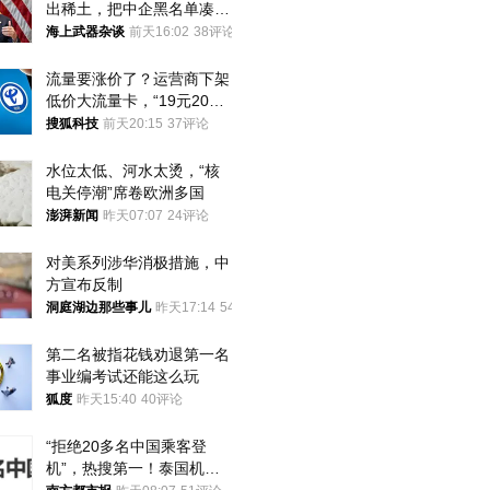
出稀土，把中企黑名单凑到
187家，中方做最坏打算
海上武器杂谈
前天16:02
38评论
流量要涨价了？运营商下架
低价大流量卡，“19元200
G”成为历史
搜狐科技
前天20:15
37评论
水位太低、河水太烫，“核
电关停潮”席卷欧洲多国
澎湃新闻
昨天07:07
24评论
对美系列涉华消极措施，中
方宣布反制
洞庭湖边那些事儿
昨天17:14
54评论
第二名被指花钱劝退第一名 
事业编考试还能这么玩
狐度
昨天15:40
40评论
“拒绝20多名中国乘客登
机”，热搜第一！泰国机场