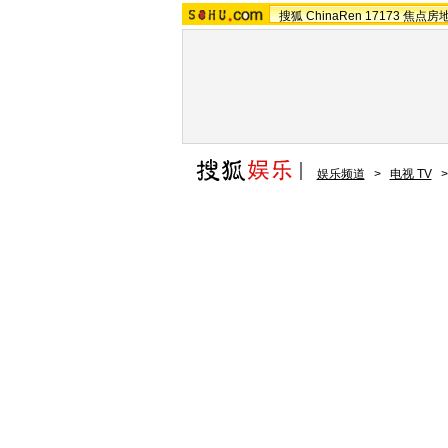
搜狐
ChinaRen
17173
焦点房
娱乐频道
>
电视 TV