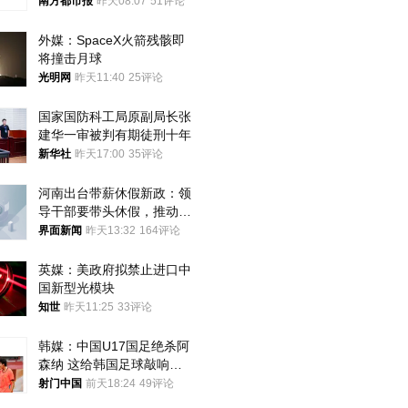
方道歉
南方都市报
昨天08:07
51评论
外媒：SpaceX火箭残骸即
将撞击月球
光明网
昨天11:40
25评论
国家国防科工局原副局长张
建华一审被判有期徒刑十年
新华社
昨天17:00
35评论
河南出台带薪休假新政：领
导干部要带头休假，推动全
员应休尽休、休满休足
界面新闻
昨天13:32
164评论
英媒：美政府拟禁止进口中
国新型光模块
知世
昨天11:25
33评论
韩媒：中国U17国足绝杀阿
森纳 这给韩国足球敲响了
警钟
射门中国
前天18:24
49评论