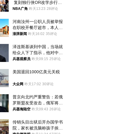
 复刻独行侠OR改学步行
者？
NBA广角
昨天13:23
28评论
河南汝州一公职人员被举报
在职校开餐厅超市，本人回
应称“是给别人帮忙”
澎湃新闻
昨天16:02
35评论
泽连斯基谈到中国，当场就
给众人下了指示，他对中国
和中乌关系，显然又有了新
兵器观察员
昨天09:15
25评论
的想法
美国退回1000亿美元关税
大众网
昨天17:02
30评论
普京向北约严重警告：若俄
罗斯盟友受攻击，俄军将动
用核武器保护
兵器海陆空
昨天09:43
26评论
传销头目出狱后开办国学书
院，家长被洗脑称孩子挨打