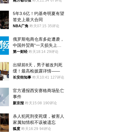
才有效果
南方都市报
昨天11:34
67评论
5年3.6亿！约基奇明夏有望
签史上最大合同
NBA广角
昨天07:15
35评论
俄罗斯电商仓库多处遭袭，
中国外贸商“一天损失上
万”紧急清仓
第一财经
昨天18:14
29评论
出狱前8天，男子被改判死
缓！最高检披露详情——
长安街知事
昨天10:41
127评论
官方通报西安赛格商场坠亡
事件
新京报
昨天15:08
190评论
杀人犯死刑变死缓，被害人
家属知情权不该被遗忘
狐度
昨天16:29
94评论