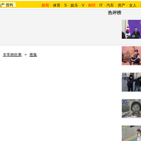
地产
搜狗
新闻
-
体育
-
S
-
娱乐
-
V
-
财经
-
IT
-
汽车
-
房产
-
女人
-
热评榜
>
非常静距离
>
图集