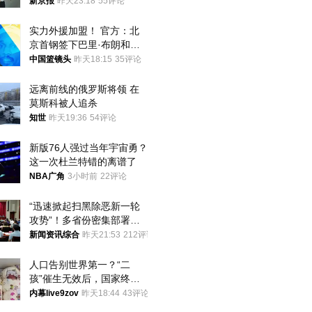
想到山里旅行
新京报
昨天23:18
55评论
实力外援加盟！ 官方：北
京首钢签下巴里·布朗和桑
普森
中国篮镜头
昨天18:15
35评论
远离前线的俄罗斯将领 在
莫斯科被人追杀
知世
昨天19:36
54评论
新版76人强过当年宇宙勇？
这一次杜兰特错的离谱了
NBA广角
3小时前
22评论
“迅速掀起扫黑除恶新一轮
攻势”！多省份密集部署，
公布举报方式
新闻资讯综合
昨天21:53
212评论
人口告别世界第一？“二
孩”催生无效后，国家终于
向住房出手了！
内幕live9zov
昨天18:44
43评论