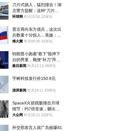
刀片式插入，猛烈撞击！湖
北警方提醒：这种“刀片超
车”，太危险了
环球网
昨天15:50
22评论
普京再向东方借兵，这次出
兵数量十分惊人，美媒：俄
朝要动真格？
烽火菌
昨天08:30
32评论
特朗普小跑着“救下”险摔下
台的男童，顺便“补刀”拜
登：“我可不想他像拜登一
极目新闻
昨天12:13
49评论
样摔下来”
宇树科技发行价150.8元
澎湃新闻
昨天19:11
83评论
SpaceX火箭残骸撞击月球
细节：约7倍音速，砸出直
径约30米撞击坑
大众网
昨天16:11
23评论
外交部发言人就广岛核爆81