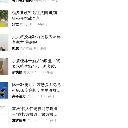
频全下架，已强化内容管理
每日经济新闻
9小时前
27评论
与审核
俄罗斯政客逃往法国 此前
曾公开挑战普京
知世
昨天18:38
89评论
人大教授花35万公款考证莫
言家世 荒诞吗
狐度
2小时前
103评论
小孩碰坏一酒店纸巾盒，被
要求赔偿924元，游客质疑
酒店房客物品超高标价，市
新快报
昨天20:51
123评论
监部门：不违规
比歼36更让西方恐慌！沈飞
歼50破空亮相，美军没攻克
的技术被拿下
尖锋视野
昨天13:31
21评论
重庆“代人信访被判寻衅滋
事”案检方撤诉、警方撤
案，两被告人获国赔
澎湃新闻
昨天17:33
145评论