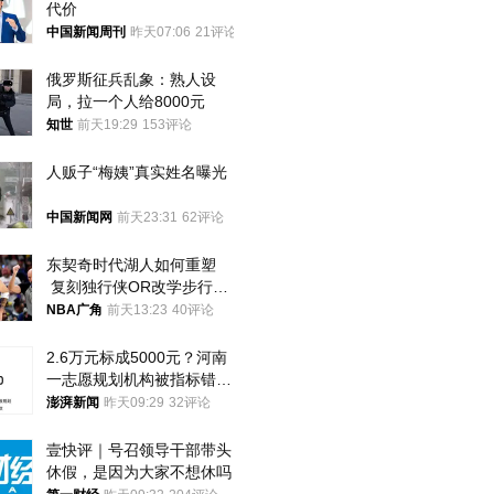
代价
中国新闻周刊
昨天07:06
21评论
俄罗斯征兵乱象：熟人设
局，拉一个人给8000元
知世
前天19:29
153评论
人贩子“梅姨”真实姓名曝光
中国新闻网
前天23:31
62评论
东契奇时代湖人如何重塑
 复刻独行侠OR改学步行
者？
NBA广角
前天13:23
40评论
2.6万元标成5000元？河南
一志愿规划机构被指标错学
费致考生复读
澎湃新闻
昨天09:29
32评论
壹快评｜号召领导干部带头
休假，是因为大家不想休吗