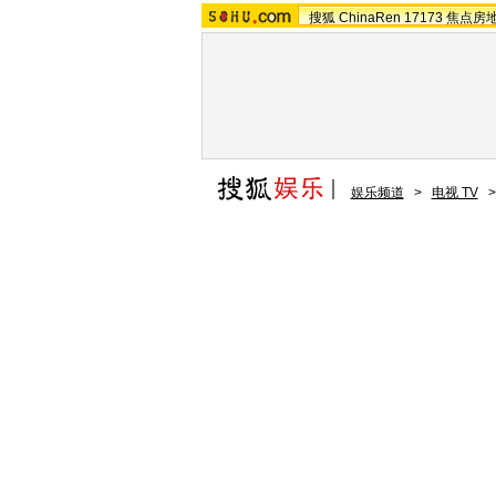
搜狐
ChinaRen
17173
焦点房
娱乐频道
>
电视 TV