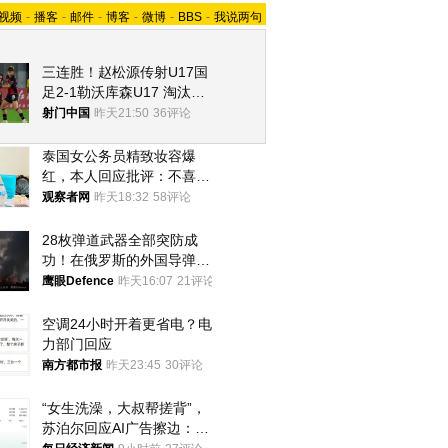
视频
-
播客
-
邮件
-
博客
-
微博
-
BBS
-
我说两句
三连胜！赵松源传射U17国
足2-1勒沃库森U17 淘汰赛
将战河床
射门中国
昨天21:50
36评论
泰国女公务员精致妆容爆
红，本人回应批评：不喜欢
就别看
观察者网
昨天18:32
58评论
28枚弹道武器全部突防成
功！在俄罗斯的外国导弹发
射车都是合法打击目标
鹰眼Defence
昨天16:07
21评论
空调24小时开着更省电？电
力部门回应
南方都市报
昨天23:45
30评论
“女生洗澡，大叔帮搓背”，
苏泊尔回应AI广告擦边：视