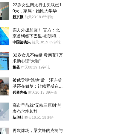
22岁女生南太行山失联已1
0天，家属：她刚大学毕业
想到山里旅行
新京报
前天23:18
65评论
实力外援加盟！ 官方：北
京首钢签下巴里·布朗和桑
普森
中国篮镜头
前天18:15
39评论
32岁女儿不结婚 母亲花7万
求助心理“大咖”
极昼
昨天08:29
19评论
被俄导弹“洗地”后，泽连斯
基还在做梦：让俄罗斯在冬
季前求和？
兵器先锋
前天20:13
39评论
高市早苗就“无核三原则”的
表态含糊其辞
新华社
昨天16:51
19评论
再次炸场，梁文锋的克制与