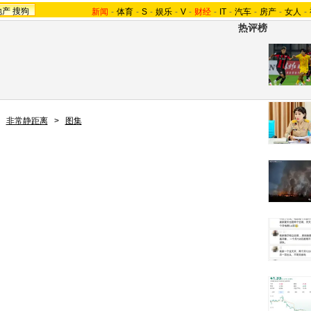
地产
搜狗
新闻
-
体育
-
S
-
娱乐
-
V
-
财经
-
IT
-
汽车
-
房产
-
女人
-
热评榜
>
非常静距离
>
图集