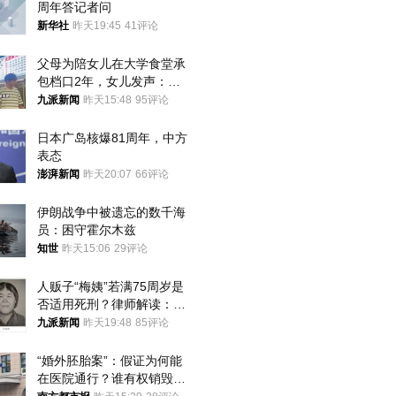
周年答记者问
新华社
昨天19:45
41评论
父母为陪女儿在大学食堂承
包档口2年，女儿发声：初
衷是为了陪伴，毕业后将不
九派新闻
昨天15:48
95评论
再营业
日本广岛核爆81周年，中方
表态
澎湃新闻
昨天20:07
66评论
伊朗战争中被遗忘的数千海
员：困守霍尔木兹
知世
昨天15:06
29评论
人贩子“梅姨”若满75周岁是
否适用死刑？律师解读：很
大概率不会被判处死刑
九派新闻
昨天19:48
85评论
“婚外胚胎案”：假证为何能
在医院通行？谁有权销毁胚