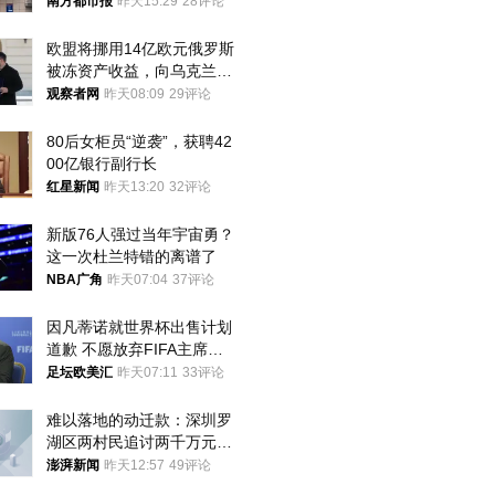
胎？
南方都市报
昨天15:29
28评论
欧盟将挪用14亿欧元俄罗斯
被冻资产收益，向乌克兰提
供援助
观察者网
昨天08:09
29评论
80后女柜员“逆袭”，获聘42
00亿银行副行长
红星新闻
昨天13:20
32评论
新版76人强过当年宇宙勇？
这一次杜兰特错的离谱了
NBA广角
昨天07:04
37评论
因凡蒂诺就世界杯出售计划
道歉 不愿放弃FIFA主席职
位
足坛欧美汇
昨天07:11
33评论
难以落地的动迁款：深圳罗
湖区两村民追讨两千万元动
迁款八年未果
澎湃新闻
昨天12:57
49评论