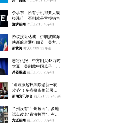
第一财经
昨天09:32
204评论
余承东：所有手机都要大规
模涨价，否则就是亏损销售
澎湃新闻
昨天12:15
45评论
协议接近达成，伊朗披露海
峡新航道通行细节，美方再
提“倒计时”
新黄河
昨天07:09
32评论
恩将仇报，中方刚买48万吨
大豆，美制裁中国瓜子，布
林肯措辞变了
兵器展望
前天16:58
20评论
“迅速掀起扫黑除恶新一轮
攻势”！多省份密集部署，
公布举报方式
新闻资讯综合
前天21:53
246评论
兰州没有“兰州拉面”，多地
试点改名“青海拉面”，有商
家改名已两年
九派新闻
前天22:05
83评论