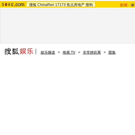
搜狐
ChinaRen
17173
焦点房地产
搜狗
新闻
-
体
娱乐频道
>
电视 TV
>
非常静距离
>
图集