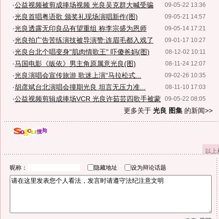
·
公益视频被剪成捧场视频 光良吴克群大喊受骗
09-05-22 13:36
·
光良首唱粤语歌 颁奖礼现场演唱新作(图)
09-05-21 14:57
·
光良透露无印良品有望重组 称李宗盛为恩师
09-05-14 17:21
·
光良拍广告苦练演技被导演赞:连眉毛都入戏了
09-01-17 10:27
·
光良台北个唱变身"肌肉情歌王" 吓傻爸妈(图)
08-12-02 10:11
·
马国电影《皈依》男主角原属意光良(图)
08-11-24 12:07
·
光良演唱会宣传旅游 歌迷上演“马拉松式...
09-02-26 10:35
·
胡彦斌台北演唱会撞期光良 坦言无压力准...
08-11-10 17:03
·
公益视频剪辑成捧场VCR 光良许茹芸四歌手被蒙
09-05-22 08:05
更多关于
光良 图集
的新闻>>
以上
昵称：
隐藏地址
设为辩论话题