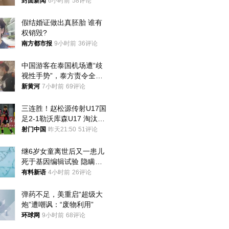
帖吐槽后酒店退还一半的
封面新闻
6小时前
58评论
钱，当地市监局回应
假结婚证做出真胚胎 谁有
权销毁?
南方都市报
9小时前
36评论
中国游客在泰国机场遭“歧
视性手势”，泰方责令全面
调查，对责任人采取最严厉
新黄河
7小时前
69评论
处分
三连胜！赵松源传射U17国
足2-1勒沃库森U17 淘汰赛
将战河床
射门中国
昨天21:50
51评论
继6岁女童离世后又一患儿
死于基因编辑试验 隐瞒一
年才对外披露
有料新语
4小时前
26评论
弹药不足，美重启“超级大
炮”遭嘲讽：“废物利用”
环球网
9小时前
68评论