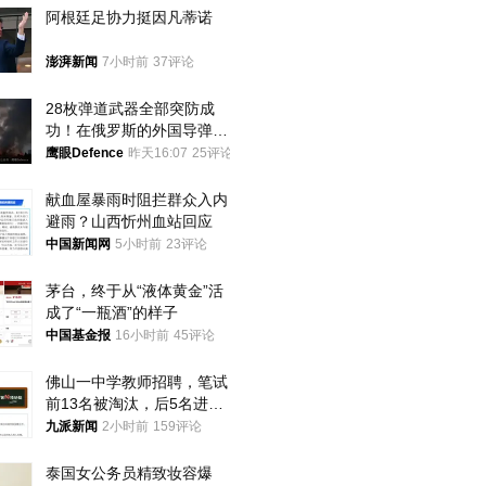
阿根廷足协力挺因凡蒂诺
澎湃新闻
7小时前
37评论
28枚弹道武器全部突防成
功！在俄罗斯的外国导弹发
射车都是合法打击目标
鹰眼Defence
昨天16:07
25评论
献血屋暴雨时阻拦群众入内
避雨？山西忻州血站回应
中国新闻网
5小时前
23评论
茅台，终于从“液体黄金”活
成了“一瓶酒”的样子
中国基金报
16小时前
45评论
佛山一中学教师招聘，笔试
前13名被淘汰，后5名进体
检，被疑萝卜岗，官方通
九派新闻
2小时前
159评论
报：已叫停
泰国女公务员精致妆容爆