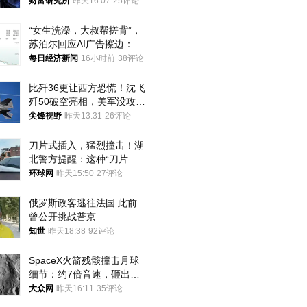
财富研究所
昨天16:07
25评论
“女生洗澡，大叔帮搓背”，
苏泊尔回应AI广告擦边：视
频全下架，已强化内容管理
每日经济新闻
16小时前
38评论
与审核
比歼36更让西方恐慌！沈飞
歼50破空亮相，美军没攻克
的技术被拿下
尖锋视野
昨天13:31
26评论
刀片式插入，猛烈撞击！湖
北警方提醒：这种“刀片超
车”，太危险了
环球网
昨天15:50
27评论
俄罗斯政客逃往法国 此前
曾公开挑战普京
知世
昨天18:38
92评论
SpaceX火箭残骸撞击月球
细节：约7倍音速，砸出直
径约30米撞击坑
大众网
昨天16:11
35评论