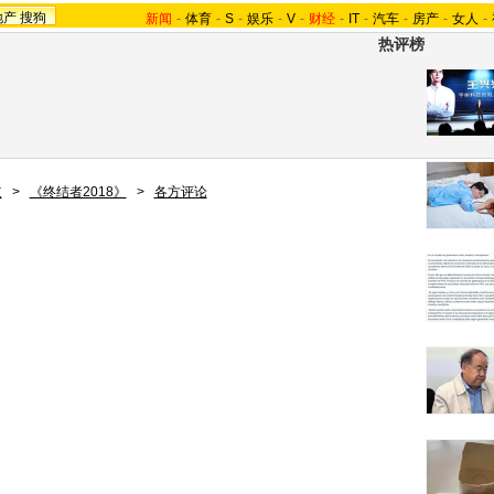
地产
搜狗
新闻
-
体育
-
S
-
娱乐
-
V
-
财经
-
IT
-
汽车
-
房产
-
女人
-
热评榜
道
>
《终结者2018》
>
各方评论