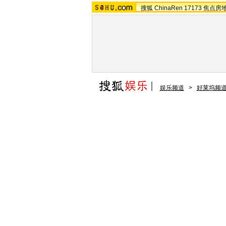
搜狐
ChinaRen
17173
焦点房
娱乐频道
>
好莱坞频