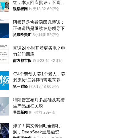
红，本人回应批评：不喜欢
就别看
观察者网
昨天18:32
62评论
阿根廷足协致函因凡蒂诺：
正确道路是继续在您领导下
足坛欧美汇
8小时前
52评论
空调24小时开着更省电？电
力部门回应
南方都市报
昨天23:45
42评论
每4个劳动力养1个老人，养
老床位“三连降”|晋观医养
第一财经
昨天19:48
60评论
特朗普宣布对多晶硅及其衍
生产品加征关税
界面新闻
9小时前
23评论
炸了！梁文锋回吐全部利
润，DeepSeek重启融资