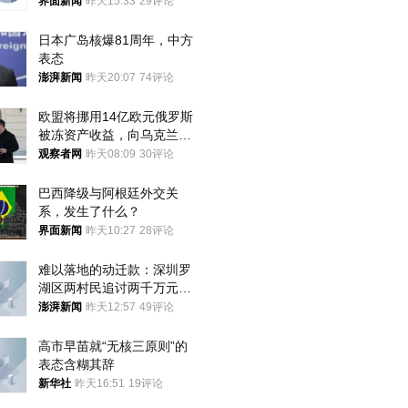
界面新闻
昨天15:33
29评论
日本广岛核爆81周年，中方
表态
澎湃新闻
昨天20:07
74评论
欧盟将挪用14亿欧元俄罗斯
被冻资产收益，向乌克兰提
供援助
观察者网
昨天08:09
30评论
巴西降级与阿根廷外交关
系，发生了什么？
界面新闻
昨天10:27
28评论
难以落地的动迁款：深圳罗
湖区两村民追讨两千万元动
迁款八年未果
澎湃新闻
昨天12:57
49评论
高市早苗就“无核三原则”的
表态含糊其辞
新华社
昨天16:51
19评论