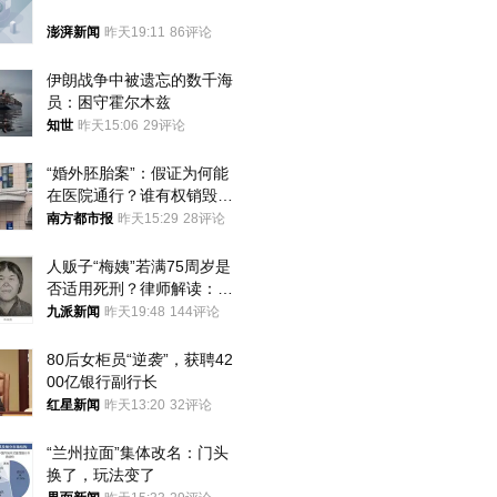
澎湃新闻
昨天19:11
86评论
伊朗战争中被遗忘的数千海
员：困守霍尔木兹
知世
昨天15:06
29评论
“婚外胚胎案”：假证为何能
在医院通行？谁有权销毁胚
胎？
南方都市报
昨天15:29
28评论
人贩子“梅姨”若满75周岁是
否适用死刑？律师解读：很
大概率不会被判处死刑
九派新闻
昨天19:48
144评论
80后女柜员“逆袭”，获聘42
00亿银行副行长
红星新闻
昨天13:20
32评论
“兰州拉面”集体改名：门头
换了，玩法变了