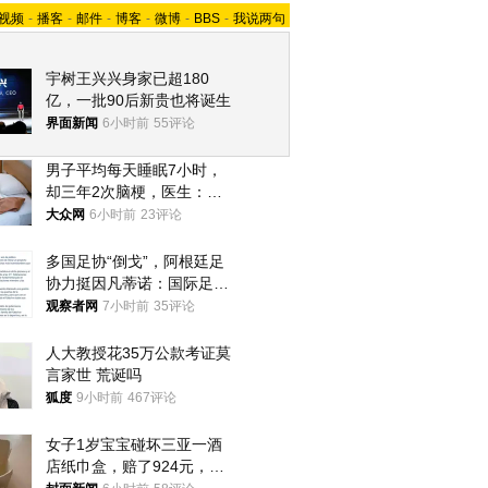
视频
-
播客
-
邮件
-
博客
-
微博
-
BBS
-
我说两句
宇树王兴兴身家已超180
亿，一批90后新贵也将诞生
界面新闻
6小时前
55评论
男子平均每天睡眠7小时，
却三年2次脑梗，医生：这
样睡觉更伤身
大众网
6小时前
23评论
多国足协“倒戈”，阿根廷足
协力挺因凡蒂诺：国际足联
今后应继续在其领导下前行
观察者网
7小时前
35评论
人大教授花35万公款考证莫
言家世 荒诞吗
狐度
9小时前
467评论
女子1岁宝宝碰坏三亚一酒
店纸巾盒，赔了924元，发