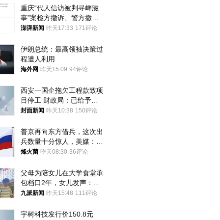
重庆“代人信访被判寻衅滋
事”案检方撤诉、警方撤
案，两被告人获国赔
澎湃新闻
昨天17:33
171评论
伊朗总统：最高领袖决策过
程遭人利用
海外网
昨天15:09
94评论
西安一国企拖欠工程款致项
目停工 财政局：已给予处
分，正督促整改
封面新闻
昨天10:38
150评论
普京再向东方借兵，这次出
兵数量十分惊人，美媒：俄
朝要动真格？
烽火菌
昨天08:30
36评论
父母为陪女儿在大学食堂承
包档口2年，女儿发声：初
衷是为了陪伴，毕业后将不
九派新闻
昨天15:48
111评论
再营业
宇树科技发行价150.8元