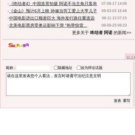
·
《终结者4》中国造景拍摄 阿诺不当主角只客串
07-08-17 14:06
·
《金山》预计6月上映 孙俪当劳工爱上大亨儿子
09-03-03 16:48
·
中国电影进出口顺差巨大 海外发行路任重道远
08-11-13 07:15
·
北美电影票房受奥运影响下滑 “热带惊雷...
08-08-25 08:23
更多关于
终结者 阿诺
的新闻>>
以上
昵称：
隐藏地址
设为辩论话题