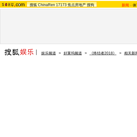
搜狐
ChinaRen
17173
焦点房地产
搜狗
新闻
-
体
娱乐频道
>
好莱坞频道
>
《终结者2018》
>
相关新