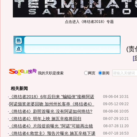
点击进入《终结者2018》专题
(
[
我的天职是搜索
网页
新闻
相关新闻
·
《终结者2018》6年后归来 "蝙蝠侠"接棒阿诺
09-06-04 10:31
·
阿诺颁奖老婆回吻 加州州长客串《终结者4》
09-05-12 09:22
·
《终结者4》剧照首曝光 没有阿诺如何终结?
08-08-06 10:05
·
《终结者4》明年上映 施瓦辛格将回归
08-07-29 10:21
·
《终结者4》片段提前曝光 "阿诺"可能再出镜
08-07-28 11:20
·
《终结者4:救世主》预告片曝光 施瓦辛格下课
08-07-18 16:53