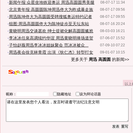
·
新闻午报:众星坐地铁迎奥运 周迅高圆圆秀美腿
08-07-17 11:34
·
北京青年报:高圆圆陈坤周迅佟大为昨成暴走族
08-07-17 09:56
·
周迅陈坤佟大为高圆圆受聘搜狐奥运特约记者
08-07-17 09:55
·
组图:周迅高圆圆佟大为陈坤徒步至天坛东站
08-07-16 20:24
·
黄晓明周迅交谈甚欢 绅士提裙化解高圆圆尴尬
08-03-03 16:21
·
李冰冰任泉高调续约华谊 周迅黄晓明捧场道贺
07-06-07 15:52
·
子怡赵薇周迅李冰冰姐妹聚会 范冰冰被众...
07-09-10 07:22
·
周迅夜会徐克林青霞 出演《狄仁杰》转型打女
09-01-07 10:15
更多关于
周迅 高圆圆
的新闻>>
以上
昵称：
隐藏地址
设为辩论话题