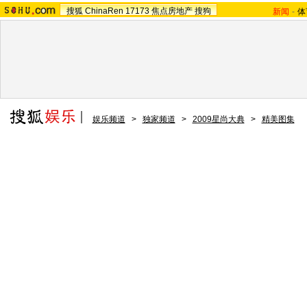
搜狐
ChinaRen
17173
焦点房地产
搜狗
新闻
-
体
娱乐频道
>
独家频道
>
2009星尚大典
>
精美图集