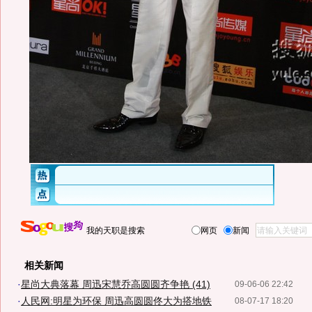
我的天职是搜索
网页
新闻
相关新闻
·
星尚大典落幕 周迅宋慧乔高圆圆齐争艳 (41)
09-06-06 22:42
·
人民网:明星为环保 周迅高圆圆佟大为搭地铁
08-07-17 18:20