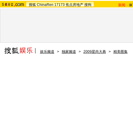
搜狐
ChinaRen
17173
焦点房地产
搜狗
新闻
-
体
娱乐频道
>
独家频道
>
2009星尚大典
>
精美图集