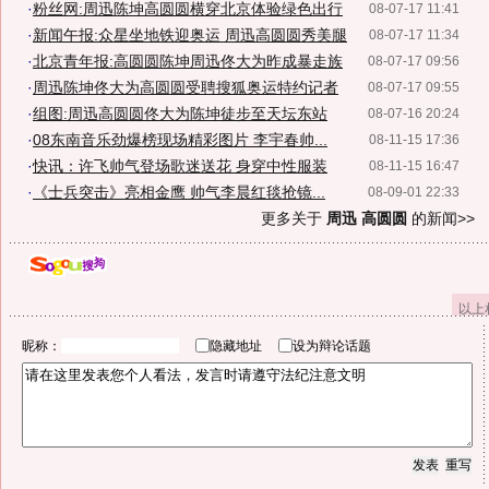
·
粉丝网:周迅陈坤高圆圆横穿北京体验绿色出行
08-07-17 11:41
·
新闻午报:众星坐地铁迎奥运 周迅高圆圆秀美腿
08-07-17 11:34
·
北京青年报:高圆圆陈坤周迅佟大为昨成暴走族
08-07-17 09:56
·
周迅陈坤佟大为高圆圆受聘搜狐奥运特约记者
08-07-17 09:55
·
组图:周迅高圆圆佟大为陈坤徒步至天坛东站
08-07-16 20:24
·
08东南音乐劲爆榜现场精彩图片 李宇春帅...
08-11-15 17:36
·
快讯：许飞帅气登场歌迷送花 身穿中性服装
08-11-15 16:47
·
《士兵突击》亮相金鹰 帅气李晨红毯抢镜...
08-09-01 22:33
更多关于
周迅 高圆圆
的新闻>>
以上
昵称：
隐藏地址
设为辩论话题