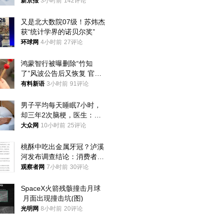
犯罪行为
新京报
3小时前
142评论
又是北大数院07级！苏炜杰
获“统计学界的诺贝尔奖”
环球网
4小时前
27评论
鸿蒙智行被曝删除“竹知
了”风波公告后又恢复 官媒
曾力挺：劝华为要大度的，
有料新语
3小时前
91评论
你们适不适合？
男子平均每天睡眠7小时，
却三年2次脑梗，医生：这
样睡觉更伤身
大众网
10小时前
25评论
桃酥中吃出金属牙冠？泸溪
河发布调查结论：消费者已
澄清，所发视频情况不属实
观察者网
7小时前
30评论
SpaceX火箭残骸撞击月球
 月面出现撞击坑(图)
光明网
8小时前
20评论