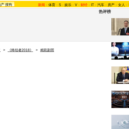
地产
搜狗
新闻
-
体育
-
S
-
娱乐
-
V
-
财经
-
IT
-
汽车
-
房产
-
女人
-
热评榜
道
>
《终结者2018》
>
精彩剧照