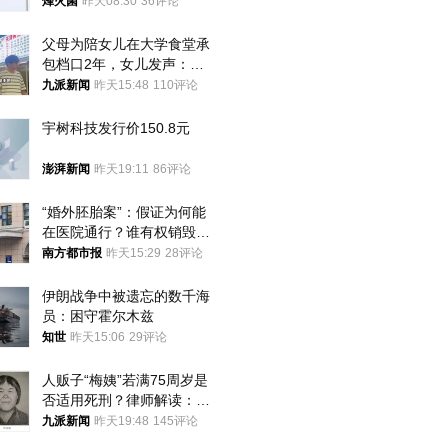
朝要动真格？
烽火菌
昨天08:30
36评论
父母为陪女儿在大学食堂承
包档口2年，女儿发声：初
衷是为了陪伴，毕业后将不
九派新闻
昨天15:48
110评论
再营业
宇树科技发行价150.8元
澎湃新闻
昨天19:11
86评论
“婚外胚胎案”：假证为何能
在医院通行？谁有权销毁胚
胎？
南方都市报
昨天15:29
28评论
伊朗战争中被遗忘的数千海
员：困守霍尔木兹
知世
昨天15:06
29评论
人贩子“梅姨”若满75周岁是
否适用死刑？律师解读：很
大概率不会被判处死刑
九派新闻
昨天19:48
145评论