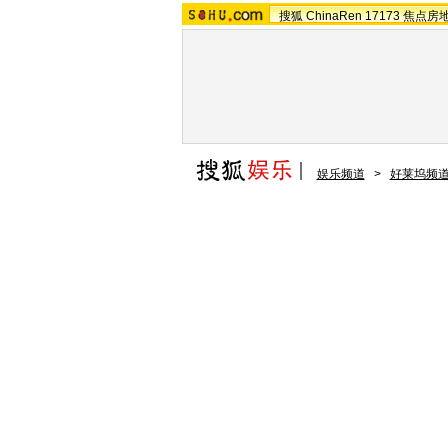
搜狐
ChinaRen
17173
焦点房
娱乐频道
>
好莱坞频