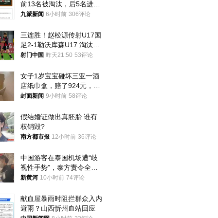
前13名被淘汰，后5名进体
检，被疑萝卜岗，官方通
九派新闻
6小时前
306评论
报：已叫停
三连胜！赵松源传射U17国
足2-1勒沃库森U17 淘汰赛
将战河床
射门中国
昨天21:50
53评论
女子1岁宝宝碰坏三亚一酒
店纸巾盒，赔了924元，发
帖吐槽后酒店退还一半的
封面新闻
9小时前
58评论
钱，当地市监局回应
假结婚证做出真胚胎 谁有
权销毁?
南方都市报
12小时前
36评论
中国游客在泰国机场遭“歧
视性手势”，泰方责令全面
调查，对责任人采取最严厉
新黄河
10小时前
74评论
处分
献血屋暴雨时阻拦群众入内
避雨？山西忻州血站回应