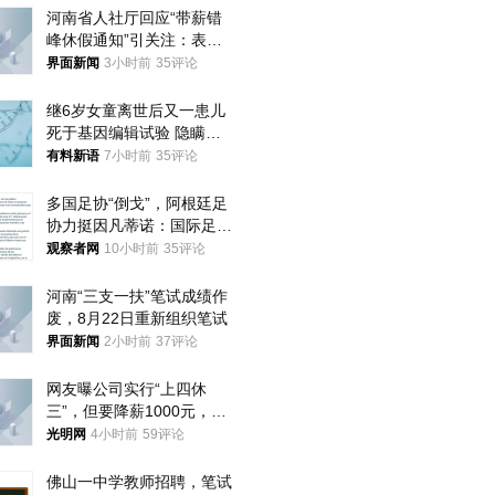
河南省人社厅回应“带薪错
峰休假通知”引关注：表述
不够准确，待修改后印发
界面新闻
3小时前
35评论
继6岁女童离世后又一患儿
死于基因编辑试验 隐瞒一
年才对外披露
有料新语
7小时前
35评论
多国足协“倒戈”，阿根廷足
协力挺因凡蒂诺：国际足联
今后应继续在其领导下前行
观察者网
10小时前
35评论
河南“三支一扶”笔试成绩作
废，8月22日重新组织笔试
界面新闻
2小时前
37评论
网友曝公司实行“上四休
三”，但要降薪1000元，不
接受只能辞职
光明网
4小时前
59评论
佛山一中学教师招聘，笔试