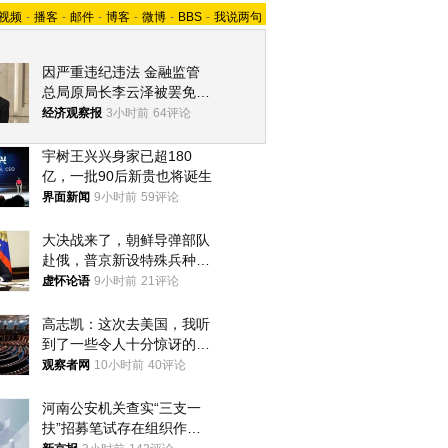
视频
-
播客
-
邮件
-
博客
-
微博
-
BBS
-
我说两句
因严重违纪违法 金融监管
总局原局长李云泽被罢免全
国人大代表
经济观察报
3小时前
64评论
宇树王兴兴身家已超180
亿，一批90后新贵也将诞生
界面新闻
9小时前
59评论
大决战来了，朝鲜导弹部队
赴俄，普京新设特殊兵种，
76岁老将扛旗
虚怀论语
9小时前
21评论
高志凯：这次去美国，我听
到了一些令人十分惊讶的消
息
观察者网
10小时前
40评论
河南公安机关查实“三支一
扶”招募笔试存在组织作弊