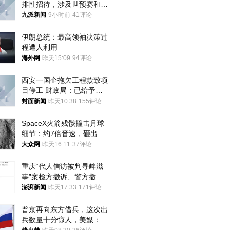
排性招待，涉及世预赛和奥
预赛，韩足协回应
九派新闻
9小时前
41评论
伊朗总统：最高领袖决策过
程遭人利用
海外网
昨天15:09
94评论
西安一国企拖欠工程款致项
目停工 财政局：已给予处
分，正督促整改
封面新闻
昨天10:38
155评论
SpaceX火箭残骸撞击月球
细节：约7倍音速，砸出直
径约30米撞击坑
大众网
昨天16:11
37评论
重庆“代人信访被判寻衅滋
事”案检方撤诉、警方撤
案，两被告人获国赔
澎湃新闻
昨天17:33
171评论
普京再向东方借兵，这次出
兵数量十分惊人，美媒：俄