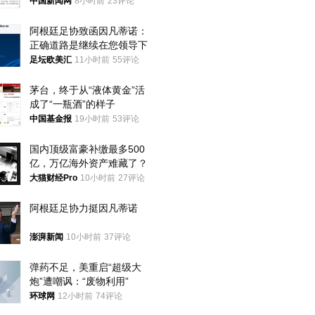
中国新闻网
8小时前
23评论
阿根廷足协致函因凡蒂诺：
正确道路是继续在您领导下
足坛欧美汇
11小时前
55评论
茅台，终于从“液体黄金”活
成了“一瓶酒”的样子
中国基金报
19小时前
53评论
国内顶级富豪补缴最多500
亿，万亿海外资产难藏了？
大猫财经Pro
10小时前
27评论
阿根廷足协力挺因凡蒂诺
澎湃新闻
10小时前
37评论
弹药不足，美重启“超级大
炮”遭嘲讽：“废物利用”
环球网
12小时前
74评论