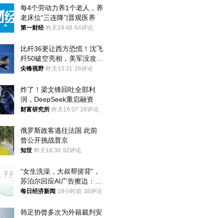
每4个劳动力养1个老人，养
老床位“三连降”|晋观医养
第一财经
昨天19:48
64评论
比歼36更让西方恐慌！沈飞
歼50破空亮相，美军没攻克
的技术被拿下
尖锋视野
昨天13:31
26评论
炸了！梁文锋回吐全部利
润，DeepSeek重启融资
财富研究所
昨天16:07
26评论
俄罗斯政客逃往法国 此前
曾公开挑战普京
知世
昨天18:38
92评论
“女生洗澡，大叔帮搓背”，
苏泊尔回应AI广告擦边：视
频全下架，已强化内容管理
每日经济新闻
19小时前
38评论
与审核
韩足协曾多次为外籍裁判安