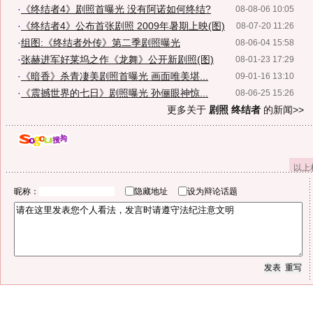
·
《终结者4》剧照首曝光 没有阿诺如何终结?
08-08-06 10:05
·
《终结者4》公布首张剧照 2009年暑期上映(图)
08-07-20 11:26
·
组图:《终结者外传》第二季剧照曝光
08-06-04 15:58
·
张赫进军好莱坞之作《龙舞》公开新剧照(图)
08-01-23 17:29
·
《暗香》杀青凄美剧照首曝光 画面唯美堪...
09-01-16 13:10
·
《震撼世界的七日》剧照曝光 孙俪眼神惊...
08-06-25 15:26
更多关于
剧照 终结者
的新闻>>
以上
昵称：
隐藏地址
设为辩论话题