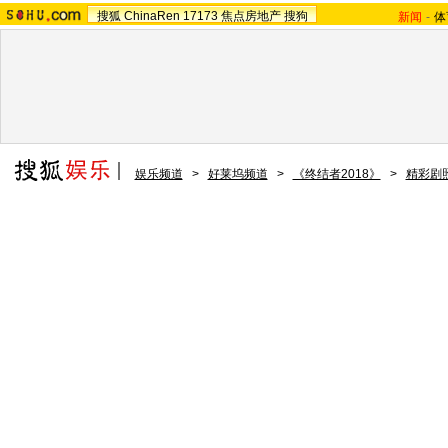
搜狐
ChinaRen
17173
焦点房地产
搜狗
新闻
-
体
娱乐频道
>
好莱坞频道
>
《终结者2018》
>
精彩剧