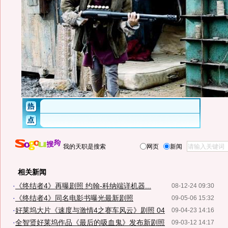
我的天职是搜索
网页
新闻
相关新闻
·
《终结者4》再曝剧照 约翰-科纳端详机器...
08-12-24 09:30
·
《终结者4》同名电影书曝光最新剧照
09-05-06 15:32
·
好莱坞大片《速度与激情4之赛车风云》剧照 04
09-04-23 14:16
·
全智贤好莱坞作品《最后的吸血鬼》发布新剧照
09-03-12 14:17