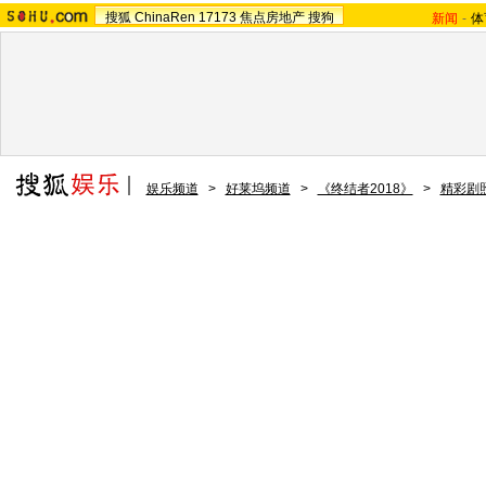
搜狐
ChinaRen
17173
焦点房地产
搜狗
新闻
-
体
娱乐频道
>
好莱坞频道
>
《终结者2018》
>
精彩剧