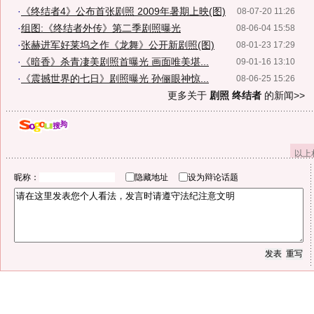
·
《终结者4》公布首张剧照 2009年暑期上映(图)
08-07-20 11:26
·
组图:《终结者外传》第二季剧照曝光
08-06-04 15:58
·
张赫进军好莱坞之作《龙舞》公开新剧照(图)
08-01-23 17:29
·
《暗香》杀青凄美剧照首曝光 画面唯美堪...
09-01-16 13:10
·
《震撼世界的七日》剧照曝光 孙俪眼神惊...
08-06-25 15:26
更多关于
剧照 终结者
的新闻>>
以上
昵称：
隐藏地址
设为辩论话题