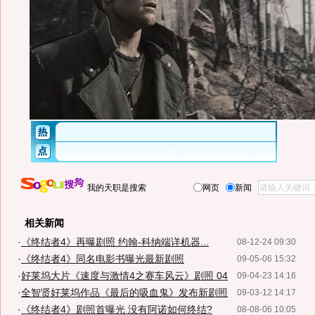
我的天职是搜索
网页
新闻
相关新闻
·
《终结者4》再曝剧照 约翰-科纳端详机器...
08-12-24 09:30
·
《终结者4》同名电影书曝光最新剧照
09-05-06 15:32
·
好莱坞大片《速度与激情4之赛车风云》剧照 04
09-04-23 14:16
·
全智贤好莱坞作品《最后的吸血鬼》发布新剧照
09-03-12 14:17
·
《终结者4》剧照首曝光 没有阿诺如何终结?
08-08-06 10:05