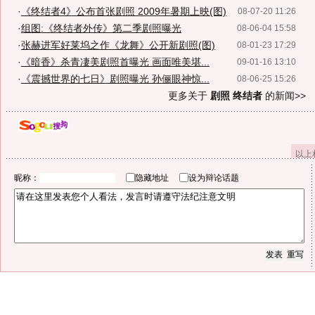
·
《终结者4》公布首张剧照 2009年暑期上映(图)
08-07-20 11:26
·
组图:《终结者外传》第二季剧照曝光
08-06-04 15:58
·
张赫进军好莱坞之作《龙舞》公开新剧照(图)
08-01-23 17:29
·
《暗香》杀青凄美剧照首曝光 画面唯美堪...
09-01-16 13:10
·
《震撼世界的七日》剧照曝光 孙俪眼神惊...
08-06-25 15:26
更多关于
剧照 终结者
的新闻>>
以上
昵称：
隐藏地址
设为辩论话题