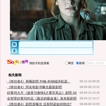
我的天职是搜索
网页
新闻
相关新闻
·
《终结者4》再曝剧照 约翰-科纳端详机器...
08-12-24 09:30
·
《终结者4》同名电影书曝光最新剧照
09-05-06 15:32
·
好莱坞大片《速度与激情4之赛车风云》剧照 04
09-04-23 14:16
·
全智贤好莱坞作品《最后的吸血鬼》发布新剧照
09-03-12 14:17
·
《终结者4》剧照首曝光 没有阿诺如何终结?
08-08-06 10:05