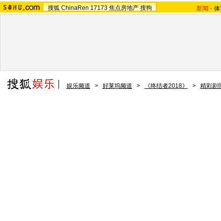
搜狐
ChinaRen
17173
焦点房地产
搜狗
新闻
-
体
娱乐频道
>
好莱坞频道
>
《终结者2018》
>
精彩剧