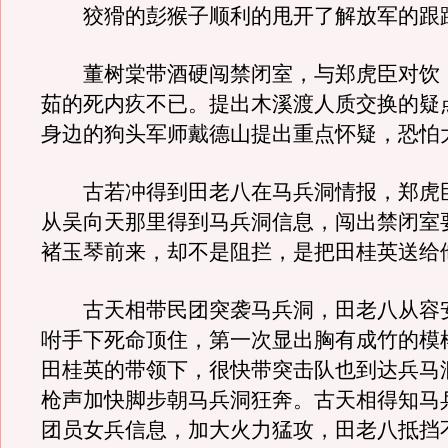
狡猾的彭猴子顺利的甩开了解放军的跟
董树棠带酒硬闯禁闭室，与郑虎臣对饮
茹的死内疚不已。提出木溪渡人质交换的疑
身边的狗头军师戴德山提出重点怀疑，恐怕
古若冲得到田老八在马兵洞情报，郑虎
从吴向天那里得到马兵洞信息，闯出禁闭室
褚玉琴前来，却不是阻拦，是把田桂英送给
古天相带民团突袭马兵洞，田老八从容
咐手下死命顶住，第一次显出胸有成竹的模
田桂英的带领下，很快带突击队也到达兵马
枪声加快脚步朝马兵洞狂奔。古天相得知马
团员女兵信息，加大火力猛攻，田老八抵挡