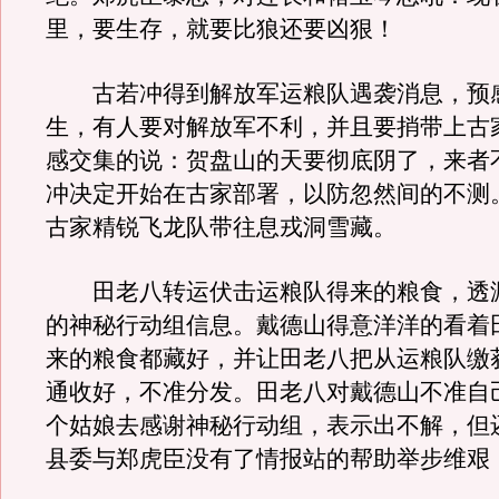
里，要生存，就要比狼还要凶狠！
古若冲得到解放军运粮队遇袭消息，预
生，有人要对解放军不利，并且要捎带上古
感交集的说：贺盘山的天要彻底阴了，来者
冲决定开始在古家部署，以防忽然间的不测
古家精锐飞龙队带往息戎洞雪藏。
田老八转运伏击运粮队得来的粮食，透
的神秘行动组信息。戴德山得意洋洋的看着
来的粮食都藏好，并让田老八把从运粮队缴
通收好，不准分发。田老八对戴德山不准自
个姑娘去感谢神秘行动组，表示出不解，但
县委与郑虎臣没有了情报站的帮助举步维艰