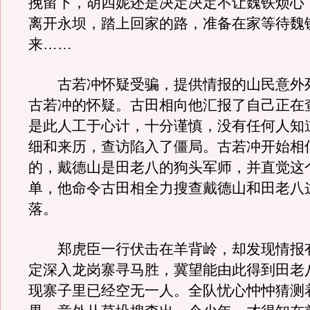
挽留下，胡四妮还是决定决定不让魏铁烦心
离开永坝，踏上回家的路，准备在家等待魏
来……
古若冲怀疑受骗，提供情报的山民意外
古若冲的怀疑。古田相向他汇报了自己正在
是此人工于心计，十分谨慎，没有任何人知
细和来历，查访陷入了僵局。古若冲开始相
的，戴德山是田老八的狗头军师，并直觉这
单，他命令古田相全力搜查戴德山和田老八
落。
郑虎臣一行伏击在羊背岭，却发现情报
定深入龙岗寨寻马胜，冀望能由此得到田老
现寨子里已经空无一人。全队忧心忡忡猜测