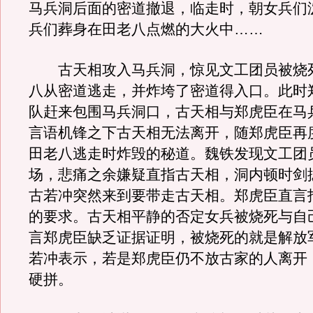
马兵洞后面的密道撤退，临走时，朝女兵们
兵们葬身在田老八点燃的大火中……
古天相攻入马兵洞，惊见文工团员被烧
八从密道逃走，并炸垮了密道得入口。此时
队赶来包围马兵洞口，古天相与郑虎臣在马
言语机锋之下古天相无法离开，随郑虎臣再
田老八逃走时炸毁的秘道。魏铁发现文工团
场，悲痛之余嫌疑直指古天相，洞内顿时剑
古若冲突然来到要带走古天相。郑虎臣直言
的要求。古天相平静的否定女兵被烧死与自
言郑虎臣缺乏证据证明，被烧死的就是解放
若冲表示，若是郑虎臣仍不放古家的人离开
硬拼。