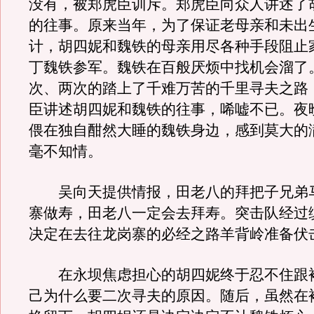
没有，被郑虎臣训斥。郑虎臣向众人讲述了
的往事。原来当年，为了保证老母亲和未出
计，胡四妮和魏铁的母亲用尽各种手段阻止
丁魏铁参军。魏铁在百般厌烦中找机会溜了
次、两次的踏上了千难万苦的千里寻夫之路
臣讲述胡四妮和魏铁的往事，唏嘘不已。夜
偎在独自酣然大睡的魏铁身边，感到莫大的
毫不知情。
吴向天提供情报，田老八的拜把子兄弟
寨做寿，田老八一定会去拜寿。突击队经过
决定在去往龙岗寨的必经之路羊背岭准备伏
在永坝焦虑担心的胡四妮终于忍不住跟
己为什么要二次寻夫的原因。随后，虽然在