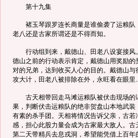
第十九集
褚玉琴跟罗连长商量是谁偷袭了运粮队
老八还是古家所谓还是不得而知。
行动组到来，戴德山、田老八设宴接风
德山之前的行动表示肯定，戴德山用奖励的
对的兄弟，达到收买人心的目的。戴德山与
攻大计，田老八被排除在外，永旺看在眼里
古天相带回走马滩运粮队被伏击现场的
果，判断伏击运粮队的绝非贺盘山本地武装
有素的杀手团。天相将情况告诉父亲，古若
感，担心此股力量会成为古家最大敌人。古
第二天带精兵去息戎洞，希望能凭借上百年