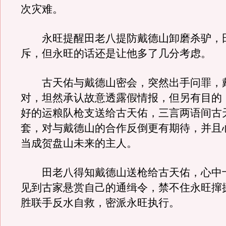
次灾难。
永旺提醒田老八提防戴德山卸磨杀驴，
斥，但永旺的话还是让他多了几分考虑。
古天佑与戴德山密会，突然出手问罪，
对，坦然承认故意透露假情报，但另有目的
好的运粮队枪支送给古天佑，三言两语间古
套，对与戴德山的合作反倒更有期待，并且
当成贺盘山未来的主人。
田老八得知戴德山送枪给古天佑，心中
见到古家悬赏自己的通缉令，禁不住永旺撺
胜联手反水自救，密派永旺执行。