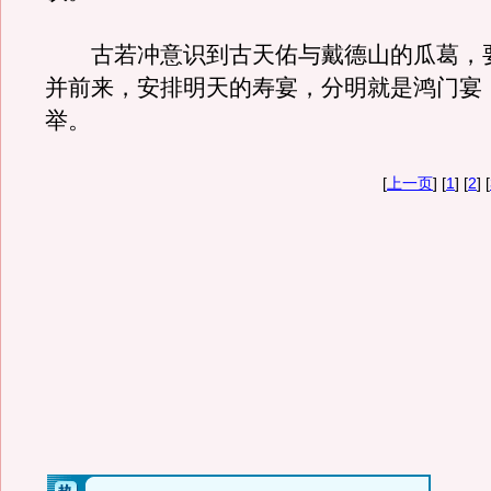
古若冲意识到古天佑与戴德山的瓜葛，
并前来，安排明天的寿宴，分明就是鸿门宴
举。
[
上一页
] [
1
] [
2
] [