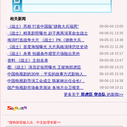
相关新闻
·
《战士》亮相 打造中国版"拯救大兵瑞恩"
09-06-04 13:05
·
《战士》精美剧照曝光 赵子惠再演革命女战士
09-06-01 13:35
·
海润打造战争大片 《战士》PK《拯救大兵...
09-05-31 14:38
·
《战士》首度海报曝光 大片风格演绎悲壮史诗
09-05-21 11:26
·
《战士》杀青 拍摄条件艰苦片场险出意外
09-05-18 15:17
·
资料:《战士》主创名单
09-05-06 13:47
·
图:《战士》演员定妆照曝光 王挺饰郑虎臣
09-05-06 13:23
·
中国电视剧的30年：平实的故事方式影响人...
08-10-05 15:19
·
中国电视剧导演工会成立 陈家林出任会长(...
08-06-13 14:38
·
国产电视剧市场春意渐浓 各地方台卫视竞...
09-02-09 10:11
更多关于
郑虎臣 突击队
的新闻>>
*搜狗拼音输入法，中文处理专家>>