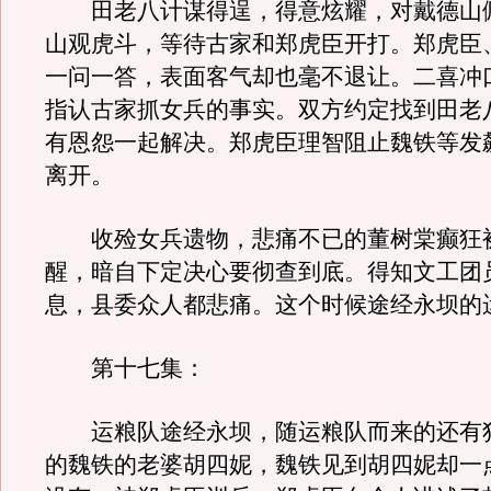
田老八计谋得逞，得意炫耀，对戴德山
山观虎斗，等待古家和郑虎臣开打。郑虎臣
一问一答，表面客气却也毫不退让。二喜冲
指认古家抓女兵的事实。双方约定找到田老
有恩怨一起解决。郑虎臣理智阻止魏铁等发
离开。
收殓女兵遗物，悲痛不已的董树棠癫狂
醒，暗自下定决心要彻查到底。得知文工团
息，县委众人都悲痛。这个时候途经永坝的
第十七集：
运粮队途经永坝，随运粮队而来的还有
的魏铁的老婆胡四妮，魏铁见到胡四妮却一