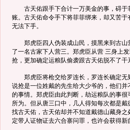
古天佑跟手下合计一万美金的事，碍于
账。古天佑命令手下将菲菲绑来，却又苦于
无法下手。
郑虎臣四人伪装成山民，摸黑来到古山
了一名古家下人营三。郑虎臣从营 三身上
抢，更加确定运粮队偷袭跟古天佑脱不了干
郑虎臣将枪交给罗连长，罗连长确定无
说抢是一位姓戴的先生给大少爷的，他们并
的事情。郑虎臣由此判断，劫运粮队的事很
所为。但从唐三口中，几人得知每次都是戴
找古天佑，古天佑却并不知道戴德山藏身之
定带人证物证去六合寨问罪，也许会获得新