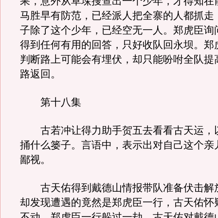
果，意外从草垛搜查出一个少年，才得知在
马胜早有防范，已经派人把全寨的人都抓走
子除了这个少年，已经空无一人。郑虎臣询
得到任何有用的回答，只好收队回永坝。郑
判断路上可能会有埋伏，却只能吩咐全队提
路返回。
第十八集
古若冲让得力助手贺五去看看古天运，
捅什么篓子。言语中，表示出对自己这个亲
鄙视。
古天佑得到戴德山情报带队准备伏击解
却发现遭遇的竟然是郑虎臣一行，古天佑怀
不动，郑虎臣一行躲过一劫。古天佑对戴德