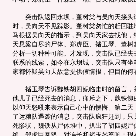
突击队返回永坝，董树棠与吴向天接头
时，吴向天不见踪影。董树棠匆忙的赶回驻
马根据吴向天的指示，到吴向天家去找他，
天悬梁自尽的尸体。郑虎臣、褚玉琴、董树
分析一切种种可能。才发现，突击队已经失
联系的线索，如今在永坝城，突击队只有坐
家都怀疑吴向天故意提供假情报，但目的何
褚玉琴告诉魏铁胡四妮临走时的留言，
他儿子已经死去的消息，痛斥之下，魏铁愧
以仰天怒吼来表示自己心中的懊悔。第二天
了运粮队遇袭的消息，突击队疯狂赶到，只
死惨状，魏铁从尸体堆中，扒出了胡四妮尸
绝。郑虎臣暴怒，对连长和褚玉琴怒吼：现