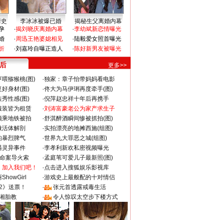
情史
李冰冰被爆已婚
揭秘生父离婚内幕
孕
·
揭刘晓庆离婚内幕
·
李幼斌新恋情曝光
婚
·
周迅王艳婆媳相见
·
陆毅爱女照首曝光
折
·
刘嘉玲自曝正造人
·
陈好新男友被曝光
 后
更多>>
喂猕猴桃(图)
·
独家：章子怡带妈妈看电影
好身材(图)
·
佟大为马伊琍再度牵手(图)
秀性感(图)
·
倪萍赵忠祥十年后再携手
服装皆为租赁
·
刘涛富豪老公为家产求生子
颜乘地铁被拍
·
舒淇醉酒瞬间惨被抓拍(图)
做活体解剖
·
实拍漂亮的地摊西施(组图)
的暴烈脾气
·
世界九大罪恶之城(组图)
遇灵异事件
·
李孝利新欢私密视频曝光
成命案导火索
·
孟庭苇可爱儿子最新照(图)
：加入我们吧！
·
点击进入搜狐娱乐影视库
howGirl
·
游戏史上最般配的十对情侣
2》送票！
·
张元首透露戒毒生活
湘胎教
·
令人惊叹太空步下楼方式