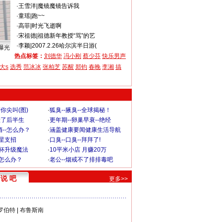
·
王雪洋
|
魔镜魔镜告诉我
·
童瑶
|
跑~~
·
高菲
|
时光飞逝啊
·
宋祖德
|
祖德新年教授“骂”的艺
·
李颖
|
2007.2.26哈尔滨半日游(
曝光
热点标签：
刘德华
冯小刚
蔡少芬
快乐男声
大s
选秀
范冰冰
张柏芝
苏醒
郑钧
春晚
李湘
搞
你尖叫(图)
·
狐臭--腋臭--全球揭秘！
毁了后半生
·
更年期--卵巢早衰--绝经
--怎么办？
·
涵盖健康要闻健康生活导航
明星支招
·
口臭--口臭--拜拜了!
罩杯升级魔法
·
10平米小店 月赚20万
-怎么办？
·
老公--烟戒不了排排毒吧
说 吧
更多>>
罗伯特
|
布鲁斯南