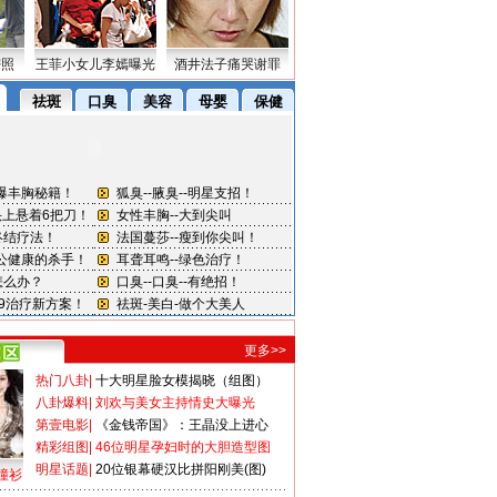
密照
王菲小女儿李嫣曝光
酒井法子痛哭谢罪
更多>>
热门八卦
|
十大明星脸女模揭晓（组图）
八卦爆料
|
刘欢与美女主持情史大曝光
第壹电影
|
《金钱帝国》：王晶没上进心
精彩组图
|
46位明星孕妇时的大胆造型图
明星话题
|
20位银幕硬汉比拼阳刚美(图)
撞衫