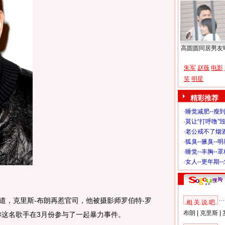
高圆圆同居男友
朱军
赵薇
电影
笑
明星
精彩推荐
·
睡觉减肥--瘦到
·
莫让“打呼噜”
·
老公戒不了烟酒
·
狐臭--腋臭--
·
睡觉--丰胸--
·
女人--更年期-
站报道，克里斯-布朗再惹官司，他被摄影师罗伯特-罗
相 关 说 吧
布朗
|
克里斯
|
后者声称这名歌手在3月份参与了一起暴力事件。