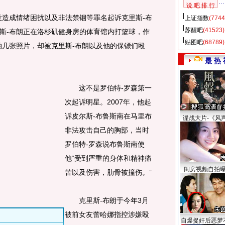
说 吧 排 行
造成情绪困扰以及非法禁锢等罪名起诉克里斯-布
上证指数
(7744
苏醒吧
(41523)
斯-布朗正在洛杉矶健身房的体育馆内打篮球，作
贴图吧
(68789)
拍几张照片，却被克里斯-布朗以及他的保镖们殴
最 热 
这不是罗伯特-罗森第一
次起诉明星。2007年，他起
诉皮尔斯-布鲁斯南在马里布
谍战大片-《风
非法攻击自己的胸部，当时
罗伯特-罗森说布鲁斯南使
他“受到严重的身体和精神痛
闺房视频自拍
苦以及伤害，肋骨被撞伤。”
克里斯-布朗于今年3月
被前女友蕾哈娜指控涉嫌殴
自爆捉奸后恶梦