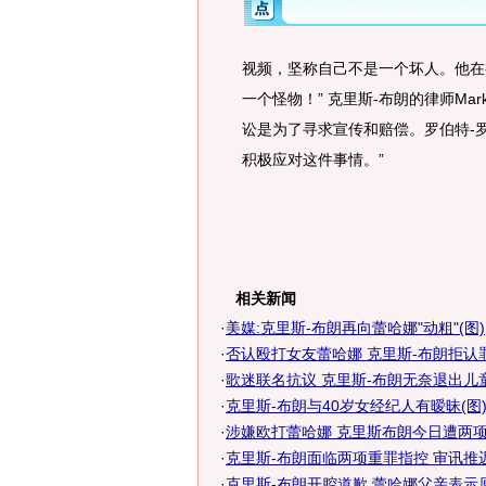
视频，坚称自己不是一个坏人。他在
一个怪物！” 克里斯-布朗的律师Mar
讼是为了寻求宣传和赔偿。罗伯特-
积极应对这件事情。”
相关新闻
·
美媒:克里斯-布朗再向蕾哈娜"动粗"(图)
·
否认殴打女友蕾哈娜 克里斯-布朗拒认
·
歌迷联名抗议 克里斯-布朗无奈退出儿
·
克里斯-布朗与40岁女经纪人有暧昧(图
·
涉嫌欧打蕾哈娜 克里斯布朗今日遭两项重
·
克里斯-布朗面临两项重罪指控 审讯推
·
克里斯-布朗开腔道歉 蕾哈娜父亲表示原