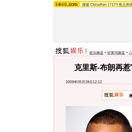
搜狐
ChinaRen
17173
焦点房
娱乐频道
>
好莱坞频道
>
克里斯-布朗再惹
2009年05月28日12:12