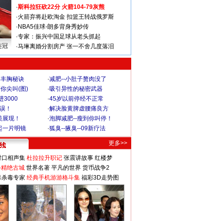
·
斯科拉狂砍22分 火箭104-79灰熊
·
火箭弃将赴欧淘金 扣篮王转战俄罗斯
·
NBA5佳球-朗多背身秀妙传
·
专家：振兴中国足球从老头抓起
连冠
·
马琳离婚分割房产 张一不舍几度落泪
爆丰胸秘诀
·
减肥--小肚子赘肉没了
你尖叫(图)
·
吸引异性的秘密武器
3000
·
45岁以前停经不正常
不误！
·
解决脸黄脾虚腰痛良方
美展现！
·
泡脚减肥--瘦到你叫停！
起一片明镜
·
狐臭--腋臭--09新疗法
更多>>
对口相声集
杜拉拉升职记
张震讲故事
红楼梦
-精绝古城
世界名著
平凡的世界
货币战争2
毒杀毒专家
经典手机游游格斗集
福彩3D走势图