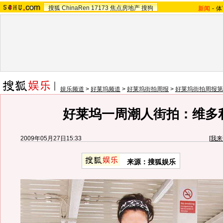
搜狐
ChinaRen
17173
焦点房地产
搜狗
新闻
-
体
娱乐频道
>
好莱坞频道
>
好莱坞街拍周报
>
好莱坞街拍周报第
好莱坞一周潮人街拍：维多
2009年05月27日15:33
[
我来
来源：
搜狐娱乐