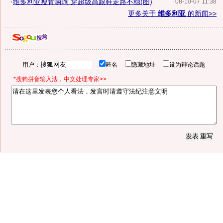
·
维多利亚瘦骨嶙峋 穿超级高跟鞋走路不稳(图)
08-10-07 11:38
更多关于
维多利亚
的新闻>>
用户：
匿名
隐藏地址
设为辩论话题
*搜狗拼音输入法，中文处理专家>>