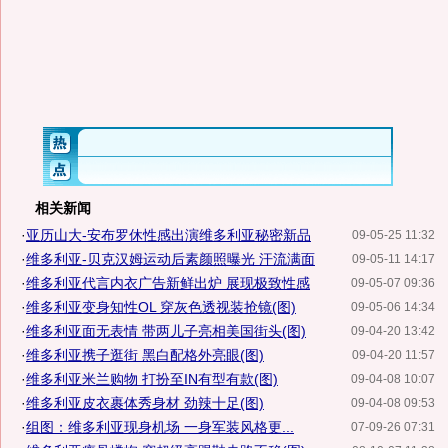
相关新闻
·
亚历山大-安布罗休性感出演维多利亚秘密新品
09-05-25 11:32
·
维多利亚-贝克汉姆运动后素颜照曝光 汗流满面
09-05-11 14:17
·
维多利亚代言内衣广告新鲜出炉 展现极致性感
09-05-07 09:36
·
维多利亚变身知性OL 穿灰色透视装抢镜(图)
09-05-06 14:34
·
维多利亚面无表情 带两儿子亮相美国街头(图)
09-04-20 13:42
·
维多利亚携子逛街 黑白配格外亮眼(图)
09-04-20 11:57
·
维多利亚米兰购物 打扮至IN有型有款(图)
09-04-08 10:07
·
维多利亚皮衣裹体秀身材 劲辣十足(图)
09-04-08 09:53
·
组图：维多利亚现身机场 一身军装风格更...
07-09-26 07:31