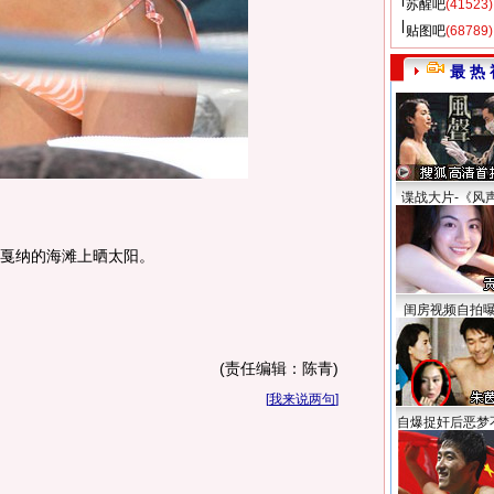
苏醒吧
(41523)
贴图吧
(68789)
最 热 
谍战大片-《风
戛纳的海滩上晒太阳。
闺房视频自拍
(责任编辑：陈青)
[
我来说两句
]
自爆捉奸后恶梦