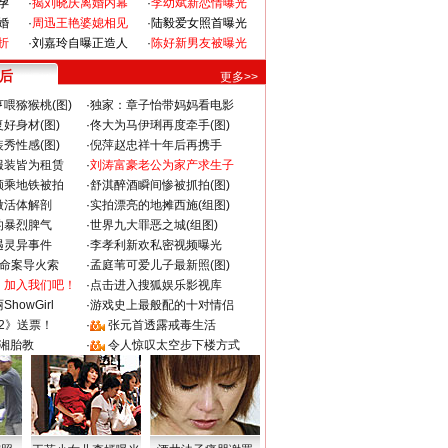
孕
·
揭刘晓庆离婚内幕
·
李幼斌新恋情曝光
婚
·
周迅王艳婆媳相见
·
陆毅爱女照首曝光
折
·
刘嘉玲自曝正造人
·
陈好新男友被曝光
 后
更多>>
喂猕猴桃(图)
·
独家：章子怡带妈妈看电影
好身材(图)
·
佟大为马伊琍再度牵手(图)
秀性感(图)
·
倪萍赵忠祥十年后再携手
服装皆为租赁
·
刘涛富豪老公为家产求生子
颜乘地铁被拍
·
舒淇醉酒瞬间惨被抓拍(图)
做活体解剖
·
实拍漂亮的地摊西施(组图)
的暴烈脾气
·
世界九大罪恶之城(组图)
遇灵异事件
·
李孝利新欢私密视频曝光
成命案导火索
·
孟庭苇可爱儿子最新照(图)
：加入我们吧！
·
点击进入搜狐娱乐影视库
howGirl
·
游戏史上最般配的十对情侣
2》送票！
·
张元首透露戒毒生活
湘胎教
·
令人惊叹太空步下楼方式