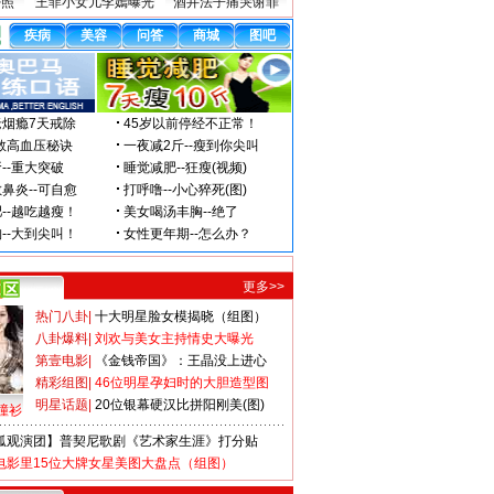
密照
王菲小女儿李嫣曝光
酒井法子痛哭谢罪
更多>>
热门八卦
|
十大明星脸女模揭晓（组图）
八卦爆料
|
刘欢与美女主持情史大曝光
第壹电影
|
《金钱帝国》：王晶没上进心
精彩组图
|
46位明星孕妇时的大胆造型图
明星话题
|
20位银幕硬汉比拼阳刚美(图)
撞衫
狐观演团】普契尼歌剧《艺术家生涯》打分贴
电影里15位大牌女星美图大盘点（组图）