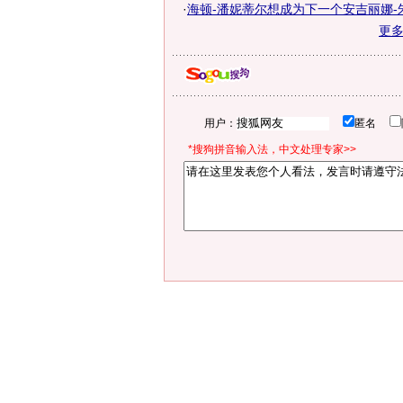
·
海顿-潘妮蒂尔想成为下一个安吉丽娜-
更
用户：
匿名
*搜狗拼音输入法，中文处理专家>>