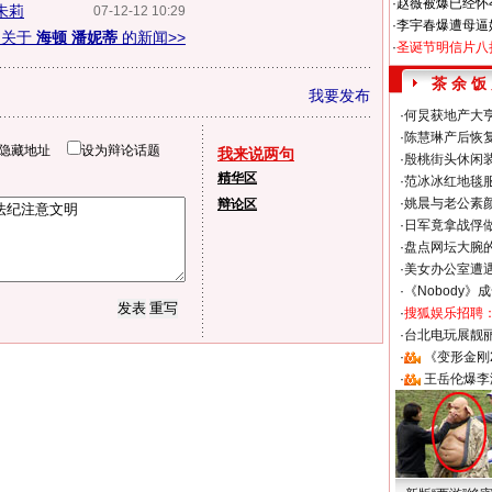
·
赵薇被爆已经怀
朱莉
07-12-12 10:29
·
李宇春爆遭母逼
多关于
海顿 潘妮蒂
的新闻>>
·
圣诞节明信片八
茶 余 饭
我要发布
·
何炅获地产大亨
·
陈慧琳产后恢复
隐藏地址
设为辩论话题
我来说两句
·
殷桃街头休闲装
精华区
·
范冰冰红地毯
·
姚晨与老公素
辩论区
·
日军竟拿战俘
·
盘点网坛大腕
·
美女办公室遭
·
《Nobody》
·
搜狐娱乐招聘
·
台北电玩展靓丽S
·
《变形金刚
·
王岳伦爆李