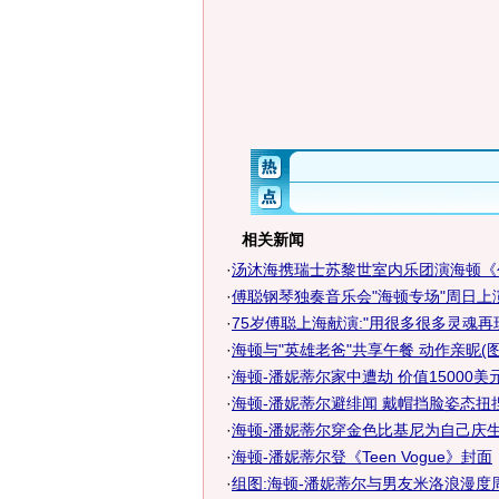
相关新闻
·
汤沐海携瑞士苏黎世室内乐团演海顿《
·
傅聪钢琴独奏音乐会"海顿专场"周日上
·
75岁傅聪上海献演:"用很多很多灵魂再
·
海顿与"英雄老爸"共享午餐 动作亲昵(图
·
海顿-潘妮蒂尔家中遭劫 价值15000美元珠
·
海顿-潘妮蒂尔避绯闻 戴帽挡脸姿态扭捏
·
海顿-潘妮蒂尔穿金色比基尼为自己庆生
·
海顿-潘妮蒂尔登《Teen Vogue》封面
·
组图:海顿-潘妮蒂尔与男友米洛浪漫度