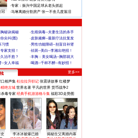
·
专家：振兴中国足球从老头抓起
连冠
·
马琳离婚分割房产 张一不舍几度落泪
丰胸秘诀揭秘
·
生殖病毒--夫妻生活的杀手
你尖叫(图)
·
皮肤顽癣--最新疗法抗复发
坏习惯
·
男性功能障碍--别盲目补肾
-专家支招！
·
祛斑--美白--李湘出绝招！
何久治不愈？
·
丰胸：美女喝汤--胸部就大
--女人幸福
·
喝酒--千杯不醉--有妙招！
更多>>
对口相声集
杜拉拉升职记
张震讲故事
红楼梦
-精绝古城
世界名著
平凡的世界
货币战争2
毒杀毒专家
经典手机游游格斗集
福彩3D走势图
情史
李冰冰被爆已婚
揭秘生父离婚内幕