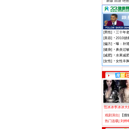
新版“西游”绝
范冰冰李冰冰大
戏剧演出
|
【搜
热门连载
|
刘烨