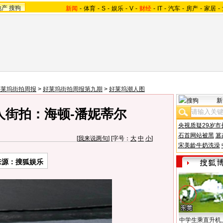
地产
搜狗
新闻
-
体育
-
S
-
娱乐
-
V
-
财经
-
IT
-
汽车
-
房产
-
家居
-
好莱坞街拍周报
>
好莱坞街拍周报第九期
>
好莱坞潮人图
新
人街拍：海顿-潘妮蒂尔
央视质疑29岁市
石首网站被黑
篡
[
我来说两句
] [字号：
大
中
小
]
宋美龄牛奶洗澡
来源：
搜狐娱乐
中学生乘直升机