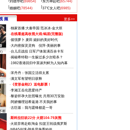
刘德华吧
(69854)
东方神起吧
(65744)
婚姻吧
(78544)
37℃女人吧
(6985)
视 频
更多>>
·
独家首播:大秦帝国
范冰冰-金大班
·
在线看超高收视大戏:
蜗居(完整版)
·
倔强萝卜
麦田
媳妇的美好时代
·
大内密探灵灵狗
倪萍-美丽的事
·
台儿庄战役 日军尸体装满百余卡车
声》
·
揭秘希特勒一生躲过多少次暗杀？
·
1982香港回归中英谈判鲜为人知内幕
·
宋丹丹：张国立活得太累
·
满文军有望明日获释
曝光
·
《变形金刚2》送电影票！
·
李湘王岳伦恩爱待产
·
黎姿怀孕大肚照曝光 月用30万安胎
·
阿娇懒理冠希返港:不关我的事
·
古巨基：我与霆锋都是一哥
不断
·
斯科拉狂砍22分 火箭104-79灰熊
·
火箭弃将赴欧淘金 扣篮王转战俄罗斯
·
NBA5佳球-朗多背身秀妙传