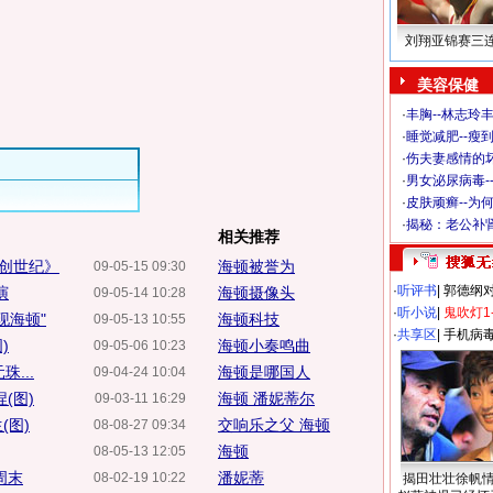
刘翔亚锦赛三
美容保健
·
丰胸--林志玲
·
睡觉减肥--瘦到
·
伤夫妻感情的
·
男女泌尿病毒-
·
皮肤顽癣--为
·
揭秘：老公补肾
相关推荐
创世纪》
海顿被誉为
09-05-15 09:30
·
听评书
|
郭德纲
演
海顿摄像头
09-05-14 10:28
·
听小说
|
鬼吹灯1
现海顿"
海顿科技
09-05-13 10:55
·
共享区
|
手机病
)
海顿小奏鸣曲
09-05-06 10:23
...
海顿是哪国人
09-04-24 10:04
(图)
海顿 潘妮蒂尔
09-03-11 16:29
(图)
交响乐之父 海顿
08-08-27 09:34
海顿
08-05-13 12:05
周末
潘妮蒂
08-02-19 10:22
揭田壮壮徐帆