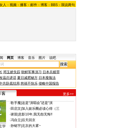
女人
-
视频
-
播客
-
邮件
-
博客
-
BBS
-
我说两句
闻
网页
博客
音乐
图片
说吧
长
邓玉娇失踪
朝鲜军事演习
日本兵赎罪
改温总讲话
夏日减肥秘方
日本瘦脸法
中共卧底结局
慈禧不快乐
侵略中国报告
更多>>
·
歌手魔
|
这是“演唱会”还是“演
·
田启文
|
加入娱乐圈必读心得（三
·
谢苗
|
息影10年,我无怨无悔!!
·
冯自立
|
后天回京
·
孙铭宇
|
北京的大雾~
上学