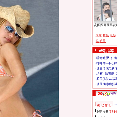
高圆圆同居男友
朱军
赵薇
电影
笑
明星
精彩推荐
·
睡觉减肥--狂瘦
·
打呼噜--小心猝
·
世界名表“1折
·
结石--结石病-
·
柔美肌肤从蒂
·
糖尿病净血排
说 吧 排 行
上证指数
(7744