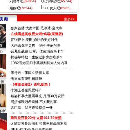
刘德华吧
(69854)
东方神起吧
(65744)
婚姻吧
(78544)
37℃女人吧
(6985)
视 频
更多>>
·
独家首播:大秦帝国
范冰冰-金大班
·
在线看超高收视大戏:
蜗居(完整版)
·
倔强萝卜
麦田
媳妇的美好时代
·
大内密探灵灵狗
倪萍-美丽的事
·
台儿庄战役 日军尸体装满百余卡车
声》
·
揭秘希特勒一生躲过多少次暗杀？
·
1982香港回归中英谈判鲜为人知内幕
·
宋丹丹：张国立活得太累
·
满文军有望明日获释
曝光
·
《变形金刚2》送电影票！
·
李湘王岳伦恩爱待产
·
黎姿怀孕大肚照曝光 月用30万安胎
·
阿娇懒理冠希返港:不关我的事
·
古巨基：我与霆锋都是一哥
不断
·
斯科拉狂砍22分 火箭104-79灰熊
·
火箭弃将赴欧淘金 扣篮王转战俄罗斯
·
NBA5佳球-朗多背身秀妙传