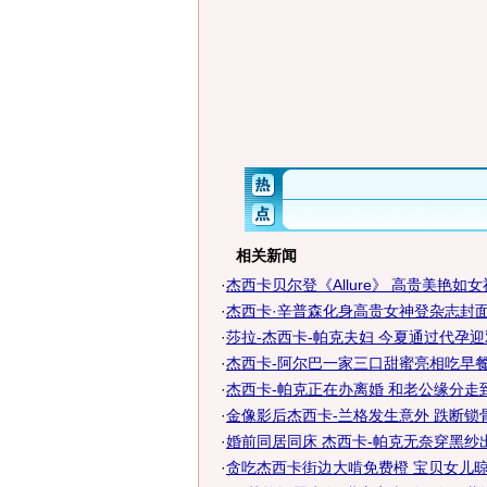
相关新闻
·
杰西卡贝尔登《Allure》 高贵美艳如女
·
杰西卡·辛普森化身高贵女神登杂志封面
·
莎拉-杰西卡-帕克夫妇 今夏通过代孕
·
杰西卡-阿尔巴一家三口甜蜜亮相吃早
·
杰西卡-帕克正在办离婚 和老公缘分走到
·
金像影后杰西卡-兰格发生意外 跌断锁骨
·
婚前同居同床 杰西卡-帕克无奈穿黑纱出
·
贪吃杰西卡街边大啃免费橙 宝贝女儿晾一