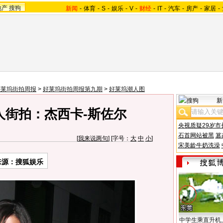
地产
搜狗
新闻
-
体育
-
S
-
娱乐
-
V
-
财经
-
IT
-
汽车
-
房产
-
家居
-
好莱坞街拍周报
>
好莱坞街拍周报第九期
>
好莱坞潮人图
新
人街拍：杰西卡-斯佐尔
央视质疑29岁市
石首网站被黑
篡
[
我来说两句
] [字号：
大
中
小
]
宋美龄牛奶洗澡
来源：
搜狐娱乐
中学生乘直升机