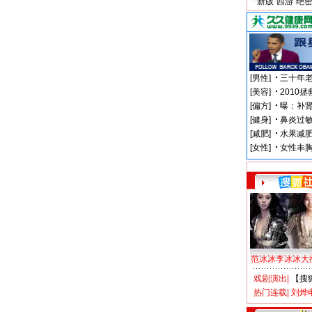
新版“西游”绝
范冰冰李冰冰大
戏剧演出
|
【搜
热门连载
|
刘烨