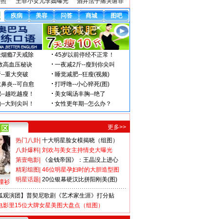
密照
王菲小女儿李嫣曝光
酒井法子痛哭谢罪
更多>>
热门八卦
|
十大明星脸女模揭晓（组图）
八卦爆料
|
刘欢与美女主持情史大曝光
第壹电影
|
《金钱帝国》：王晶没上进心
精彩组图
|
46位明星孕妇时的大胆造型图
明星话题
|
20位银幕硬汉比拼阳刚美(图)
撞衫
狐观演团】普契尼歌剧《艺术家生涯》打分贴
电影里15位大牌女星美图大盘点（组图）