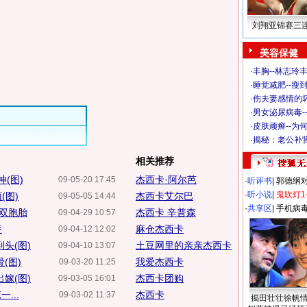
刘翔亚锦赛三
美容保健
·
丰胸--林志玲
·
睡觉减肥--瘦到
·
伤夫妻感情的
·
男女泌尿病毒-
·
皮肤顽癣--为
·
揭秘：老公补肾
相关推荐
神(图)
杰西卡·阿尔芭
09-05-20 17:45
·
听评书
|
郭德纲
·
听小说
|
鬼吹灯1
(图)
杰西卡艾尔巴
09-05-05 14:44
·
共享区
|
手机病
迎双胞胎
杰西卡 辛普森
09-04-29 10:57
餐
麻仓杰西卡
09-04-12 12:02
头(图)
土豆网里的亲亲杰西卡
09-04-10 13:07
(图)
我爱杰西卡
09-03-20 11:25
嫁(图)
杰西卡团购
09-03-05 16:01
...
杰西卡
09-03-02 11:37
揭田壮壮徐帆