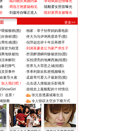
孕
·
揭刘晓庆离婚内幕
·
李幼斌新恋情曝光
婚
·
周迅王艳婆媳相见
·
陆毅爱女照首曝光
折
·
刘嘉玲自曝正造人
·
陈好新男友被曝光
 后
更多>>
喂猕猴桃(图)
·
独家：章子怡带妈妈看电影
好身材(图)
·
佟大为马伊琍再度牵手(图)
秀性感(图)
·
倪萍赵忠祥十年后再携手
服装皆为租赁
·
刘涛富豪老公为家产求生子
颜乘地铁被拍
·
舒淇醉酒瞬间惨被抓拍(图)
做活体解剖
·
实拍漂亮的地摊西施(组图)
的暴烈脾气
·
世界九大罪恶之城(组图)
遇灵异事件
·
李孝利新欢私密视频曝光
成命案导火索
·
孟庭苇可爱儿子最新照(图)
：加入我们吧！
·
点击进入搜狐娱乐影视库
howGirl
·
游戏史上最般配的十对情侣
2》送票！
·
张元首透露戒毒生活
湘胎教
·
令人惊叹太空步下楼方式