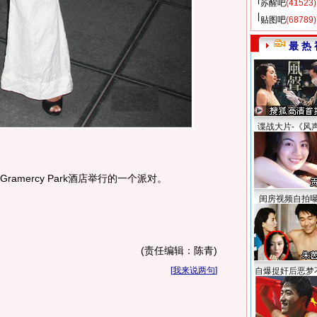
苏醒吧
(41523)
贴图吧
(68789)
最 热 
谍战大片-《风
mercy Park酒店举行的一个派对。
闺房视频自拍
(责任编辑：陈青)
[
我来说两句
]
自爆捉奸后恶梦