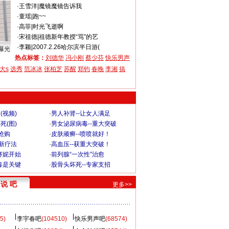
·
王雪洋
|
魔镜魔镜告诉我
·
童瑶
|
跑~~
·
高菲
|
时光飞逝啊
·
宋祖德
|
祖德新年教授“骂”的艺
·
李颖
|
2007.2.26哈尔滨半日游(
曝光
热点标签：
刘德华
冯小刚
蔡少芬
快乐男声
大s
选秀
范冰冰
张柏芝
苏醒
郑钧
春晚
李湘
搞
(视频)
·
男人补肾--让女人满足
死(图)
·
男女泌尿病毒--重大突破
”抢购
·
皮肤顽癣--喷喷就好！
-新疗法
·
高血压--获重大突破！
赛妮开始
·
前列腺“一次性”治愈
毒是关键
·
股骨头坏死--专家支招
说 吧
更多>>
5)
李宇春吧
(104510)
快乐男声吧
(68574)