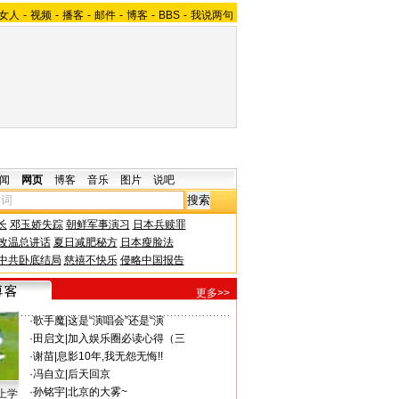
女人
-
视频
-
播客
-
邮件
-
博客
-
BBS
-
我说两句
闻
网页
博客
音乐
图片
说吧
长
邓玉娇失踪
朝鲜军事演习
日本兵赎罪
改温总讲话
夏日减肥秘方
日本瘦脸法
中共卧底结局
慈禧不快乐
侵略中国报告
更多>>
·
歌手魔
|
这是“演唱会”还是“演
·
田启文
|
加入娱乐圈必读心得（三
·
谢苗
|
息影10年,我无怨无悔!!
·
冯自立
|
后天回京
·
孙铭宇
|
北京的大雾~
上学