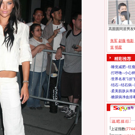
高圆圆同居男友
朱军
赵薇
电影
笑
明星
精彩推荐
·
睡觉减肥--狂瘦
·
打呼噜--小心猝
·
世界名表“1折
·
结石--结石病-
·
柔美肌肤从蒂
·
糖尿病净血排
说 吧 排 行
上证指数
(7744