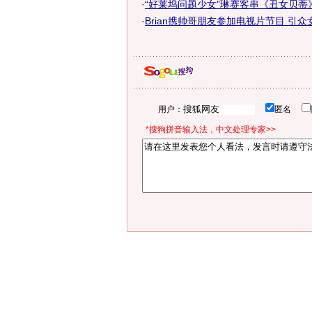
·
“好莱坞问题少女”琳赛客串《丑女贝蒂
·
Brian携帅哥朋友参加电视片节目 引
用户：
匿名
*搜狗拼音输入法，中文处理专家>>