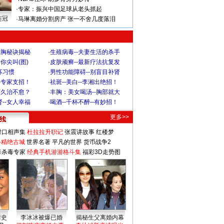
·
专家：振兴中国足球从老头抓起
连冠
·
马琳离婚分割房产 张一不舍几度落泪
丰胸秘诀揭秘
·
生殖病毒--夫妻生活的杀手
你尖叫(图)
·
皮肤顽癣--最新疗法抗复发
坏习惯
·
男性功能障碍--别盲目补肾
-专家支招！
·
祛斑--美白--李湘出绝招！
何久治不愈？
·
丰胸：美女喝汤--胸部就大
--女人幸福
·
喝酒--千杯不醉--有妙招！
更多>>
对口相声集
杜拉拉升职记
张震讲故事
红楼梦
-精绝古城
世界名著
平凡的世界
货币战争2
毒杀毒专家
经典手机游游格斗集
福彩3D走势图
情史
李冰冰被爆已婚
揭秘生父离婚内幕