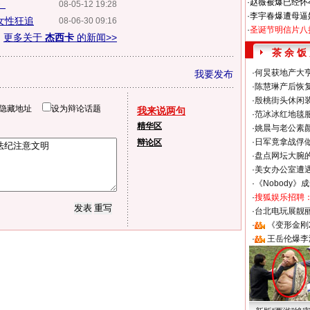
·
赵薇被爆已经怀
》
08-05-12 19:28
·
李宇春爆遭母逼
众女性狂追
08-06-30 09:16
·
圣诞节明信片八
更多关于
杰西卡
的新闻>>
茶 余 饭
·
何炅获地产大亨
我要发布
·
陈慧琳产后恢复
·
殷桃街头休闲装
隐藏地址
设为辩论话题
我来说两句
·
范冰冰红地毯
精华区
·
姚晨与老公素
·
日军竟拿战俘
辩论区
·
盘点网坛大腕
·
美女办公室遭
·
《Nobody》
·
搜狐娱乐招聘
·
台北电玩展靓丽S
·
《变形金刚
·
王岳伦爆李