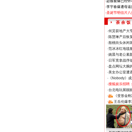
·
赵薇被爆已经怀
·
李宇春爆遭母逼
·
圣诞节明信片八
茶 余 饭
·
何炅获地产大亨
·
陈慧琳产后恢复
·
殷桃街头休闲装
·
范冰冰红地毯
·
姚晨与老公素
·
日军竟拿战俘
·
盘点网坛大腕
·
美女办公室遭
·
《Nobody》
·
搜狐娱乐招聘
·
台北电玩展靓丽S
·
《变形金刚
·
王岳伦爆李