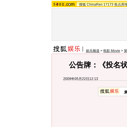
搜狐
ChinaRen
17173
焦点房
娱乐频道
>
电影 Movie
>
第
公告牌：《投名
2009年05月22日12:13