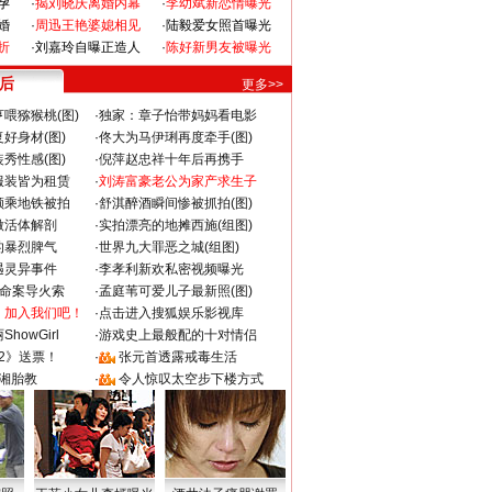
孕
·
揭刘晓庆离婚内幕
·
李幼斌新恋情曝光
婚
·
周迅王艳婆媳相见
·
陆毅爱女照首曝光
折
·
刘嘉玲自曝正造人
·
陈好新男友被曝光
 后
更多>>
喂猕猴桃(图)
·
独家：章子怡带妈妈看电影
好身材(图)
·
佟大为马伊琍再度牵手(图)
秀性感(图)
·
倪萍赵忠祥十年后再携手
服装皆为租赁
·
刘涛富豪老公为家产求生子
颜乘地铁被拍
·
舒淇醉酒瞬间惨被抓拍(图)
做活体解剖
·
实拍漂亮的地摊西施(组图)
的暴烈脾气
·
世界九大罪恶之城(组图)
遇灵异事件
·
李孝利新欢私密视频曝光
成命案导火索
·
孟庭苇可爱儿子最新照(图)
：加入我们吧！
·
点击进入搜狐娱乐影视库
howGirl
·
游戏史上最般配的十对情侣
2》送票！
·
张元首透露戒毒生活
湘胎教
·
令人惊叹太空步下楼方式