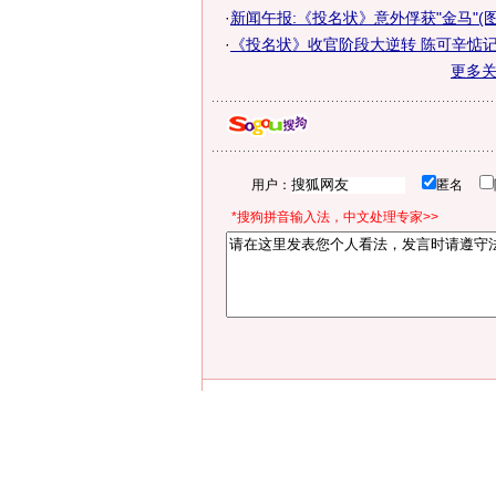
·
新闻午报:《投名状》意外俘获"金马"(图
·
《投名状》收官阶段大逆转 陈可辛惦记麻
更多
用户：
匿名
*搜狗拼音输入法，中文处理专家>>