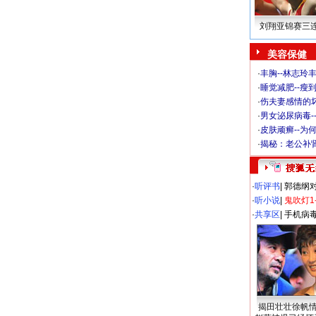
刘翔亚锦赛三
美容保健
·
丰胸--林志玲
·
睡觉减肥--瘦到
·
伤夫妻感情的
·
男女泌尿病毒-
·
皮肤顽癣--为
·
揭秘：老公补肾
·
听评书
|
郭德纲
·
听小说
|
鬼吹灯1
·
共享区
|
手机病
揭田壮壮徐帆