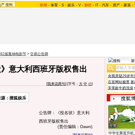
地产
搜狗
新闻
-
体育
-
S
-
娱乐
-
V
-
财经
-
IT
-
汽车
-
房产
-
家居
-
62届戛纳电影节
>
交易公告牌
新
状》意大利西班牙版权售出
央视质疑29岁市
石首网站被黑
篡
[
我来说两句
] [字号：
大
中
小
]
宋美龄牛奶洗澡
来源：
搜狐娱乐
公告牌：《投名状》意大利
西班牙版权售出
(责任编辑：Dawn)
中学生乘直升机