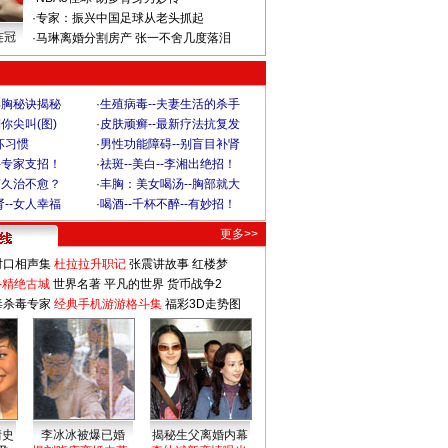
·
专家：振兴中国足球从老头抓起
连冠
·
马琳离婚分割房产 张一不舍几度落泪
丰胸秘诀揭秘
·
生殖病毒--夫妻生活的杀手
你尖叫(图)
·
皮肤顽癣--最新疗法抗复发
坏习惯
·
男性功能障碍--别盲目补肾
-专家支招！
·
祛斑--美白--李湘出绝招！
何久治不愈？
·
丰胸：美女喝汤--胸部就大
--女人幸福
·
喝酒--千杯不醉--有妙招！
更多>>
对口相声集
杜拉拉升职记
张震讲故事
红楼梦
-精绝古城
世界名著
平凡的世界
货币战争2
毒杀毒专家
经典手机游游格斗集
福彩3D走势图
情史
李冰冰被爆已婚
揭秘生父离婚内幕