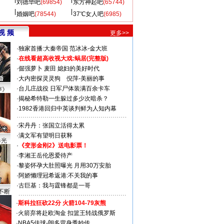
刘德华吧
(69854)
东方神起吧
(65744)
婚姻吧
(78544)
37℃女人吧
(6985)
视 频
更多>>
·
独家首播:大秦帝国
范冰冰-金大班
·
在线看超高收视大戏:
蜗居(完整版)
·
倔强萝卜
麦田
媳妇的美好时代
·
大内密探灵灵狗
倪萍-美丽的事
·
台儿庄战役 日军尸体装满百余卡车
声》
·
揭秘希特勒一生躲过多少次暗杀？
·
1982香港回归中英谈判鲜为人知内幕
·
宋丹丹：张国立活得太累
·
满文军有望明日获释
曝光
·
《变形金刚2》送电影票！
·
李湘王岳伦恩爱待产
·
黎姿怀孕大肚照曝光 月用30万安胎
·
阿娇懒理冠希返港:不关我的事
·
古巨基：我与霆锋都是一哥
不断
·
斯科拉狂砍22分 火箭104-79灰熊
·
火箭弃将赴欧淘金 扣篮王转战俄罗斯
·
NBA5佳球-朗多背身秀妙传