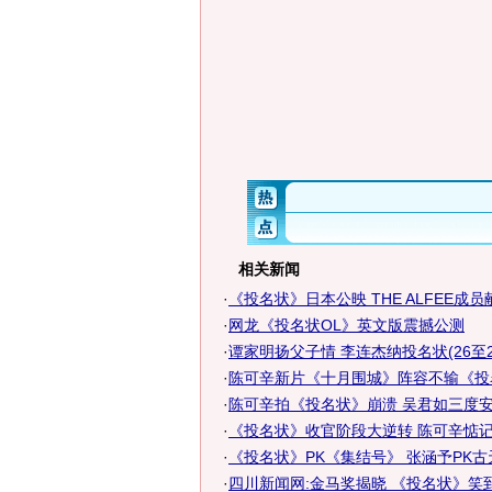
相关新闻
·
《投名状》日本公映 THE ALFEE成
·
网龙《投名状OL》英文版震撼公测
·
谭家明扬父子情 李连杰纳投名状(26至2
·
陈可辛新片《十月围城》阵容不输《投
·
陈可辛拍《投名状》崩溃 吴君如三度安
·
《投名状》收官阶段大逆转 陈可辛惦记麻
·
《投名状》PK《集结号》 张涵予PK古天
·
四川新闻网:金马奖揭晓 《投名状》笑