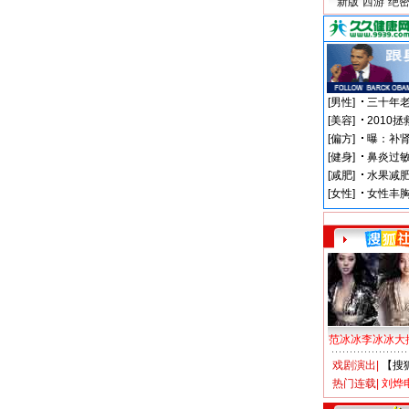
新版“西游”绝
范冰冰李冰冰大
戏剧演出
|
【搜
热门连载
|
刘烨