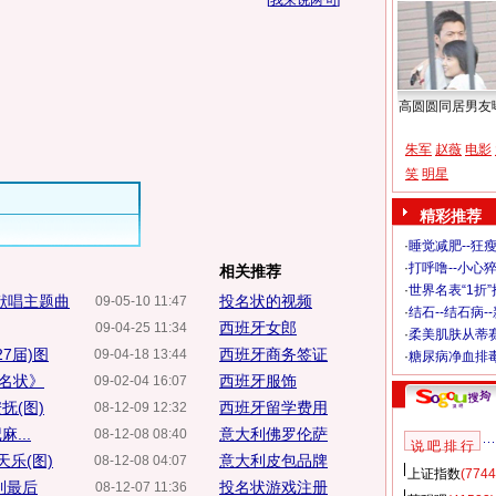
[
我来说两句
]
高圆圆同居男友
朱军
赵薇
电影
笑
明星
精彩推荐
·
睡觉减肥--狂瘦
·
打呼噜--小心猝
相关推荐
·
世界名表“1折
员献唱主题曲
投名状的视频
09-05-10 11:47
·
结石--结石病-
西班牙女郎
09-04-25 11:34
·
柔美肌肤从蒂
7届)图
西班牙商务签证
09-04-18 13:44
·
糖尿病净血排
名状》
西班牙服饰
09-02-04 16:07
抚(图)
西班牙留学费用
08-12-09 12:32
...
意大利佛罗伦萨
08-12-08 08:40
说 吧 排 行
乐(图)
意大利皮包品牌
08-12-08 04:07
上证指数
(7744
到最后
投名状游戏注册
08-12-07 11:36