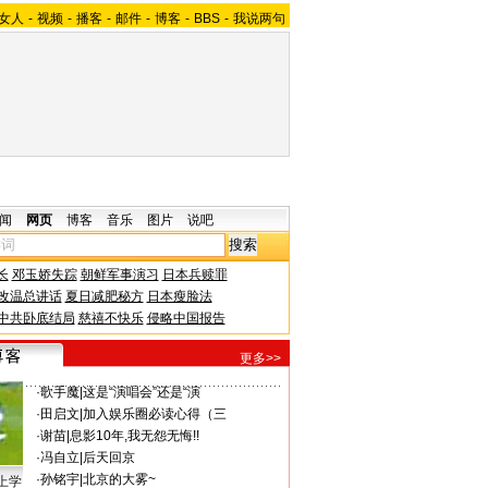
女人
-
视频
-
播客
-
邮件
-
博客
-
BBS
-
我说两句
闻
网页
博客
音乐
图片
说吧
长
邓玉娇失踪
朝鲜军事演习
日本兵赎罪
改温总讲话
夏日减肥秘方
日本瘦脸法
中共卧底结局
慈禧不快乐
侵略中国报告
更多>>
·
歌手魔
|
这是“演唱会”还是“演
·
田启文
|
加入娱乐圈必读心得（三
·
谢苗
|
息影10年,我无怨无悔!!
·
冯自立
|
后天回京
·
孙铭宇
|
北京的大雾~
上学