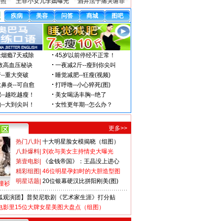
密照
王菲小女儿李嫣曝光
酒井法子痛哭谢罪
更多>>
热门八卦
|
十大明星脸女模揭晓（组图）
八卦爆料
|
刘欢与美女主持情史大曝光
第壹电影
|
《金钱帝国》：王晶没上进心
精彩组图
|
46位明星孕妇时的大胆造型图
明星话题
|
20位银幕硬汉比拼阳刚美(图)
撞衫
狐观演团】普契尼歌剧《艺术家生涯》打分贴
电影里15位大牌女星美图大盘点（组图）