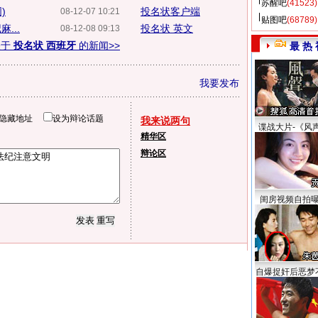
苏醒吧
(41523)
)
投名状客户端
08-12-07 10:21
贴图吧
(68789)
...
投名状 英文
08-12-08 09:13
关于
投名状 西班牙
的新闻>>
最 热 
我要发布
隐藏地址
设为辩论话题
我来说两句
谍战大片-《风
精华区
辩论区
闺房视频自拍
自爆捉奸后恶梦