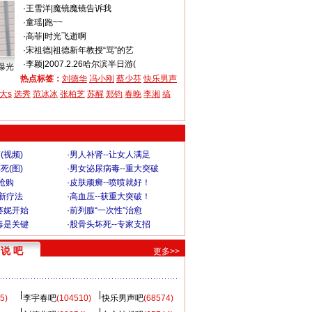
·
王雪洋
|
魔镜魔镜告诉我
·
童瑶
|
跑~~
·
高菲
|
时光飞逝啊
·
宋祖德
|
祖德新年教授“骂”的艺
·
李颖
|
2007.2.26哈尔滨半日游(
曝光
热点标签：
刘德华
冯小刚
蔡少芬
快乐男声
大s
选秀
范冰冰
张柏芝
苏醒
郑钧
春晚
李湘
搞
(视频)
·
男人补肾--让女人满足
死(图)
·
男女泌尿病毒--重大突破
”抢购
·
皮肤顽癣--喷喷就好！
-新疗法
·
高血压--获重大突破！
赛妮开始
·
前列腺“一次性”治愈
毒是关键
·
股骨头坏死--专家支招
说 吧
更多>>
5)
李宇春吧
(104510)
快乐男声吧
(68574)