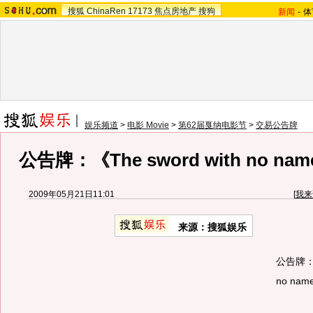
搜狐
ChinaRen
17173
焦点房地产
搜狗
新闻
-
体
娱乐频道
>
电影 Movie
>
第62届戛纳电影节
>
交易公告牌
公告牌：《The sword with no n
2009年05月21日11:01
[
我来
来源：
搜狐娱乐
公告牌：《T
no na