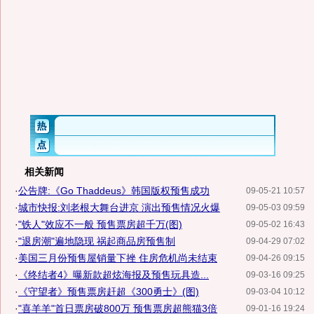
相关新闻
·
公告牌:《Go Thaddeus》韩国版权预售成功
09-05-21 10:57
·
城市快报:刘老根大舞台进京 演出预售情况火爆
09-05-03 09:59
·
"铁人"效应不一般 预售票房超千万(图)
09-05-02 16:43
·
"退房潮"遍地隐现 祸起商品房预售制
09-04-29 07:02
·
美国三月份预售屋销量下挫 住房危机尚未结束
09-04-26 09:15
·
《终结者4》曝新款超炫海报及预售玩具造...
09-03-16 09:25
·
《守望者》预售票房赶超《300勇士》(图)
09-03-04 10:12
·
"喜羊羊"首日票房破800万 预售票房超熊猫3倍
09-01-16 19:24