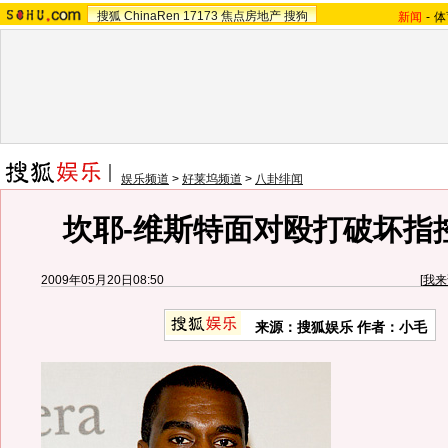
搜狐
ChinaRen
17173
焦点房地产
搜狗
新闻
-
体
娱乐频道
>
好莱坞频道
>
八卦绯闻
坎耶-维斯特面对殴打破坏指
2009年05月20日08:50
[
我来
来源：
搜狐娱乐
作者：小毛