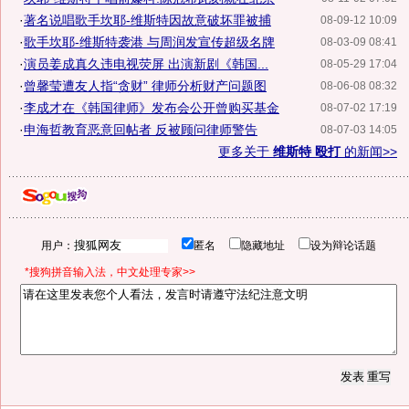
·
著名说唱歌手坎耶-维斯特因故意破坏罪被捕
08-09-12 10:09
·
歌手坎耶-维斯特袭港 与周润发宣传超级名牌
08-03-09 08:41
·
演员姜成真久违电视荧屏 出演新剧《韩国...
08-05-29 17:04
·
曾馨莹遭友人指“贪财” 律师分析财产问题图
08-06-08 08:32
·
李成才在《韩国律师》发布会公开曾购买基金
08-07-02 17:19
·
申海哲教育恶意回帖者 反被顾问律师警告
08-07-03 14:05
更多关于
维斯特 殴打
的新闻>>
用户：
匿名
隐藏地址
设为辩论话题
*搜狗拼音输入法，中文处理专家>>