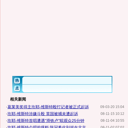
相关新闻
·
葛莱美奖得主坎耶-维斯特殴打记者被正式起诉
09-03-20 15:04
·
坎耶-维斯特涉嫌斗殴 英国被捕未遭起诉
08-11-15 10:12
·
坎耶-维斯特首唱遭遇"滑铁卢"晾观众25分钟
08-11-04 10:55
·
坎耶·维斯特个唱前爆料:陈冠希此刻就在北京
08-11-02 07:02