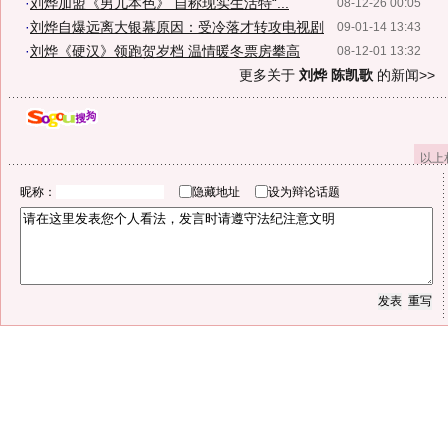
·
刘烨加盟《男儿本色》 自称现实生活特“...
08-12-26 00:05
·
刘烨自爆远离大银幕原因：受冷落才转攻电视剧
09-01-14 13:43
·
刘烨《硬汉》领跑贺岁档 温情暖冬票房攀高
08-12-01 13:32
更多关于
刘烨 陈凯歌
的新闻>>
以上
昵称：
隐藏地址
设为辩论话题