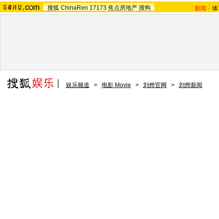
搜狐
ChinaRen
17173
焦点房地产
搜狗
新闻
-
体
娱乐频道
>
电影 Movie
>
刘烨官网
>
刘烨新闻