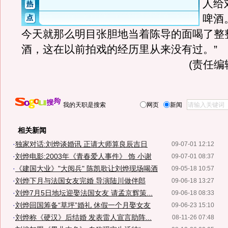
人给
啤酒
今天就那么明目张胆地当着陈导的面喝了整
酒，这在以前拍戏的经历里从来没有过。”
(责任编
我的天职是搜索
网页
新闻
相关新闻
·
独家对话:刘烨谈婚讯 正请大师算良辰吉日
09-07-01 12:12
·
刘烨电影:2003年《青春爱人事件》 饰 小谢
09-07-01 08:37
·
《建国大业》"大阅兵" 陈凯歌让刘烨现场喝酒
09-05-18 10:57
·
刘烨下月与法国女友完婚 导演陆川做伴郎
09-06-18 13:27
·
刘烨7月5日地坛迎娶法国女友 请孟京辉策...
09-06-18 08:33
·
刘烨回国筹备“草坪”婚礼 休假一个月娶女友
09-06-23 15:10
·
刘烨称《硬汉》后结婚 发表雷人宣言助阵...
08-11-26 07:48