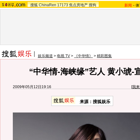
搜狐
ChinaRen
17173
焦点房地产
搜狗
新闻
-
体
娱乐频道
>
电视 TV
>
《中华情》
>
精彩图集
“中华情-海峡缘”艺人 黄小琥-
2009年05月12日19:16
[
我来
来源：
搜狐娱乐