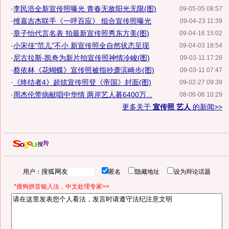
·
李民浩全新宣传照曝光 青春无敌阳光无限(图)
09-05-05 08:57
·
维嘉吉杰联手《一呼百应》 组合宣传照曝光
09-04-23 11:39
·
章子怡代言名表 拍最新宣传照秀东方美(图)
09-04-16 15:02
·
小宋佳"范儿"不小 新宣传照全自然状态呈现
09-04-03 18:54
·
尼古拉斯-凯奇为新片拍宣传照神情冷峻(图)
09-03-11 17:28
·
蔡依林《花蝴蝶》宣传照被指抄袭滨崎步(图)
09-03-11 07:47
·
《终结者4》超炫宣传照登《帝国》封面(图)
09-02-27 09:39
·
周杰伦带病献唱中华情 两岸艺人募6400万...
08-06-06 10:29
更多关于
宣传照 艺人
的新闻>>
用户：
匿名
隐藏地址
设为辩论话题
*搜狗拼音输入法，中文处理专家>>