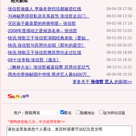
相关新闻
·
张信哲做媒人 李振冬曾恺玹都被牵红线
09-04-28 17:08
·
与神秘男窃窃私语关系甚笃 张信哲走后门...
09-02-08 13:30
·
灾区孩子最喜爱的慈善明星-- 张信哲
09-02-06 17:19
·
2008年度感动之星候选名单-- 张信哲
09-02-05 13:03
·
快讯:情歌王子张信哲演唱经典老歌《爱如...
09-01-08 21:22
·
快讯:张信哲与苏慧伦合唱《那年的星空》
09-01-08 20:25
·
快讯:情歌王子张信哲携苏慧伦走过红毯
09-01-08 18:59
·
08十佳专辑:张信哲《逃生》
08-12-25 16:41
·
《舞林大会》张信哲被逼扭臀 苏慧伦笑岔气
08-12-01 11:21
·
周杰伦带病献唱中华情 两岸艺人募6400万...
08-06-06 10:29
更多关于
张信哲 艺人
的新闻>>
用户：
匿名
隐藏地址
设为辩论话题
*搜狗拼音输入法，中文处理专家>>