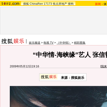
搜狐
ChinaRen
17173
焦点房地产
搜狗
新闻
-
体
娱乐频道
>
电视 TV
>
《中华情》
>
精彩图集
“中华情-海峡缘”艺人 张信
2009年05月12日19:16
[
我来
来源：
搜狐娱乐