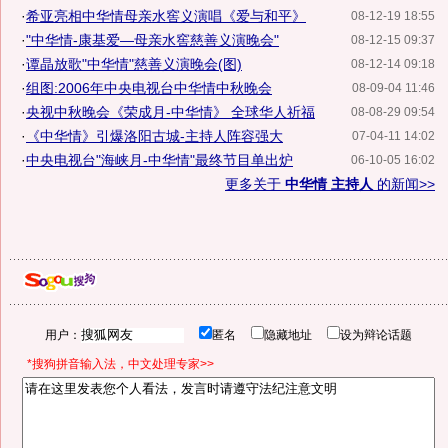
·
希亚亮相中华情母亲水窖义演唱《爱与和平》
08-12-19 18:55
·
"中华情-康基爱—母亲水窖慈善义演晚会"
08-12-15 09:37
·
谭晶放歌"中华情"慈善义演晚会(图)
08-12-14 09:18
·
组图:2006年中央电视台中华情中秋晚会
08-09-04 11:46
·
央视中秋晚会《荣成月-中华情》 全球华人祈福
08-08-29 09:54
·
《中华情》引爆洛阳古城-主持人阵容强大
07-04-11 14:02
·
中央电视台"海峡月-中华情"最终节目单出炉
06-10-05 16:02
更多关于
中华情 主持人
的新闻>>
用户：
匿名
隐藏地址
设为辩论话题
*搜狗拼音输入法，中文处理专家>>