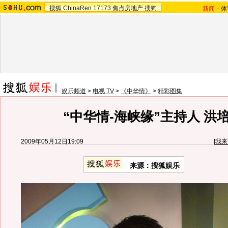
搜狐
ChinaRen
17173
焦点房地产
搜狗
新闻
-
体
娱乐频道
>
电视 TV
>
《中华情》
>
精彩图集
“中华情-海峡缘”主持人 洪
2009年05月12日19:09
[
我来
来源：
搜狐娱乐