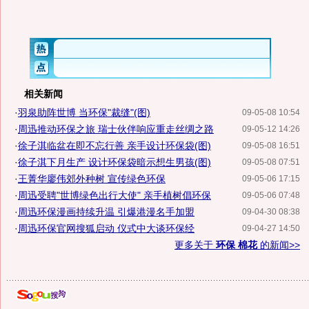
相关新闻
·
羽泉助阵世博 当环保"裁缝"(图)
09-05-08 10:54
·
周迅推动环保之旅 瑞士伙伴响应重走丝绸之路
09-05-12 14:26
·
徐子淇临盆在即不忘行善 亲手设计环保袋(图)
09-05-08 16:51
·
徐子淇下月生产 设计环保袋暗示想生男孩(图)
09-05-08 07:51
·
王菁华廖伟郊外种树 宣传绿色环保
09-05-06 17:15
·
周迅受聘"世博绿色出行大使" 亲手植树倡环保
09-05-06 07:48
·
周迅环保漫画持续升温 引爆港漫名手加盟
09-04-30 08:38
·
周迅环保官网搜狐启动 仪式中大谈环保经
09-04-27 14:50
更多关于
环保 棉花
的新闻>>