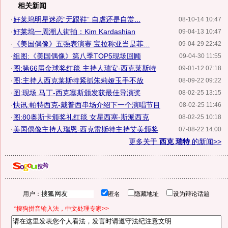
相关新闻
·
好莱坞明星迷恋“无跟鞋” 自虐还是自赏...
08-10-14 10:47
·
好莱坞一周潮人街拍：Kim Kardashian
09-04-13 10:47
·
《美国偶像》五强表演赛 宝拉称亚当是菲...
09-04-29 22:42
·
组图:《美国偶像》第八季TOP5现场回顾
09-04-30 11:55
·
图:第66届金球奖红毯 主持人瑞安-西克莱斯特
09-01-12 07:18
·
图:主持人西克莱斯特紧抓朱莉娅玉手不放
08-09-22 09:22
·
图:现场 马丁-西克塞斯颁发获最佳导演奖
08-02-25 13:15
·
快讯:帕特西克-戴普西串场介绍下一个演唱节目
08-02-25 11:46
·
图:80奥斯卡颁奖礼红毯 女星西塞-斯派西克
08-02-25 10:18
·
美国偶像主持人瑞恩-西克雷斯特主持艾美颁奖
07-08-22 14:00
更多关于
西克 瑞特
的新闻>>
用户：
匿名
隐藏地址
设为辩论话题
*搜狗拼音输入法，中文处理专家>>