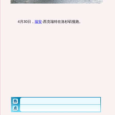
4月30日，
瑞安
-西克瑞特在洛杉矶慢跑。