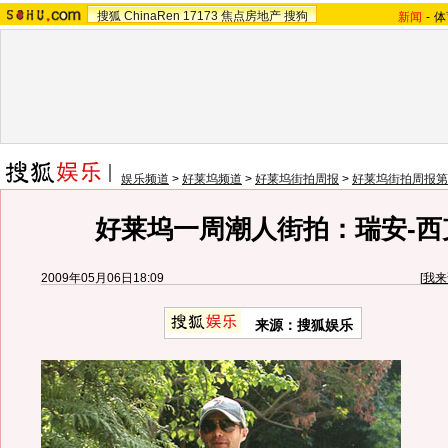
搜狐
ChinaRen
17173
焦点房地产
搜狗
新闻
-
体
娱乐频道
>
好莱坞频道
>
好莱坞街拍周报
>
好莱坞街拍周报第
好莱坞一周潮人街拍：瑞安-西
2009年05月06日18:09
[
我来
来源：
搜狐娱乐