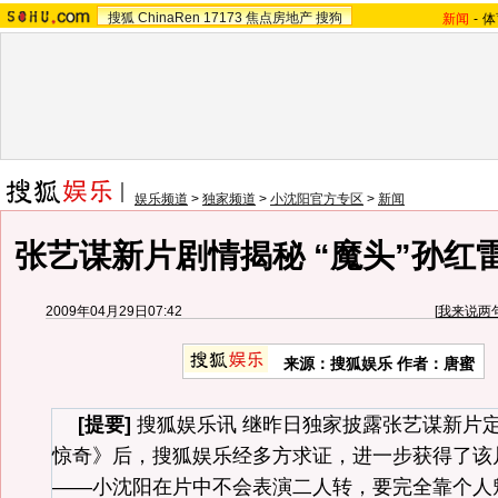
搜狐
ChinaRen
17173
焦点房地产
搜狗
新闻
-
体
娱乐频道
>
独家频道
>
小沈阳官方专区
>
新闻
张艺谋新片剧情揭秘 “魔头”孙红
2009年04月29日07:42
[
我来说两
来源：
搜狐娱乐
作者：唐蜜
[提要]
搜狐娱乐讯 继昨日独家披露张艺谋新片
惊奇》后，搜狐娱乐经多方求证，进一步获得了该
——小沈阳在片中不会表演二人转，要完全靠个人