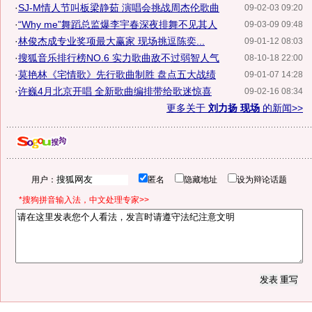
·
SJ-M情人节叫板梁静茹 演唱会挑战周杰伦歌曲
09-02-03 09:20
·
“Why me”舞蹈总监爆李宇春深夜排舞不见其人
09-03-09 09:48
·
林俊杰成专业奖项最大赢家 现场挑逗陈奕...
09-01-12 08:03
·
搜狐音乐排行榜NO.6 实力歌曲敌不过弱智人气
08-10-18 22:00
·
莫艳林《宅情歌》先行歌曲制胜 盘点五大战绩
09-01-07 14:28
·
许巍4月北京开唱 全新歌曲编排带给歌迷惊喜
09-02-16 08:34
更多关于
刘力扬 现场
的新闻>>
用户：
匿名
隐藏地址
设为辩论话题
*搜狗拼音输入法，中文处理专家>>