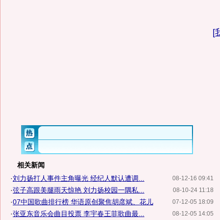
[
相关新闻
·
刘力扬打人事件主角曝光 经纪人默认遭调...
08-12-16 09:41
·
弦子高跟美腿雨天惊艳 刘力扬校园一隅私...
08-10-24 11:18
·
07中国歌曲排行榜 华语原创聚焦胡彦斌、花儿
07-12-05 18:09
·
张亚东音乐会曲目投票 李宇春王菲歌曲最...
08-12-05 14:05