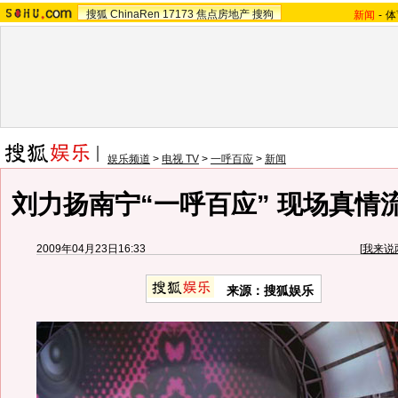
搜狐
ChinaRen
17173
焦点房地产
搜狗
新闻
-
体
娱乐频道
>
电视 TV
>
一呼百应
>
新闻
刘力扬南宁“一呼百应” 现场真情
2009年04月23日16:33
[
我来说
来源：
搜狐娱乐