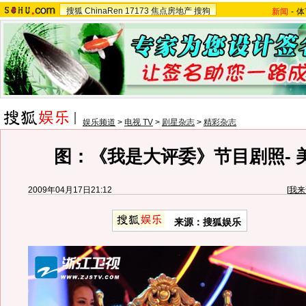
搜狐
ChinaRen
17173
焦点房地产
搜狗
新闻
-
体
娱乐频道
>
电视 TV
>
剧星杂志
>
精彩杂志
图：《我是大评委》节目剧照- 
2009年04月17日21:12
[
我来
来源：
搜狐娱乐