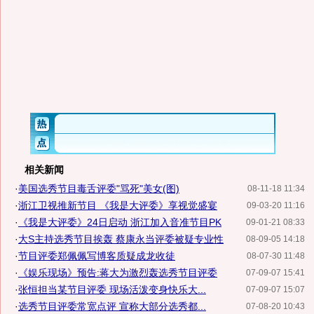
相关新闻
·
美国选秀节目毒舌评委"骂死"美女(图)
08-11-18 11:34
·
浙江卫视推新节目 《我是大评委》享视觉盛宴
09-03-20 11:16
·
《我是大评委》24日启动 浙江加入音准节目PK
09-01-21 08:33
·
大S主持选秀节目挨轰 蔡康永当评委被疑专业性
08-09-05 14:18
·
节目评委郑佩佩写博客质疑成龙收徒
08-07-30 11:48
·
《娱乐现场》预告:蒋大为激烈轰选秀节目评委
07-09-07 15:41
·
张恒担当某节目评委 现场活泼变身快乐大...
07-09-07 15:07
·
选秀节目评委常宽点评 宣称大部分选秀都...
07-08-20 10:43