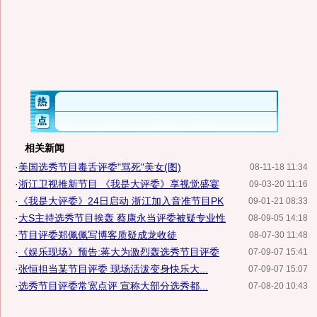
相关新闻
·
美国选秀节目毒舌评委"骂死"美女(图)
08-11-18 11:34
·
浙江卫视推新节目 《我是大评委》享视觉盛宴
09-03-20 11:16
·
《我是大评委》24日启动 浙江加入音准节目PK
09-01-21 08:33
·
大S主持选秀节目挨轰 蔡康永当评委被疑专业性
08-09-05 14:18
·
节目评委郑佩佩写博客质疑成龙收徒
08-07-30 11:48
·
《娱乐现场》预告:蒋大为激烈轰选秀节目评委
07-09-07 15:41
·
张恒担当某节目评委 现场活泼变身快乐大...
07-09-07 15:07
·
选秀节目评委常宽点评 宣称大部分选秀都...
07-08-20 10:43