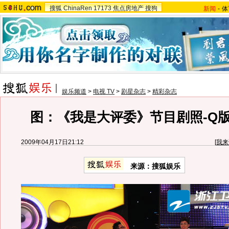
搜狐
ChinaRen
17173
焦点房地产
搜狗
新闻
-
体
娱乐频道
>
电视 TV
>
剧星杂志
>
精彩杂志
图：《我是大评委》节目剧照-Q版
2009年04月17日21:12
[
我来
来源：
搜狐娱乐