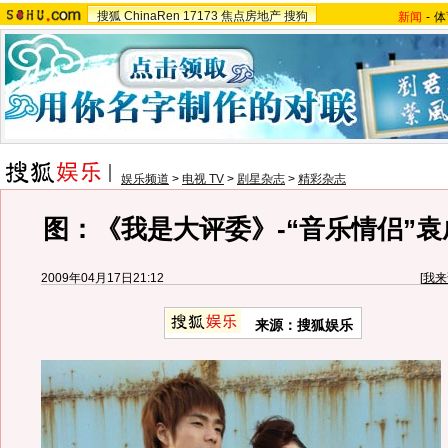
搜狐
ChinaRen
17173
焦点房地产
搜狗
新闻
-
体
娱乐频道
>
电视 TV
>
剧星杂志
>
精彩杂志
图：《我是大评委》-“音乐情侣”
2009年04月17日21:12
[
我来
来源：
搜狐娱乐