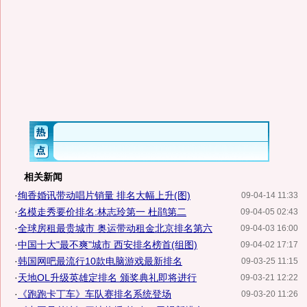
相关新闻
·
绚香婚讯带动唱片销量 排名大幅上升(图)
09-04-14 11:33
·
名模走秀要价排名:林志玲第一 杜鹃第二
09-04-05 02:43
·
全球房租最贵城市 奥运带动租金北京排名第六
09-04-03 16:00
·
中国十大"最不爽"城市 西安排名榜首(组图)
09-04-02 17:17
·
韩国网吧最流行10款电脑游戏最新排名
09-03-25 11:15
·
天地OL升级英雄定排名 颁奖典礼即将进行
09-03-21 12:22
·
《跑跑卡丁车》车队赛排名系统登场
09-03-20 11:26