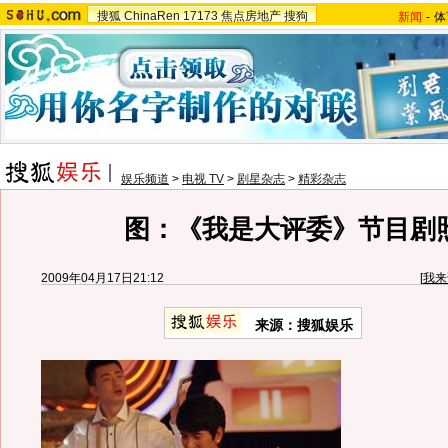
搜狐
ChinaRen
17173
焦点房地产
搜狗
新闻
-
体
娱乐频道
>
电视 TV
>
剧星杂志
>
精彩杂志
图：《我是大评委》节目剧照-
2009年04月17日21:12
[
我来
来源：
搜狐娱乐