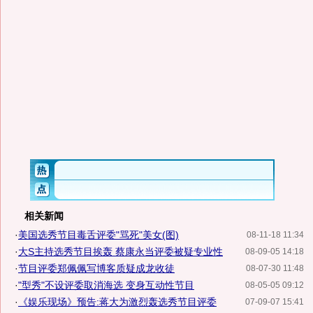
相关新闻
·
美国选秀节目毒舌评委"骂死"美女(图)
08-11-18 11:34
·
大S主持选秀节目挨轰 蔡康永当评委被疑专业性
08-09-05 14:18
·
节目评委郑佩佩写博客质疑成龙收徒
08-07-30 11:48
·
"型秀"不设评委取消海选 变身互动性节目
08-05-05 09:12
·
《娱乐现场》预告:蒋大为激烈轰选秀节目评委
07-09-07 15:41