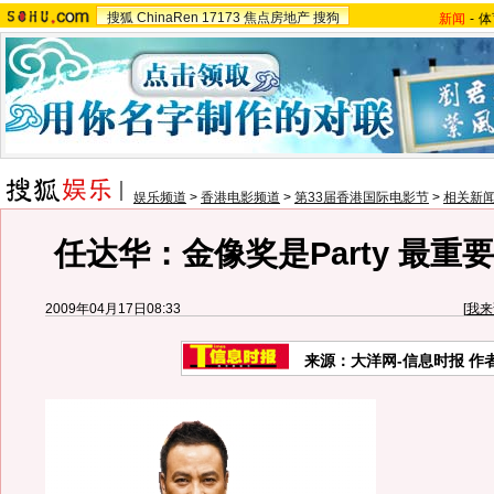
搜狐
ChinaRen
17173
焦点房地产
搜狗
新闻
-
体
娱乐频道
>
香港电影频道
>
第33届香港国际电影节
>
相关新
任达华：金像奖是Party 最重要
2009年04月17日08:33
[
我来
来源：
大洋网-信息时报
作