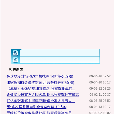
相关新闻
·
任达华冷对"金像奖" 想找冯小刚演公安(图)
09-04-16 09:52
·
张家辉期待金像奖封帝 坦言等待最煎熬(图)
09-04-10 10:17
·
《赤壁》金像奖获15项提名 张家辉挑战伟...
09-02-12 08:26
·
金像奖今日宣布入围名单 周迅张家辉呼声最高
09-02-11 09:37
·
任达华张家辉力挺李亚鹏:保护家人是男人...
08-07-25 08:52
·
图:第27届香港电影金像奖红毯-任达华
08-04-13 19:17
·
无线低价抢金像奖播映权 张家辉争奖独忌...
07-02-02 10:02