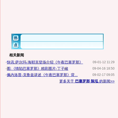
相关新闻
·
快讯:萨尔玛-海耶克登场介绍《午夜巴塞罗那》
09-01-12 11:29
·
图:《情陷巴塞罗那》精彩图片-丁子峻
09-04-16 18:50
·
佩内洛普-克鲁兹讲述《午夜巴塞罗那》背...
09-02-17 09:05
更多关于
巴塞罗那 陈泓
的新闻>>