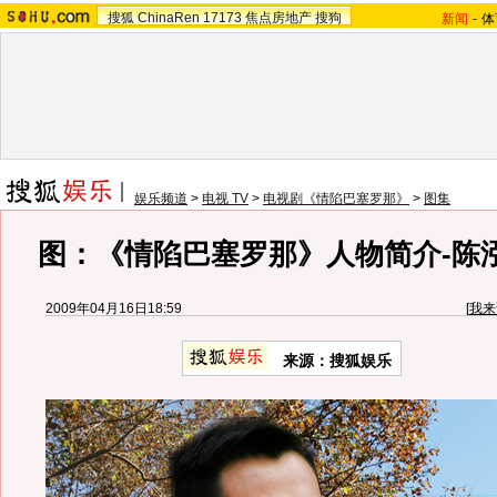
搜狐
ChinaRen
17173
焦点房地产
搜狗
新闻
-
体
娱乐频道
>
电视 TV
>
电视剧《情陷巴塞罗那》
>
图集
图：《情陷巴塞罗那》人物简介-陈泓
2009年04月16日18:59
[
我来
来源：
搜狐娱乐